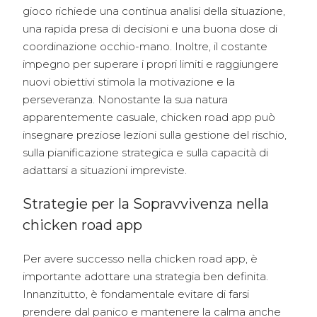
gioco richiede una continua analisi della situazione,
una rapida presa di decisioni e una buona dose di
coordinazione occhio-mano. Inoltre, il costante
impegno per superare i propri limiti e raggiungere
nuovi obiettivi stimola la motivazione e la
perseveranza. Nonostante la sua natura
apparentemente casuale, chicken road app può
insegnare preziose lezioni sulla gestione del rischio,
sulla pianificazione strategica e sulla capacità di
adattarsi a situazioni impreviste.
Strategie per la Sopravvivenza nella
chicken road app
Per avere successo nella chicken road app, è
importante adottare una strategia ben definita.
Innanzitutto, è fondamentale evitare di farsi
prendere dal panico e mantenere la calma anche