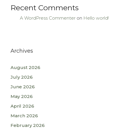
Recent Comments
A WordPress Commenter
on
Hello world!
Archives
August 2026
July 2026
June 2026
May 2026
April 2026
March 2026
February 2026