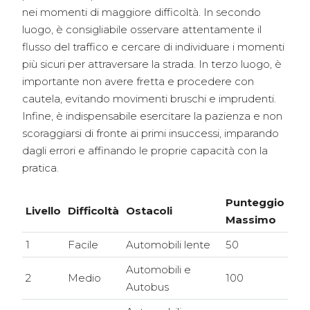
nei momenti di maggiore difficoltà. In secondo
luogo, è consigliabile osservare attentamente il
flusso del traffico e cercare di individuare i momenti
più sicuri per attraversare la strada. In terzo luogo, è
importante non avere fretta e procedere con
cautela, evitando movimenti bruschi e imprudenti.
Infine, è indispensabile esercitare la pazienza e non
scoraggiarsi di fronte ai primi insuccessi, imparando
dagli errori e affinando le proprie capacità con la
pratica.
Punteggio
Livello
Difficoltà
Ostacoli
Massimo
1
Facile
Automobili lente
50
Automobili e
2
Medio
100
Autobus