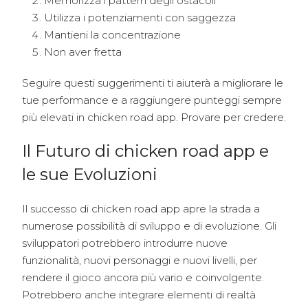
Memorizza i pattern degli ostacoli
Utilizza i potenziamenti con saggezza
Mantieni la concentrazione
Non aver fretta
Seguire questi suggerimenti ti aiuterà a migliorare le
tue performance e a raggiungere punteggi sempre
più elevati in chicken road app. Provare per credere.
Il Futuro di chicken road app e
le sue Evoluzioni
Il successo di chicken road app apre la strada a
numerose possibilità di sviluppo e di evoluzione. Gli
sviluppatori potrebbero introdurre nuove
funzionalità, nuovi personaggi e nuovi livelli, per
rendere il gioco ancora più vario e coinvolgente.
Potrebbero anche integrare elementi di realtà