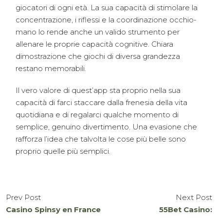
giocatori di ogni età. La sua capacità di stimolare la
concentrazione, i riflessi e la coordinazione occhio-
mano lo rende anche un valido strumento per
allenare le proprie capacità cognitive. Chiara
dimostrazione che giochi di diversa grandezza
restano memorabili.
Il vero valore di quest’app sta proprio nella sua
capacità di farci staccare dalla frenesia della vita
quotidiana e di regalarci qualche momento di
semplice, genuino divertimento. Una evasione che
rafforza l’idea che talvolta le cose più belle sono
proprio quelle più semplici.
Prev Post
Next Post
Casino Spinsy en France
55Bet Casino: