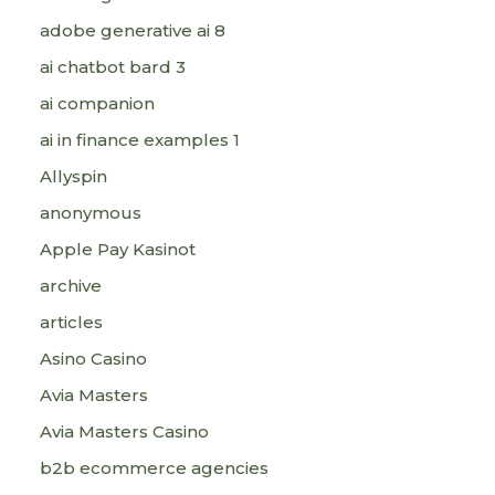
adobe generative ai 8
ai chatbot bard 3
ai companion
ai in finance examples 1
Allyspin
anonymous
Apple Pay Kasinot
archive
articles
Asino Casino
Avia Masters
Avia Masters Casino
b2b ecommerce agencies