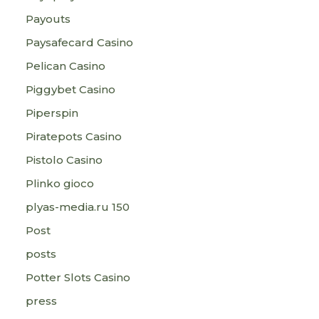
Payouts
Paysafecard Casino
Pelican Casino
Piggybet Casino
Piperspin
Piratepots Casino
Pistolo Casino
Plinko gioco
plyas-media.ru 150
Post
posts
Potter Slots Casino
press