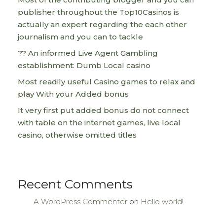
publisher throughout the Top10Casinos is
actually an expert regarding the each other
journalism and you can to tackle
?? An informed Live Agent Gambling
establishment: Dumb Local casino
Most readily useful Casino games to relax and
play With your Added bonus
It very first put added bonus do not connect
with table on the internet games, live local
casino, otherwise omitted titles
Recent Comments
A WordPress Commenter
on
Hello world!