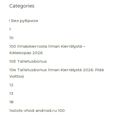
Categories
! Без рубрики
1
10
100 Ilmaiskierrosta Ilman Kierrätystä –
Käteisopas 2026
10E Talletusbonus
10e Talletusbonus Ilman Kierrätystä 2026: Pidä
Voittosi
12
13
18
1xslots-vhod-android.ru 100