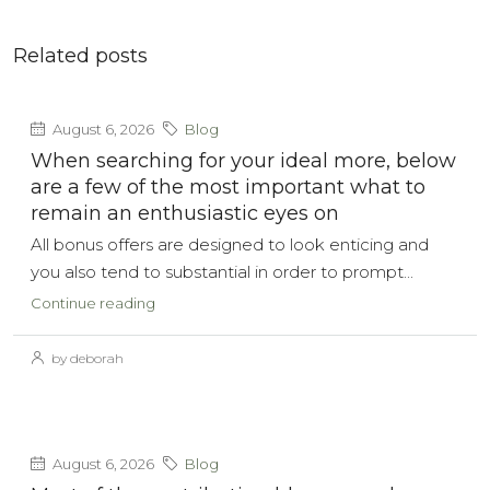
Related posts
August 6, 2026
Blog
When searching for your ideal more, below
are a few of the most important what to
remain an enthusiastic eyes on
All bonus offers are designed to look enticing and
you also tend to substantial in order to prompt...
Continue reading
by deborah
August 6, 2026
Blog