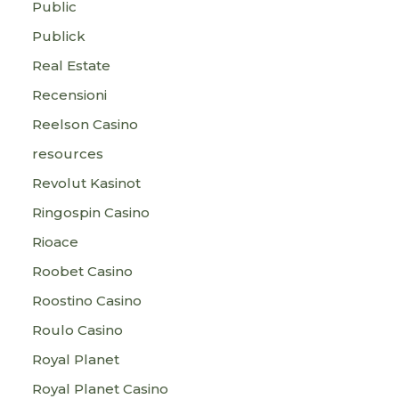
Public
Publick
Real Estate
Recensioni
Reelson Casino
resources
Revolut Kasinot
Ringospin Casino
Rioace
Roobet Casino
Roostino Casino
Roulo Casino
Royal Planet
Royal Planet Casino