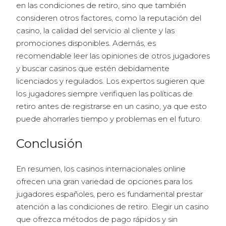
en las condiciones de retiro, sino que también
consideren otros factores, como la reputación del
casino, la calidad del servicio al cliente y las
promociones disponibles. Además, es
recomendable leer las opiniones de otros jugadores
y buscar casinos que estén debidamente
licenciados y regulados. Los expertos sugieren que
los jugadores siempre verifiquen las políticas de
retiro antes de registrarse en un casino, ya que esto
puede ahorrarles tiempo y problemas en el futuro.
Conclusión
En resumen, los casinos internacionales online
ofrecen una gran variedad de opciones para los
jugadores españoles, pero es fundamental prestar
atención a las condiciones de retiro. Elegir un casino
que ofrezca métodos de pago rápidos y sin