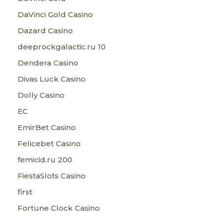
DaVinci Gold Casino
Dazard Casino
deeprockgalactic.ru 10
Dendera Casino
Divas Luck Casino
Dolly Casino
EC
EmirBet Casino
Felicebet Casino
femicid.ru 200
FiestaSlots Casino
first
Fortune Clock Casino