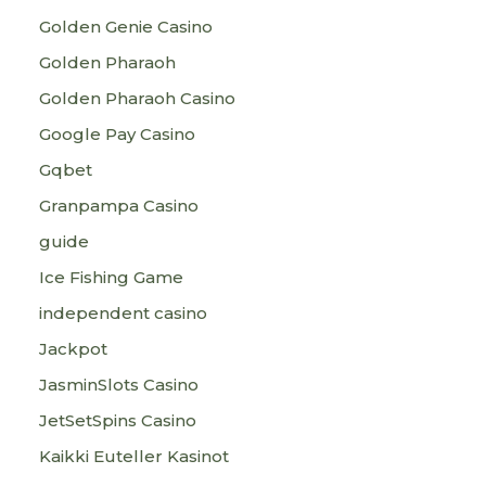
Golden Genie Casino
Golden Pharaoh
Golden Pharaoh Casino
Google Pay Casino
Gqbet
Granpampa Casino
guide
Ice Fishing Game
independent casino
Jackpot
JasminSlots Casino
JetSetSpins Casino
Kaikki Euteller Kasinot