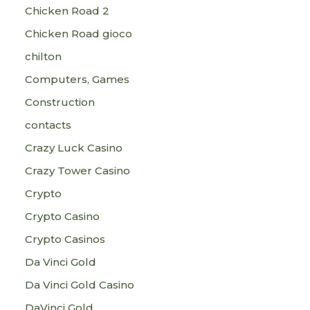
Chicken Road 2
Chicken Road gioco
chilton
Computers, Games
Construction
contacts
Crazy Luck Casino
Crazy Tower Сasino
Crypto
Crypto Casino
Crypto Casinos
Da Vinci Gold
Da Vinci Gold Casino
DaVinci Gold