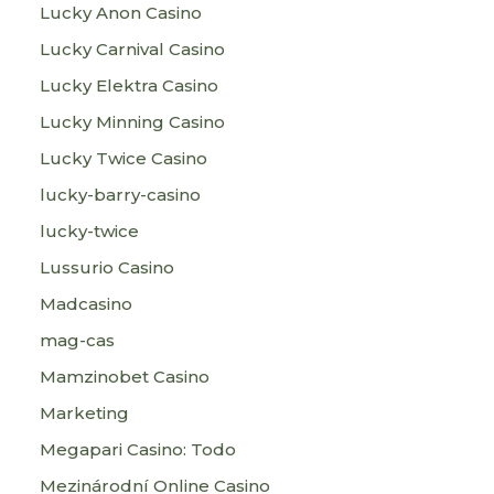
Lucky Anon Casino
Lucky Carnival Casino
Lucky Elektra Casino
Lucky Minning Casino
Lucky Twice Casino
lucky-barry-casino
lucky-twice
Lussurio Casino
Madcasino
mag-cas
Mamzinobet Casino
Marketing
Megapari Casino: Todo
Mezinárodní Online Casino