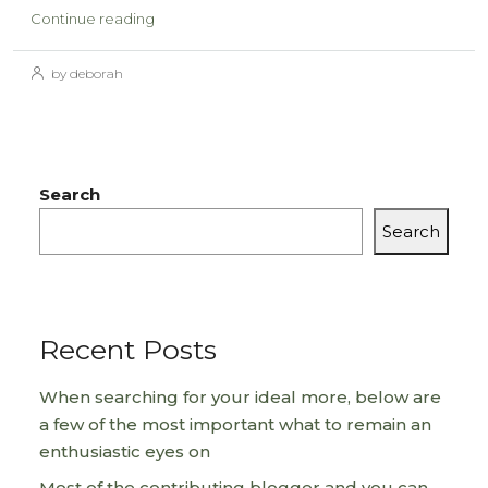
Continue reading
by deborah
Search
Search
Recent Posts
When searching for your ideal more, below are
a few of the most important what to remain an
enthusiastic eyes on
Most of the contributing blogger and you can