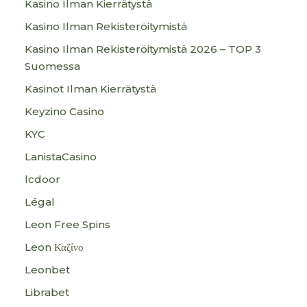
Kasino Ilman Kierrätystä
Kasino Ilman Rekisteröitymistä
Kasino Ilman Rekisteröitymistä 2026 – TOP 3
Suomessa
Kasinot Ilman Kierrätystä
Keyzino Casino
KYC
LanistaCasino
lcdoor
Légal
Leon Free Spins
Leon Καζίνο
Leonbet
Librabet