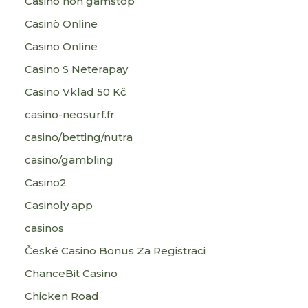
Casino non gamstop
Casinò Online
Casino Online
Casino S Neterapay
Casino Vklad 50 Kč
casino-neosurf.fr
casino/betting/nutra
casino/gambling
Casino2
Casinoly app
casinos
České Casino Bonus Za Registraci
ChanceBit Casino
Chicken Road