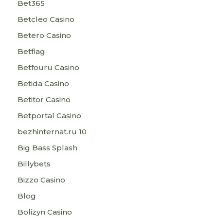
Bet365
Betcleo Casino
Betero Casino
Betflag
Betfouru Casino
Betida Casino
Betitor Casino
Betportal Casino
bezhinternat.ru 10
Big Bass Splash
Billybets
Bizzo Casino
Blog
Bolizyn Casino