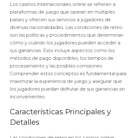
Los casinos internacionales online se refieren a
plataformas de juego que operan en múltiples
países y ofrecen sus servicios a jugadores de
diversas nacionalidades. Las condiciones de retiro
son las políticas y procedimientos que determinan
cómo y cuándo los jugadores pueden acceder a
sus ganancias. Esto incluye aspectos como los
métodos de pago disponibles, los tiempos de
procesamiento y las posibles comisiones.
Comprender estos conceptos es fundamental para
maximizar la experiencia de juego y asegurar que
los jugadores puedan disfrutar de sus ganancias sin
inconvenientes.
Características Principales y
Detalles
Las condiciones de retiro en los casinos online