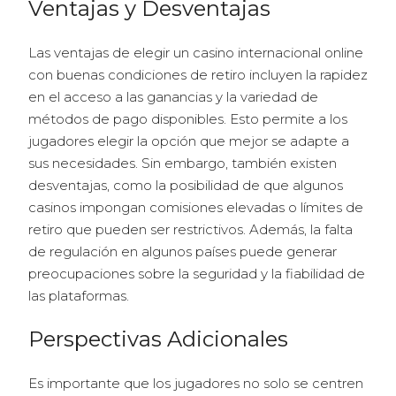
Ventajas y Desventajas
Las ventajas de elegir un casino internacional online
con buenas condiciones de retiro incluyen la rapidez
en el acceso a las ganancias y la variedad de
métodos de pago disponibles. Esto permite a los
jugadores elegir la opción que mejor se adapte a
sus necesidades. Sin embargo, también existen
desventajas, como la posibilidad de que algunos
casinos impongan comisiones elevadas o límites de
retiro que pueden ser restrictivos. Además, la falta
de regulación en algunos países puede generar
preocupaciones sobre la seguridad y la fiabilidad de
las plataformas.
Perspectivas Adicionales
Es importante que los jugadores no solo se centren