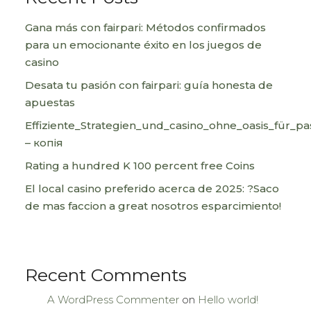
Gana más con fairpari: Métodos confirmados
para un emocionante éxito en los juegos de
casino
Desata tu pasión con fairpari: guía honesta de
apuestas
Effiziente_Strategien_und_casino_ohne_oasis_für_pa
– копія
Rating a hundred K 100 percent free Coins
El local casino preferido acerca de 2025: ?Saco
de mas faccion a great nosotros esparcimiento!
Recent Comments
A WordPress Commenter
on
Hello world!