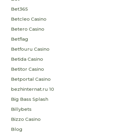
Bet365
Betcleo Casino
Betero Casino
Betflag
Betfouru Casino
Betida Casino
Betitor Casino
Betportal Casino
bezhinternat.ru 10
Big Bass Splash
Billybets
Bizzo Casino
Blog