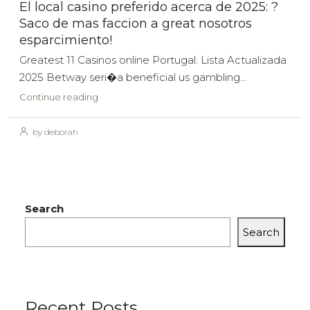
El local casino preferido acerca de 2025: ?
Saco de mas faccion a great nosotros
esparcimiento!
Greatest 11 Casinos online Portugal: Lista Actualizada
2025 Betway seri�a beneficial us gambling...
Continue reading
by deborah
Search
Search
Recent Posts