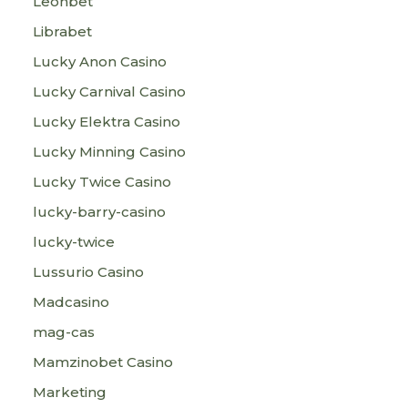
Leonbet
Librabet
Lucky Anon Casino
Lucky Carnival Casino
Lucky Elektra Casino
Lucky Minning Casino
Lucky Twice Casino
lucky-barry-casino
lucky-twice
Lussurio Casino
Madcasino
mag-cas
Mamzinobet Casino
Marketing