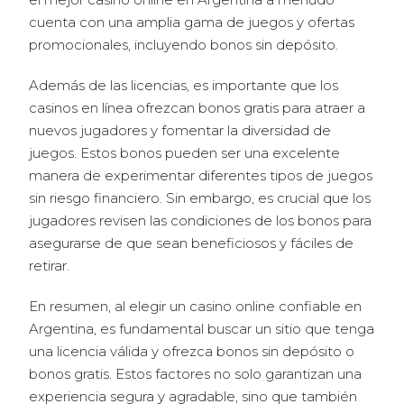
cuenta con una amplia gama de juegos y ofertas
promocionales, incluyendo bonos sin depósito.
Además de las licencias, es importante que los
casinos en línea ofrezcan bonos gratis para atraer a
nuevos jugadores y fomentar la diversidad de
juegos. Estos bonos pueden ser una excelente
manera de experimentar diferentes tipos de juegos
sin riesgo financiero. Sin embargo, es crucial que los
jugadores revisen las condiciones de los bonos para
asegurarse de que sean beneficiosos y fáciles de
retirar.
En resumen, al elegir un casino online confiable en
Argentina, es fundamental buscar un sitio que tenga
una licencia válida y ofrezca bonos sin depósito o
bonos gratis. Estos factores no solo garantizan una
experiencia segura y agradable, sino que también