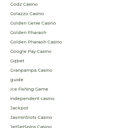
Godz Casino
Golazzo Casino
Golden Genie Casino
Golden Pharaoh
Golden Pharaoh Casino
Google Pay Casino
Gqbet
Granpampa Casino
guide
Ice Fishing Game
independent casino
Jackpot
JasminSlots Casino
JetSetSpins Casino