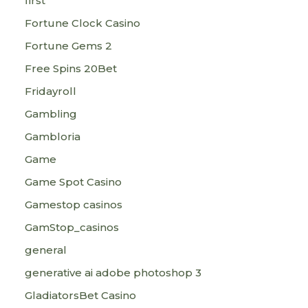
first
Fortune Clock Casino
Fortune Gems 2
Free Spins 20Bet
Fridayroll
Gambling
Gambloria
Game
Game Spot Casino
Gamestop casinos
GamStop_casinos
general
generative ai adobe photoshop 3
GladiatorsBet Casino