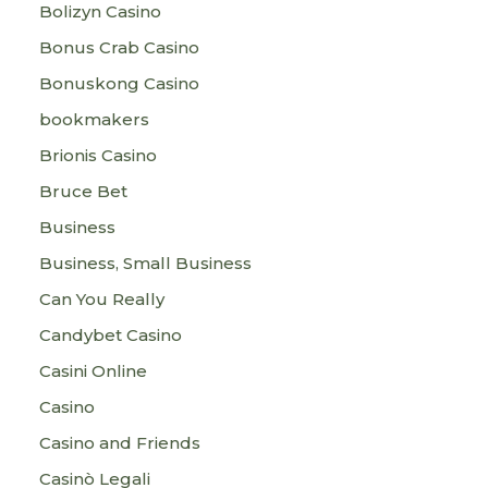
Bolizyn Casino
Bonus Crab Casino
Bonuskong Casino
bookmakers
Brionis Casino
Bruce Bet
Business
Business, Small Business
Can You Really
Candybet Casino
Casini Online
Casino
Casino and Friends
Casinò Legali