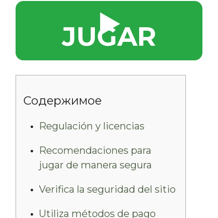
▶️
JUGAR
Содержимое
Regulación y licencias
Recomendaciones para
jugar de manera segura
Verifica la seguridad del sitio
Utiliza métodos de pago