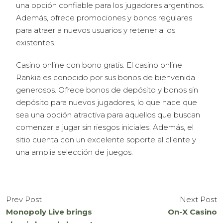
una opción confiable para los jugadores argentinos.
Además, ofrece promociones y bonos regulares
para atraer a nuevos usuarios y retener a los
existentes.
Casino online con bono gratis: El casino online
Rankia es conocido por sus bonos de bienvenida
generosos. Ofrece bonos de depósito y bonos sin
depósito para nuevos jugadores, lo que hace que
sea una opción atractiva para aquellos que buscan
comenzar a jugar sin riesgos iniciales. Además, el
sitio cuenta con un excelente soporte al cliente y
una amplia selección de juegos.
Prev Post
Next Post
Monopoly Live brings
On-X Casino