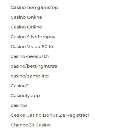
Casino non gamstop
Casinò Online
Casino Online
Casino S Neterapay
Casino Vklad 50 Kč
casino-neosurf.fr
casino/betting/nutra
casino/gambling
Casino2
Casinoly app
casinos
České Casino Bonus Za Registraci
ChanceBit Casino