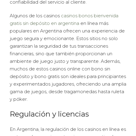
confiabilidad del servicio al cliente.
Algunos de los casinos
casinos bonos bienvenida
gratis sin depósito en argentina
en línea más
populares en Argentina ofrecen una experiencia de
juego segura y emocionante. Estos sitios no solo
garantizan la seguridad de tus transacciones
financieras, sino que también proporcionan un
ambiente de juego justo y transparente. Además,
muchos de estos casinos online con bono sin
depósito y bono gratis son ideales para principiantes
y experimentados jugadores, ofreciendo una amplia
gama de juegos, desde tragamonedas hasta ruleta
y póker.
Regulación y licencias
En Argentina, la regulación de los casinos en línea es