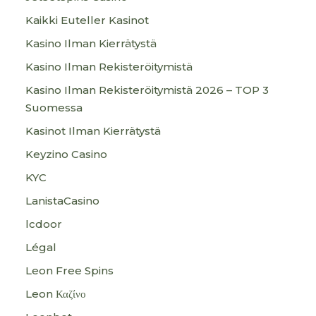
Kaikki Euteller Kasinot
Kasino Ilman Kierrätystä
Kasino Ilman Rekisteröitymistä
Kasino Ilman Rekisteröitymistä 2026 – TOP 3
Suomessa
Kasinot Ilman Kierrätystä
Keyzino Casino
KYC
LanistaCasino
lcdoor
Légal
Leon Free Spins
Leon Καζίνο