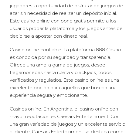
jugadores la oportunidad de disfrutar de juegos de
azar sin necesidad de realizar un depósito inicial.
Este casino online con bono gratis permite a los
usuarios probar la plataforma y los juegos antes de
decidirse a apostar con dinero real.
Casino online confiable: La plataforma 888 Casino
es conocida por su seguridad y transparencia.
Ofrece una amplia gama de juegos, desde
tragamonedas hasta ruleta y blackjack, todos
verificados y regulados. Este casino online es una
excelente opción para aquellos que buscan una
experiencia segura y emocionante.
Casinos online: En Argentina, el casino online con
mayor reputación es Caesars Entertainment. Con
una gran variedad de juegos y un excelente servicio
al cliente, Caesars Entertainment se destaca como