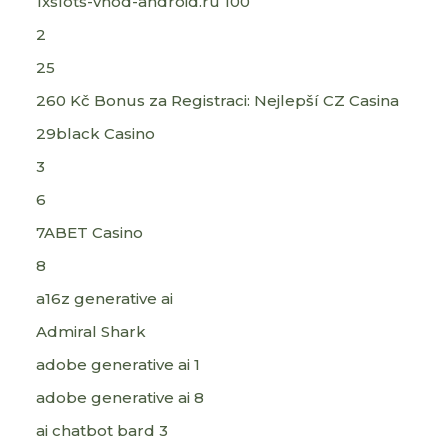
1xslots-vhod-android.ru 100
2
25
260 Kč Bonus za Registraci: Nejlepší CZ Casina
29black Casino
3
6
7ABET Casino
8
a16z generative ai
Admiral Shark
adobe generative ai 1
adobe generative ai 8
ai chatbot bard 3