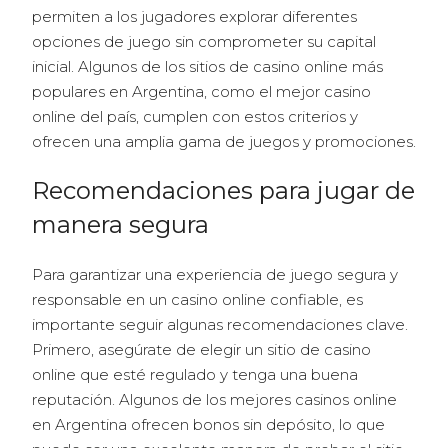
permiten a los jugadores explorar diferentes
opciones de juego sin comprometer su capital
inicial. Algunos de los sitios de casino online más
populares en Argentina, como el mejor casino
online del país, cumplen con estos criterios y
ofrecen una amplia gama de juegos y promociones.
Recomendaciones para jugar de
manera segura
Para garantizar una experiencia de juego segura y
responsable en un casino online confiable, es
importante seguir algunas recomendaciones clave.
Primero, asegúrate de elegir un sitio de casino
online que esté regulado y tenga una buena
reputación. Algunos de los mejores casinos online
en Argentina ofrecen bonos sin depósito, lo que