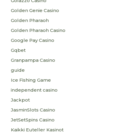
Golazzo Casino
Golden Genie Casino
Golden Pharaoh
Golden Pharaoh Casino
Google Pay Casino
Gqbet
Granpampa Casino
guide
Ice Fishing Game
independent casino
Jackpot
JasminSlots Casino
JetSetSpins Casino
Kaikki Euteller Kasinot