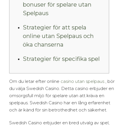
bonuser för spelare utan
Spelpaus
Strategier för att spela
online utan Spelpaus och
öka chanserna
Strategier för specifika spel
Om du letar efter online
casino utan spelpaus
, bör
du välja Swedish Casino. Detta casino erbjuder en
omsorgsfull miljö för spelare utan att kräva en
spelpaus. Swedish Casino har en lång erfarenhet
och är känd för sin betrothedhet och säkerhet.
Swedish Casino erbjuder en bred utvalg av spel,