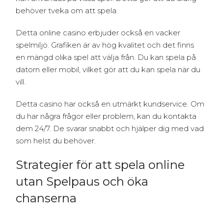
behöver tveka om att spela.
Detta online casino erbjuder också en vacker
spelmiljö. Grafiken är av hög kvalitet och det finns
en mängd olika spel att välja från. Du kan spela på
datorn eller mobil, vilket gör att du kan spela när du
vill.
Detta casino har också en utmärkt kundservice. Om
du har några frågor eller problem, kan du kontakta
dem 24/7. De svarar snabbt och hjälper dig med vad
som helst du behöver.
Strategier för att spela online
utan Spelpaus och öka
chanserna