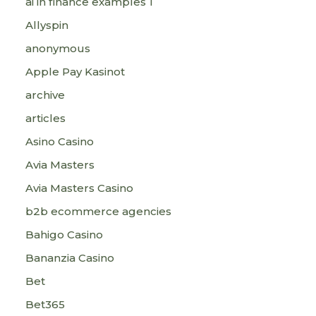
ai in finance examples 1
Allyspin
anonymous
Apple Pay Kasinot
archive
articles
Asino Casino
Avia Masters
Avia Masters Casino
b2b ecommerce agencies
Bahigo Casino
Bananzia Casino
Bet
Bet365