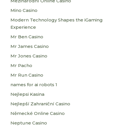
Mezinárodní Online Casino
Mino Casino
Modern Technology Shapes the iGaming
Experience
Mr Ben Casino
Mr James Casino
Mr Jones Casino
Mr Pacho
Mr Run Casino
names for ai robots 1
Nejlepsi Kasina
Nejlepší Zahraniční Casino
Německé Online Casino
Neptune Casino