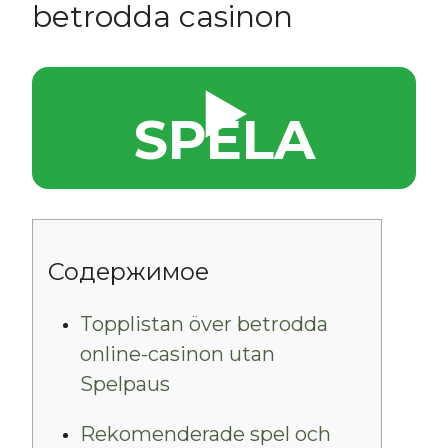
betrodda casinon
▶️
SPELA
Содержимое
Topplistan över betrodda
online-casinon utan
Spelpaus
Rekomenderade spel och