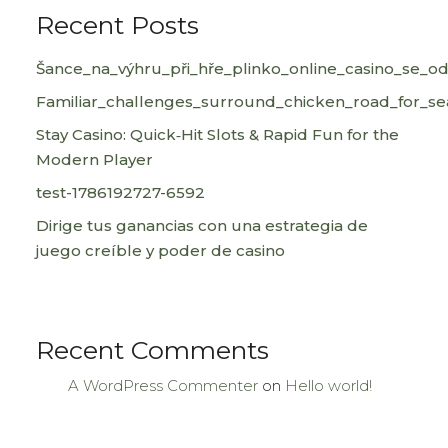
Recent Posts
Šance_na_výhru_při_hře_plinko_online_casino_se_od
Familiar_challenges_surround_chicken_road_for_s
Stay Casino: Quick‑Hit Slots & Rapid Fun for the
Modern Player
test-1786192727-6592
Dirige tus ganancias con una estrategia de
juego creíble y poder de casino
Recent Comments
A WordPress Commenter
on
Hello world!