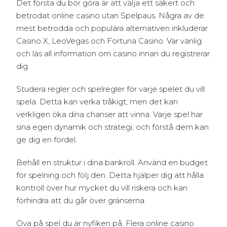
Det första du bör göra är att välja ett säkert och
betrodat online casino utan Spelpaus. Några av de
mest betrodda och populära alternativen inkluderar
Casino X, LeoVegas och Fortuna Casino. Var vänlig
och läs all information om casino innan du registrerar
dig.
Studera regler och spelregler för varje spelet du vill
spela. Detta kan verka tråkigt, men det kan
verkligen öka dina chanser att vinna. Varje spel har
sina egen dynamik och strategi, och förstå dem kan
ge dig en fördel.
Behåll en struktur i dina bankroll. Använd en budget
för spelning och följ den. Detta hjälper dig att hålla
kontroll över hur mycket du vill riskera och kan
förhindra att du går över gränserna.
Öva på spel du är nyfiken på. Flera online casino