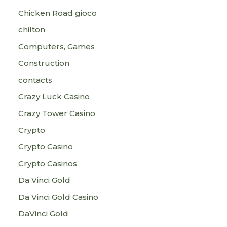
Chicken Road gioco
chilton
Computers, Games
Construction
contacts
Crazy Luck Casino
Crazy Tower Сasino
Crypto
Crypto Casino
Crypto Casinos
Da Vinci Gold
Da Vinci Gold Casino
DaVinci Gold