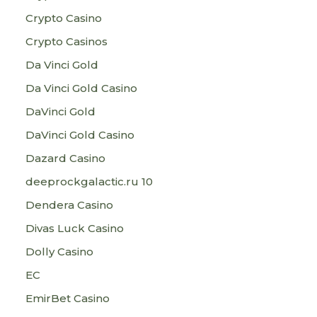
Crypto Casino
Crypto Casinos
Da Vinci Gold
Da Vinci Gold Casino
DaVinci Gold
DaVinci Gold Casino
Dazard Casino
deeprockgalactic.ru 10
Dendera Casino
Divas Luck Casino
Dolly Casino
EC
EmirBet Casino