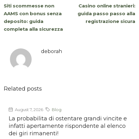
Siti scommesse non
Casino online stranieri:
AAMS con bonus senza
guida passo passo alla
deposito: guida
registrazione sicura
completa alla sicurezza
deborah
Related posts
August 7, 2026
Blog
La probabilita di ostentare grandi vincite e
infatti apertamente rispondente al elenco
dei giri rimanenti!