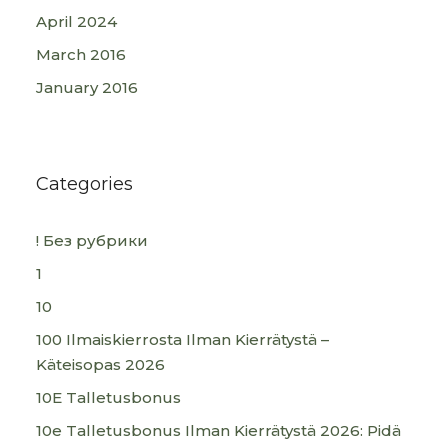
April 2024
March 2016
January 2016
Categories
! Без рубрики
1
10
100 Ilmaiskierrosta Ilman Kierrätystä –
Käteisopas 2026
10E Talletusbonus
10e Talletusbonus Ilman Kierrätystä 2026: Pidä