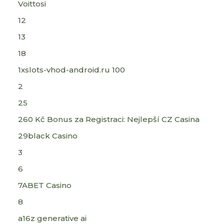
Voittosi
12
13
18
1xslots-vhod-android.ru 100
2
25
260 Kč Bonus za Registraci: Nejlepší CZ Casina
29black Casino
3
6
7ABET Casino
8
a16z generative ai