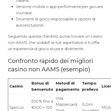
italiana.
Versione mobile o app performante per giocare
ovunque.
Strumenti di gioco responsabile e opzioni di
autoesclusione.
Seguendo questa checklist, potrai trovare un casino
non AAMS che soddisfi le tue aspettative e ti offra
un’esperienza di gioco sicura e divertente.
Confronto rapido dei migliori
casino non AAMS (esempio)
Bonus di
Metodi di
Tempo
Casino
Lice
benvenuto
pagamento
prelievo
Visa,
200 % fino a
Mastercard,
0‑24 h
SpinLux
€500 + 100
MGA
Skrill,
(e‑wallet)