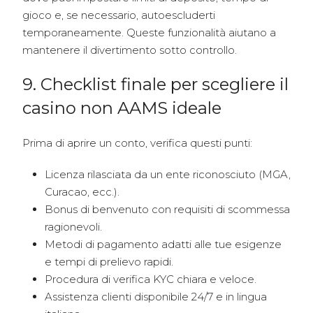
gioco e, se necessario, autoescluderti
temporaneamente. Queste funzionalità aiutano a
mantenere il divertimento sotto controllo.
9. Checklist finale per scegliere il
casino non AAMS ideale
Prima di aprire un conto, verifica questi punti:
Licenza rilasciata da un ente riconosciuto (MGA,
Curacao, ecc.).
Bonus di benvenuto con requisiti di scommessa
ragionevoli.
Metodi di pagamento adatti alle tue esigenze
e tempi di prelievo rapidi.
Procedura di verifica KYC chiara e veloce.
Assistenza clienti disponibile 24/7 e in lingua