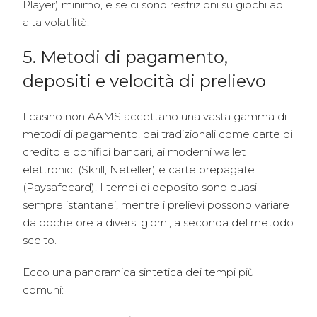
Player) minimo, e se ci sono restrizioni su giochi ad
alta volatilità.
5. Metodi di pagamento,
depositi e velocità di prelievo
I casino non AAMS accettano una vasta gamma di
metodi di pagamento, dai tradizionali come carte di
credito e bonifici bancari, ai moderni wallet
elettronici (Skrill, Neteller) e carte prepagate
(Paysafecard). I tempi di deposito sono quasi
sempre istantanei, mentre i prelievi possono variare
da poche ore a diversi giorni, a seconda del metodo
scelto.
Ecco una panoramica sintetica dei tempi più
comuni: