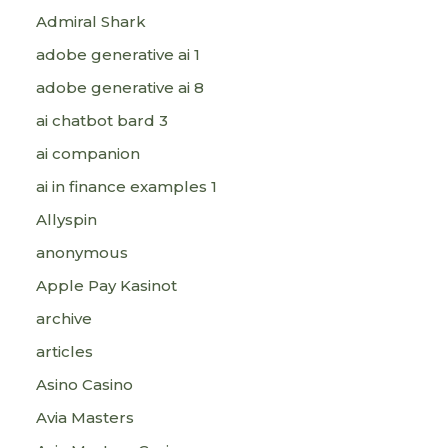
Admiral Shark
adobe generative ai 1
adobe generative ai 8
ai chatbot bard 3
ai companion
ai in finance examples 1
Allyspin
anonymous
Apple Pay Kasinot
archive
articles
Asino Casino
Avia Masters