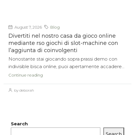
August 7, 2026
Blog
Divertiti nel nostro casa da gioco online
mediante rso giochi di slot-machine con
l’aggiunta di coinvolgenti
Nonostante stai giocando sopra prassi demo con
indivisible bisca online, puoi apertamente accadere...
Continue reading
by deborah
Search
Search