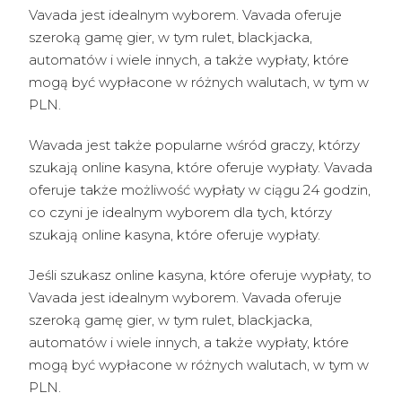
Vavada jest idealnym wyborem. Vavada oferuje
szeroką gamę gier, w tym rulet, blackjacka,
automatów i wiele innych, a także wypłaty, które
mogą być wypłacone w różnych walutach, w tym w
PLN.
Wavada jest także popularne wśród graczy, którzy
szukają online kasyna, które oferuje wypłaty. Vavada
oferuje także możliwość wypłaty w ciągu 24 godzin,
co czyni je idealnym wyborem dla tych, którzy
szukają online kasyna, które oferuje wypłaty.
Jeśli szukasz online kasyna, które oferuje wypłaty, to
Vavada jest idealnym wyborem. Vavada oferuje
szeroką gamę gier, w tym rulet, blackjacka,
automatów i wiele innych, a także wypłaty, które
mogą być wypłacone w różnych walutach, w tym w
PLN.