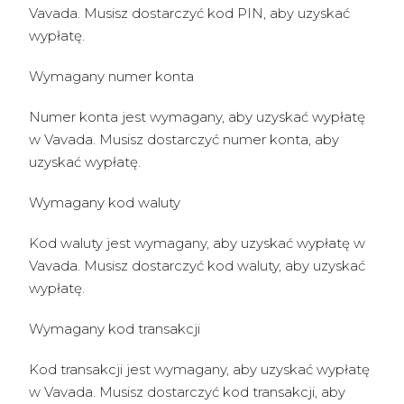
Vavada. Musisz dostarczyć kod PIN, aby uzyskać
wypłatę.
Wymagany numer konta
Numer konta jest wymagany, aby uzyskać wypłatę
w Vavada. Musisz dostarczyć numer konta, aby
uzyskać wypłatę.
Wymagany kod waluty
Kod waluty jest wymagany, aby uzyskać wypłatę w
Vavada. Musisz dostarczyć kod waluty, aby uzyskać
wypłatę.
Wymagany kod transakcji
Kod transakcji jest wymagany, aby uzyskać wypłatę
w Vavada. Musisz dostarczyć kod transakcji, aby