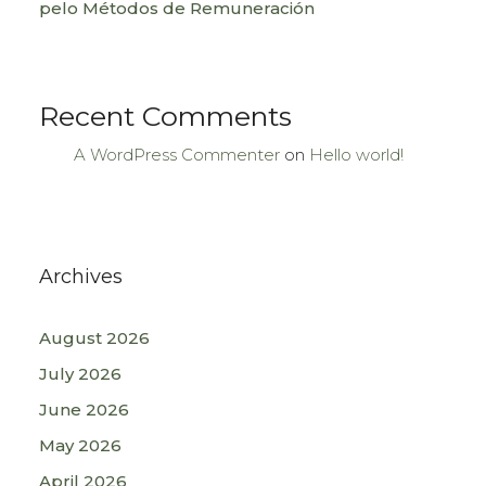
pelo Métodos de Remuneración
Recent Comments
A WordPress Commenter
on
Hello world!
Archives
August 2026
July 2026
June 2026
May 2026
April 2026