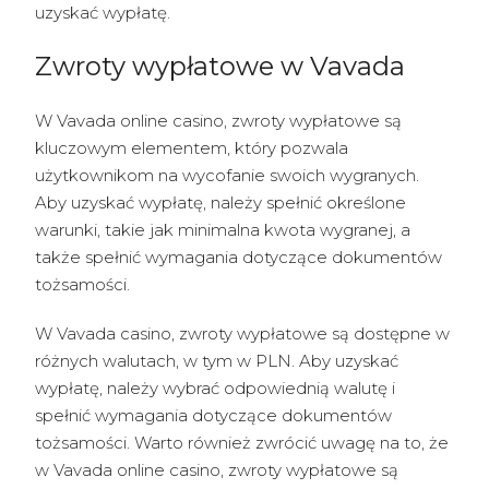
uzyskać wypłatę.
Zwroty wypłatowe w Vavada
W Vavada online casino, zwroty wypłatowe są
kluczowym elementem, który pozwala
użytkownikom na wycofanie swoich wygranych.
Aby uzyskać wypłatę, należy spełnić określone
warunki, takie jak minimalna kwota wygranej, a
także spełnić wymagania dotyczące dokumentów
tożsamości.
W Vavada casino, zwroty wypłatowe są dostępne w
różnych walutach, w tym w PLN. Aby uzyskać
wypłatę, należy wybrać odpowiednią walutę i
spełnić wymagania dotyczące dokumentów
tożsamości. Warto również zwrócić uwagę na to, że
w Vavada online casino, zwroty wypłatowe są