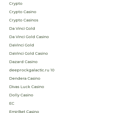
Crypto
Crypto Casino
Crypto Casinos
Da Vinci Gold
Da Vinci Gold Casino
DaVinci Gold
DaVinci Gold Casino
Dazard Casino
deeprockgalactic.ru 10
Dendera Casino
Divas Luck Casino
Dolly Casino
EC
EmirBet Casino