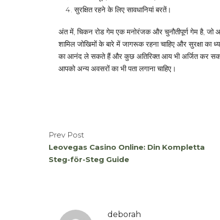
सुरक्षित रहने के लिए सावधानियां बरतें।
अंत में, चिकन रोड गेम एक मनोरंजक और चुनौतीपूर्ण गेम है, 
शामिल जोखिमों के बारे में जागरूक रहना चाहिए और सुरक्षा का 
का आनंद ले सकते हैं और कुछ अतिरिक्त आय भी अर्जित कर सकते 
आपको अन्य अवसरों का भी पता लगाना चाहिए।
Prev Post
Leovegas Casino Online: Din Kompletta
Steg-för-Steg Guide
deborah