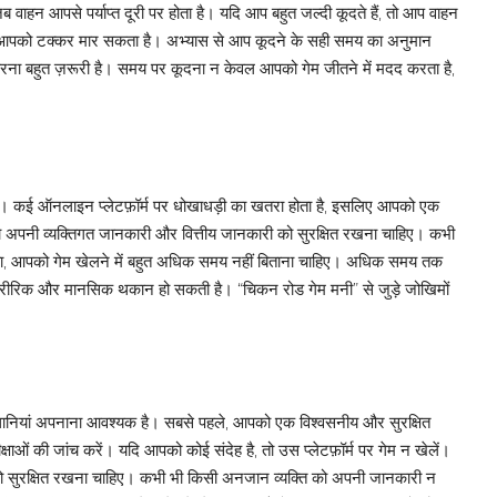
ब वाहन आपसे पर्याप्त दूरी पर होता है। यदि आप बहुत जल्दी कूदते हैं, तो आप वाहन
वाहन आपको टक्कर मार सकता है। अभ्यास से आप कूदने के सही समय का अनुमान
ित करना बहुत ज़रूरी है। समय पर कूदना न केवल आपको गेम जीतने में मदद करता है,
 है। कई ऑनलाइन प्लेटफ़ॉर्म पर धोखाधड़ी का खतरा होता है, इसलिए आपको एक
ो अपनी व्यक्तिगत जानकारी और वित्तीय जानकारी को सुरक्षित रखना चाहिए। कभी
ा, आपको गेम खेलने में बहुत अधिक समय नहीं बिताना चाहिए। अधिक समय तक
रीरिक और मानसिक थकान हो सकती है। “चिकन रोड गेम मनी” से जुड़े जोखिमों
ानियां अपनाना आवश्यक है। सबसे पहले, आपको एक विश्वसनीय और सुरक्षित
क्षाओं की जांच करें। यदि आपको कोई संदेह है, तो उस प्लेटफ़ॉर्म पर गेम न खेलें।
ो सुरक्षित रखना चाहिए। कभी भी किसी अनजान व्यक्ति को अपनी जानकारी न