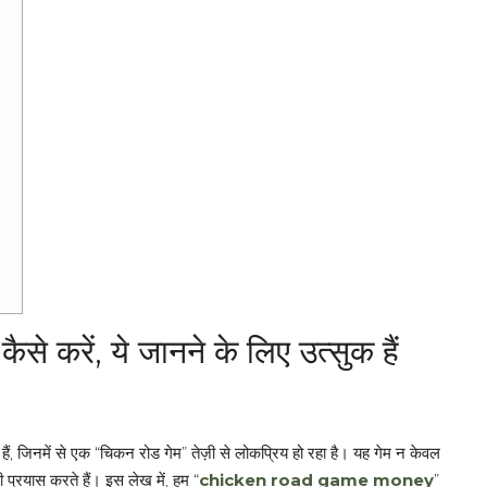
े करें, ये जानने के लिए उत्सुक हैं
जिनमें से एक “चिकन रोड गेम” तेज़ी से लोकप्रिय हो रहा है। यह गेम न केवल
 प्रयास करते हैं। इस लेख में, हम “
chicken road game money
”