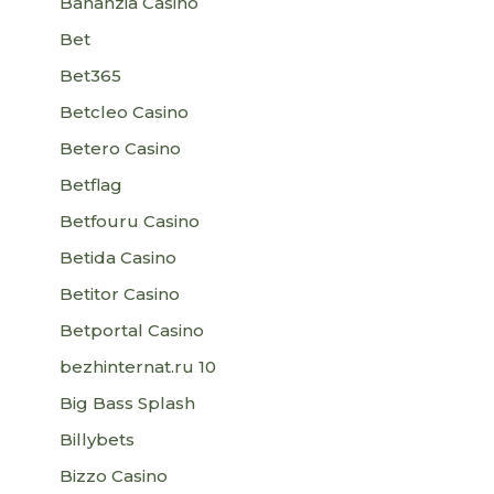
Bananzia Casino
Bet
Bet365
Betcleo Casino
Betero Casino
Betflag
Betfouru Casino
Betida Casino
Betitor Casino
Betportal Casino
bezhinternat.ru 10
Big Bass Splash
Billybets
Bizzo Casino