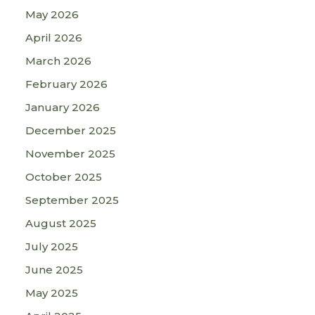
May 2026
April 2026
March 2026
February 2026
January 2026
December 2025
November 2025
October 2025
September 2025
August 2025
July 2025
June 2025
May 2025