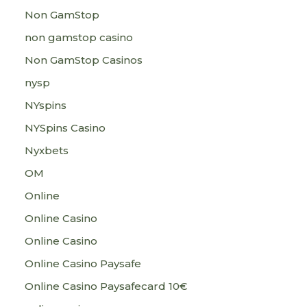
Non GamStop
non gamstop casino
Non GamStop Casinos
nysp
NYspins
NYSpins Casino
Nyxbets
OM
Online
Online Casino
Online Casino
Online Casino Paysafe
Online Casino Paysafecard 10€