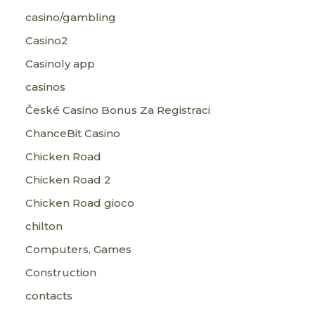
casino/gambling
Casino2
Casinoly app
casinos
České Casino Bonus Za Registraci
ChanceBit Casino
Chicken Road
Chicken Road 2
Chicken Road gioco
chilton
Computers, Games
Construction
contacts