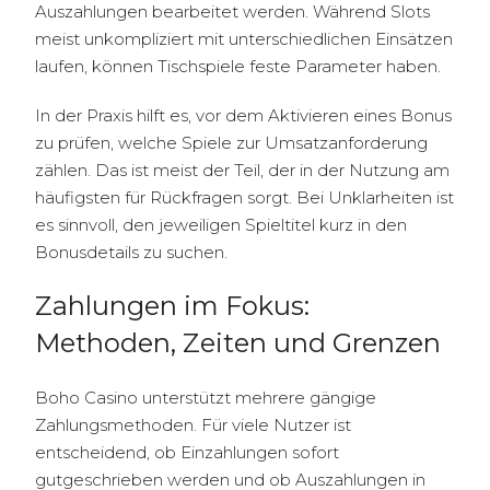
Auszahlungen bearbeitet werden. Während Slots
meist unkompliziert mit unterschiedlichen Einsätzen
laufen, können Tischspiele feste Parameter haben.
In der Praxis hilft es, vor dem Aktivieren eines Bonus
zu prüfen, welche Spiele zur Umsatzanforderung
zählen. Das ist meist der Teil, der in der Nutzung am
häufigsten für Rückfragen sorgt. Bei Unklarheiten ist
es sinnvoll, den jeweiligen Spieltitel kurz in den
Bonusdetails zu suchen.
Zahlungen im Fokus:
Methoden, Zeiten und Grenzen
Boho Casino unterstützt mehrere gängige
Zahlungsmethoden. Für viele Nutzer ist
entscheidend, ob Einzahlungen sofort
gutgeschrieben werden und ob Auszahlungen in