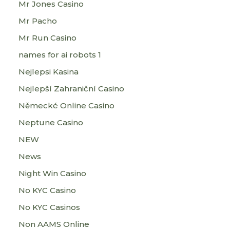
Mr Jones Casino
Mr Pacho
Mr Run Casino
names for ai robots 1
Nejlepsi Kasina
Nejlepší Zahraniční Casino
Německé Online Casino
Neptune Casino
NEW
News
Night Win Casino
No KYC Casino
No KYC Casinos
Non AAMS Online