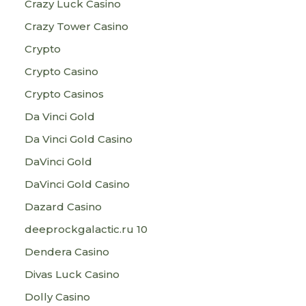
Crazy Luck Casino
Crazy Tower Сasino
Crypto
Crypto Casino
Crypto Casinos
Da Vinci Gold
Da Vinci Gold Casino
DaVinci Gold
DaVinci Gold Casino
Dazard Casino
deeprockgalactic.ru 10
Dendera Casino
Divas Luck Casino
Dolly Casino