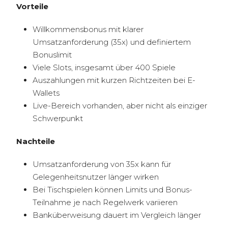
Vorteile
Willkommensbonus mit klarer
Umsatzanforderung (35x) und definiertem
Bonuslimit
Viele Slots, insgesamt über 400 Spiele
Auszahlungen mit kurzen Richtzeiten bei E-
Wallets
Live-Bereich vorhanden, aber nicht als einziger
Schwerpunkt
Nachteile
Umsatzanforderung von 35x kann für
Gelegenheitsnutzer länger wirken
Bei Tischspielen können Limits und Bonus-
Teilnahme je nach Regelwerk variieren
Banküberweisung dauert im Vergleich länger