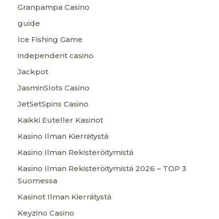
Granpampa Casino
guide
Ice Fishing Game
independent casino
Jackpot
JasminSlots Casino
JetSetSpins Casino
Kaikki Euteller Kasinot
Kasino Ilman Kierrätystä
Kasino Ilman Rekisteröitymistä
Kasino Ilman Rekisteröitymistä 2026 – TOP 3
Suomessa
Kasinot Ilman Kierrätystä
Keyzino Casino