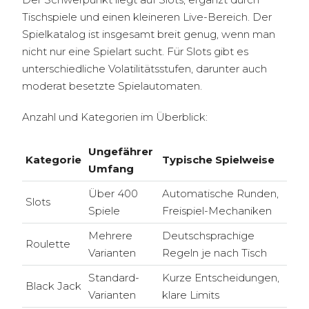
Tischspiele und einen kleineren Live-Bereich. Der
Spielkatalog ist insgesamt breit genug, wenn man
nicht nur eine Spielart sucht. Für Slots gibt es
unterschiedliche Volatilitätsstufen, darunter auch
moderat besetzte Spielautomaten.
Anzahl und Kategorien im Überblick:
Ungefährer
Kategorie
Typische Spielweise
Umfang
Über 400
Automatische Runden,
Slots
Spiele
Freispiel-Mechaniken
Mehrere
Deutschsprachige
Roulette
Varianten
Regeln je nach Tisch
Standard-
Kurze Entscheidungen,
Black Jack
Varianten
klare Limits