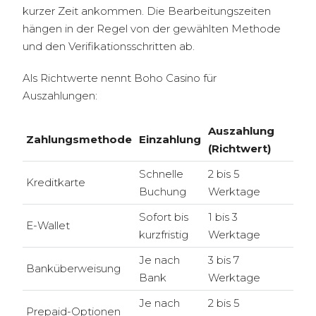
kurzer Zeit ankommen. Die Bearbeitungszeiten
hängen in der Regel von der gewählten Methode
und den Verifikationsschritten ab.
Als Richtwerte nennt Boho Casino für
Auszahlungen:
Auszahlung
Zahlungsmethode
Einzahlung
(Richtwert)
Schnelle
2 bis 5
Kreditkarte
Buchung
Werktage
Sofort bis
1 bis 3
E-Wallet
kurzfristig
Werktage
Je nach
3 bis 7
Banküberweisung
Bank
Werktage
Je nach
2 bis 5
Prepaid-Optionen