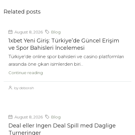
Related posts
August 8, 2026
Blog
1xbet Yeni Giriş: Türkiye’de Güncel Erişim
ve Spor Bahisleri İncelemesi
Türkiye'de online spor bahisleri ve casino platformları
arasında öne çıkan isimlerden biri...
Continue reading
by deborah
August 8, 2026
Blog
Deal eller Ingen Deal Spill med Daglige
Turneringer