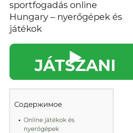
sportfogadás online
Hungary – nyerőgépek és
játékok
▶️
JÁTSZANI
Содержимое
Online játékok és
nyerőgépek