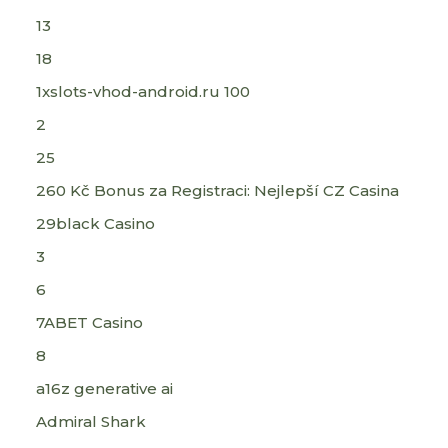
13
18
1xslots-vhod-android.ru 100
2
25
260 Kč Bonus za Registraci: Nejlepší CZ Casina
29black Casino
3
6
7ABET Casino
8
a16z generative ai
Admiral Shark