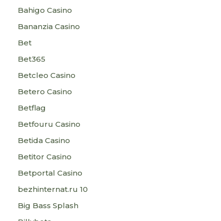
Bahigo Casino
Bananzia Casino
Bet
Bet365
Betcleo Casino
Betero Casino
Betflag
Betfouru Casino
Betida Casino
Betitor Casino
Betportal Casino
bezhinternat.ru 10
Big Bass Splash