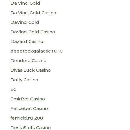
Da Vinci Gold
Da Vinci Gold Casino
DaVinci Gold
DaVinci Gold Casino
Dazard Casino
deeprockgalactic.ru 10
Dendera Casino
Divas Luck Casino
Dolly Casino
EC
EmirBet Casino
Felicebet Casino
femicid.ru 200
FiestaSlots Casino