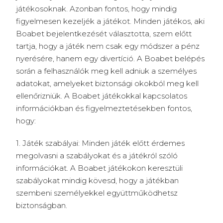
játékosoknak. Azonban fontos, hogy mindig
figyelmesen kezeljék a játékot. Minden játékos, aki
Boabet bejelentkezését választotta, szem előtt
tartja, hogy a játék nem csak egy módszer a pénz
nyerésére, hanem egy divertíció. A Boabet belépés
során a felhasználók meg kell adniuk a személyes
adatokat, amelyeket biztonsági okokból meg kell
ellenőrizniük. A Boabet játékokkal kapcsolatos
információkban és figyelmeztetésekben fontos,
hogy:
1. Játék szabályai: Minden játék előtt érdemes
megolvasni a szabályokat és a játékról szóló
információkat. A Boabet játékokon keresztüli
szabályokat mindig kövesd, hogy a játékban
szembeni személyekkel együttműködhetsz
biztonságban.