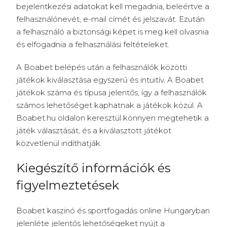
bejelentkezési adatokat kell megadnia, beleértve a
felhasználónevét, e-mail címét és jelszavát. Ezután
a felhasználó a biztonsági képet is meg kell olvasnia
és elfogadnia a felhasználási feltételeket.
A Boabet belépés után a felhasználók közötti
játékok kiválasztása egyszerű és intuitív. A Boabet
játékok száma és típusa jelentős, így a felhasználók
számos lehetőséget kaphatnak a játékok közül. A
Boabet.hu oldalon keresztül könnyen megtehetik a
játék választását, és a kiválasztott játékot
közvetlenül indíthatják.
Kiegészítő információk és
figyelmeztetések
Boabet kaszinó és sportfogadás online Hungaryban
jelenléte jelentős lehetőségeket nyújt a