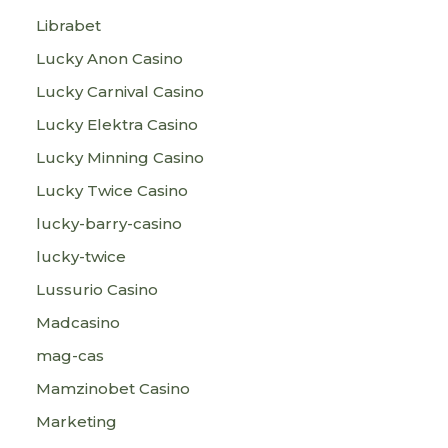
Librabet
Lucky Anon Casino
Lucky Carnival Casino
Lucky Elektra Casino
Lucky Minning Casino
Lucky Twice Casino
lucky-barry-casino
lucky-twice
Lussurio Casino
Madcasino
mag-cas
Mamzinobet Casino
Marketing