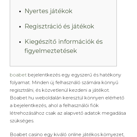
Nyertes játékok
Regisztráció és játékok
Kiegészítő információk és
figyelmeztetések
boabet
bejelentkezés egy egyszerű és hatékony
folyamat. Minden új felhasználó számára könnyű
regisztrálni, és közvetlenül kezdeni a játékot.
Boabet hu weboldalán keresztül könnyen elérhető
a bejelentkezés, ahol a felhasználói fiók
létrehozásához csak az alapvető adatok megadása
szükséges.
Boabet casino egy kiváló online játékos környezet,