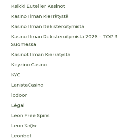
Kaikki Euteller Kasinot
Kasino Ilman Kierrätystä
Kasino Ilman Rekisteröitymistä
Kasino Ilman Rekisteröitymistä 2026 – TOP 3
Suomessa
Kasinot Ilman Kierrätystä
Keyzino Casino
KYC
LanistaCasino
lcdoor
Légal
Leon Free Spins
Leon Καζίνο
Leonbet