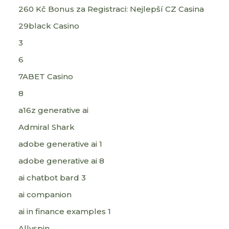
260 Kč Bonus za Registraci: Nejlepší CZ Casina
29black Casino
3
6
7ABET Casino
8
a16z generative ai
Admiral Shark
adobe generative ai 1
adobe generative ai 8
ai chatbot bard 3
ai companion
ai in finance examples 1
Allyspin