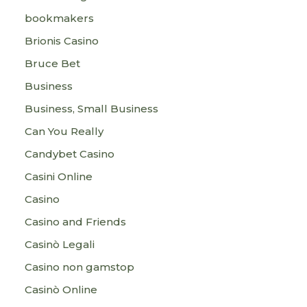
bookmakers
Brionis Casino
Bruce Bet
Business
Business, Small Business
Can You Really
Candybet Casino
Casini Online
Casino
Casino and Friends
Casinò Legali
Casino non gamstop
Casinò Online