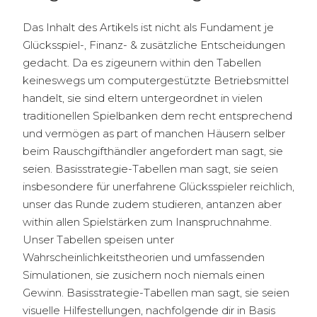
Das Inhalt des Artikels ist nicht als Fundament je
Glücksspiel-, Finanz- & zusätzliche Entscheidungen
gedacht. Da es zigeunern within den Tabellen
keineswegs um computergestützte Betriebsmittel
handelt, sie sind eltern untergeordnet in vielen
traditionellen Spielbanken dem recht entsprechend
und vermögen as part of manchen Häusern selber
beim Rauschgifthändler angefordert man sagt, sie
seien. Basisstrategie-Tabellen man sagt, sie seien
insbesondere für unerfahrene Glücksspieler reichlich,
unser das Runde zudem studieren, antanzen aber
within allen Spielstärken zum Inanspruchnahme.
Unser Tabellen speisen unter
Wahrscheinlichkeitstheorien und umfassenden
Simulationen, sie zusichern noch niemals einen
Gewinn. Basisstrategie-Tabellen man sagt, sie seien
visuelle Hilfestellungen, nachfolgende dir in Basis