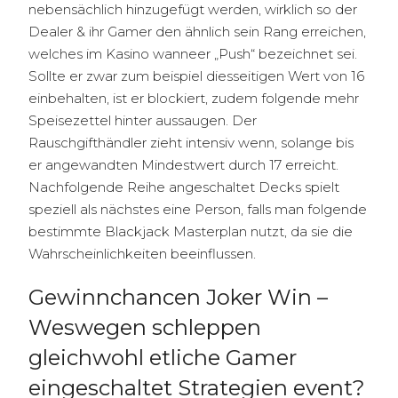
nebensächlich hinzugefügt werden, wirklich so der
Dealer & ihr Gamer den ähnlich sein Rang erreichen,
welches im Kasino wanneer „Push“ bezeichnet sei.
Sollte er zwar zum beispiel diesseitigen Wert von 16
einbehalten, ist er blockiert, zudem folgende mehr
Speisezettel hinter aussaugen. Der
Rauschgifthändler zieht intensiv wenn, solange bis
er angewandten Mindestwert durch 17 erreicht.
Nachfolgende Reihe angeschaltet Decks spielt
speziell als nächstes eine Person, falls man folgende
bestimmte Blackjack Masterplan nutzt, da sie die
Wahrscheinlichkeiten beeinflussen.
Gewinnchancen Joker Win –
Weswegen schleppen
gleichwohl etliche Gamer
eingeschaltet Strategien event?