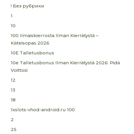
! Без рубрики
1
10
100 Ilmaiskierrosta Ilman Kierrätystä –
Käteisopas 2026
10E Talletusbonus
10e Talletusbonus Ilman Kierrätystä 2026: Pidä
Voittosi
12
13
18
1xslots-vhod-android.ru 100
2
25