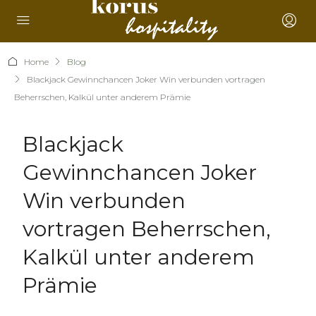
Home
Blog
Blackjack Gewinnchancen Joker Win verbunden vortragen
Beherrschen, Kalkül unter anderem Prämie
Blackjack
Gewinnchancen Joker
Win verbunden
vortragen Beherrschen,
Kalkül unter anderem
Prämie