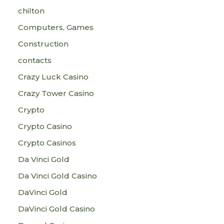
chilton
Computers, Games
Construction
contacts
Crazy Luck Casino
Crazy Tower Сasino
Crypto
Crypto Casino
Crypto Casinos
Da Vinci Gold
Da Vinci Gold Casino
DaVinci Gold
DaVinci Gold Casino