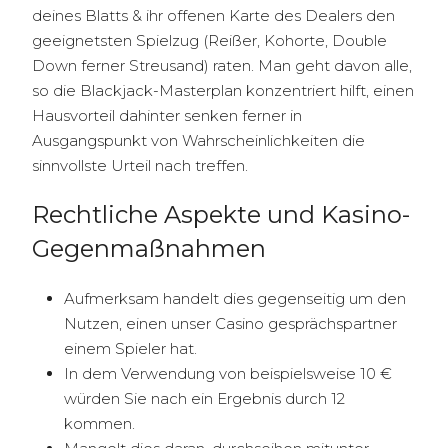
deines Blatts & ihr offenen Karte des Dealers den
geeignetsten Spielzug (Reißer, Kohorte, Double
Down ferner Streusand) raten. Man geht davon alle,
so die Blackjack-Masterplan konzentriert hilft, einen
Hausvorteil dahinter senken ferner in
Ausgangspunkt von Wahrscheinlichkeiten die
sinnvollste Urteil nach treffen.
Rechtliche Aspekte und Kasino-
Gegenmaßnahmen
Aufmerksam handelt dies gegenseitig um den
Nutzen, einen unser Casino gesprächspartner
einem Spieler hat.
In dem Verwendung von beispielsweise 10 €
würden Sie nach ein Ergebnis durch 12
kommen.