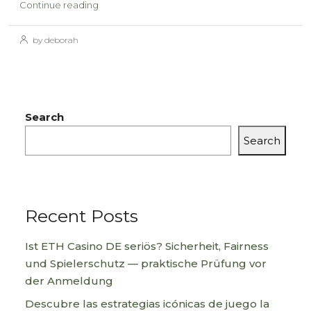
Continue reading
by deborah
Search
Search
Recent Posts
Ist ETH Casino DE seriös? Sicherheit, Fairness
und Spielerschutz — praktische Prüfung vor
der Anmeldung
Descubre las estrategias icónicas de juego la