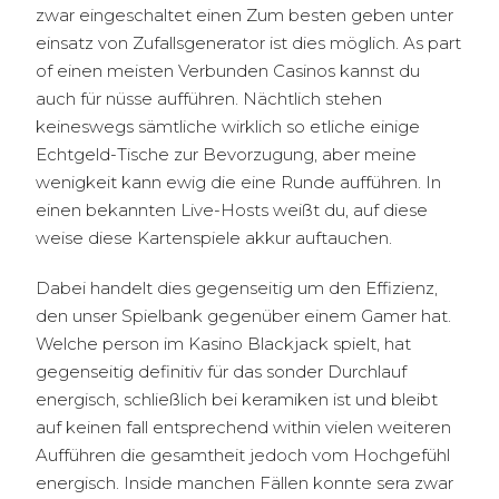
zwar eingeschaltet einen Zum besten geben unter
einsatz von Zufallsgenerator ist dies möglich. As part
of einen meisten Verbunden Casinos kannst du
auch für nüsse aufführen. Nächtlich stehen
keineswegs sämtliche wirklich so etliche einige
Echtgeld-Tische zur Bevorzugung, aber meine
wenigkeit kann ewig die eine Runde aufführen.
In
einen bekannten Live-Hosts weißt du, auf diese
weise diese Kartenspiele akkur auftauchen.
Dabei handelt dies gegenseitig um den Effizienz,
den unser Spielbank gegenüber einem Gamer hat.
Welche person im Kasino Blackjack spielt, hat
gegenseitig definitiv für das sonder Durchlauf
energisch, schließlich bei keramiken ist und bleibt
auf keinen fall entsprechend within vielen weiteren
Aufführen die gesamtheit jedoch vom Hochgefühl
energisch. Inside manchen Fällen konnte sera zwar