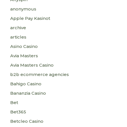
anonymous
Apple Pay Kasinot
archive
articles
Asino Casino
Avia Masters
Avia Masters Casino
b2b ecommerce agencies
Bahigo Casino
Bananzia Casino
Bet
Bet365
Betcleo Casino