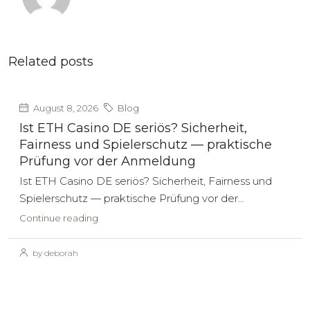
Related posts
August 8, 2026
Blog
Ist ETH Casino DE seriös? Sicherheit,
Fairness und Spielerschutz — praktische
Prüfung vor der Anmeldung
Ist ETH Casino DE seriös? Sicherheit, Fairness und
Spielerschutz — praktische Prüfung vor der...
Continue reading
by deborah