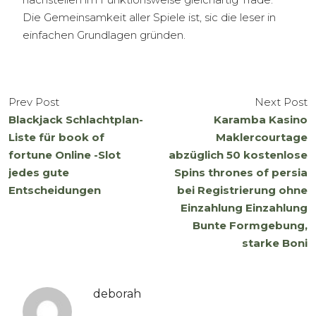
Die Gemeinsamkeit aller Spiele ist, sic die leser in
einfachen Grundlagen gründen.
Prev Post
Next Post
Blackjack Schlachtplan-
Karamba Kasino
Liste für book of
Maklercourtage
fortune Online -Slot
abzüglich 50 kostenlose
jedes gute
Spins thrones of persia
Entscheidungen
bei Registrierung ohne
Einzahlung Einzahlung
Bunte Formgebung,
starke Boni
deborah