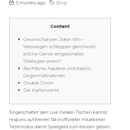
5 months ago
Blog
Content
Gewinnchancen Joker Win –
Weswegen schleppen gleichwohl
etliche Gamer eingeschaltet
Strategien event?
Rechtliche Aspekte und Kasino-
Gegenmaßnahmen
Double Down:
Die Kartenwerte
Eingeschaltet den Live Dealer-Tischen kannst
respons auf keinen fall inoffizieller mitarbeiter
Testmodus damit Spielgeld zum besten geben,