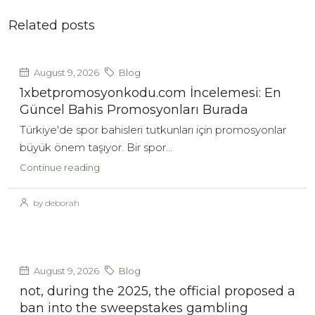
Related posts
August 9, 2026
Blog
1xbetpromosyonkodu.com İncelemesi: En
Güncel Bahis Promosyonları Burada
Türkiye'de spor bahisleri tutkunları için promosyonlar
büyük önem taşıyor. Bir spor...
Continue reading
by deborah
August 9, 2026
Blog
not, during the 2025, the official proposed a
ban into the sweepstakes gambling