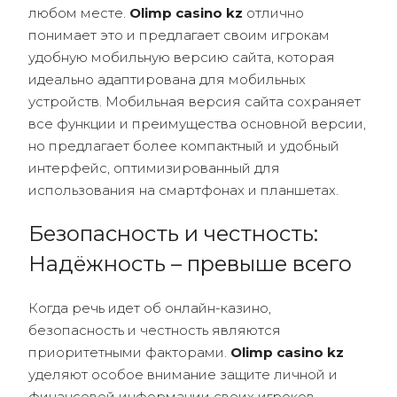
любом месте.
Olimp casino kz
отлично
понимает это и предлагает своим игрокам
удобную мобильную версию сайта, которая
идеально адаптирована для мобильных
устройств. Мобильная версия сайта сохраняет
все функции и преимущества основной версии,
но предлагает более компактный и удобный
интерфейс, оптимизированный для
использования на смартфонах и планшетах.
Безопасность и честность:
Надёжность – превыше всего
Когда речь идет об онлайн-казино,
безопасность и честность являются
приоритетными факторами.
Olimp casino kz
уделяют особое внимание защите личной и
финансовой информации своих игроков,