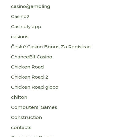
casino/gambling
Casino2
Casinoly app
casinos
České Casino Bonus Za Registraci
ChanceBit Casino
Chicken Road
Chicken Road 2
Chicken Road gioco
chilton
Computers, Games
Construction
contacts