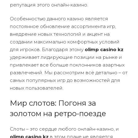
репутация этого онлайн-казино.
Особенностью данного казино является
постоянное обновление ассортимента игр,
внедрение новых технологий и акцент на
создании максимально комфортных условий
для игроков. Благодаря этому
olimp casino kz
удерживает лидирующие позиции на рынке и
привлекает все больше поклонников азартных
развлечений. Мы рассмотрим всё детально – от
самых популярных игр до возможностей для
новых пользователей.
Мир слотов: Погоня за
золотом на ретро-поезде
Слоты – это сердце любого онлайн-казино, и
olimp casino kz
в этом плане не является