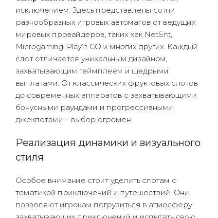
исключением. Здесь представлены сотни
разнообразных игровых автоматов от ведущих
мировых провайдеров, таких как NetEnt,
Microgaming, Play’n GO и многих других. Каждый
слот отличается уникальным дизайном,
захватывающим геймплеем и щедрыми
выплатами. От классических фруктовых слотов
до современных аппаратов с захватывающими
бонусными раундами и прогрессивными
джекпотами – выбор огромен.
Реализация динамики и визуального
стиля
Особое внимание стоит уделить слотам с
тематикой приключений и путешествий. Они
позволяют игрокам погрузиться в атмосферу
захватывающих приключений и испытать свою