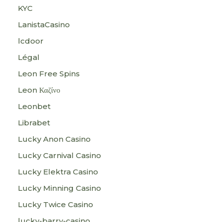
KYC
LanistaCasino
lcdoor
Légal
Leon Free Spins
Leon Καζίνο
Leonbet
Librabet
Lucky Anon Casino
Lucky Carnival Casino
Lucky Elektra Casino
Lucky Minning Casino
Lucky Twice Casino
lucky-barry-casino