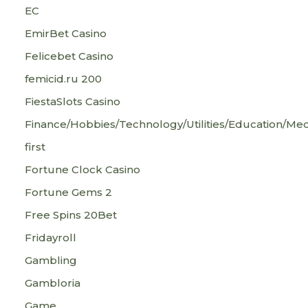
EC
EmirBet Casino
Felicebet Casino
femicid.ru 200
FiestaSlots Casino
Finance/Hobbies/Technology/Utilities/Education/Med
first
Fortune Clock Casino
Fortune Gems 2
Free Spins 20Bet
Fridayroll
Gambling
Gambloria
Game