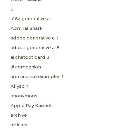
8
a16z generative ai
Admiral Shark
adobe generative ai 1
adobe generative ai 8
ai chatbot bard 3
ai companion
ai in finance examples 1
Allyspin
anonymous
Apple Pay Kasinot
archive
articles