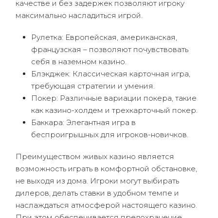
качестве и без задержек позволяют игроку
максимально насладиться игрой.
Рулетка: Европейская, американская,
французская – позволяют почувствовать
себя в наземном казино.
Блэкджек: Классическая карточная игра,
требующая стратегии и умения.
Покер: Различные вариации покера, такие
как казино-холдем и трехкарточный покер.
Баккара: Элегантная игра в
беспроигрышных для игроков-новичков.
Преимуществом живых казино является
возможность играть в комфортной обстановке,
не выходя из дома. Игроки могут выбирать
дилеров, делать ставки в удобном темпе и
наслаждаться атмосферой настоящего казино.
При этом обеспечивается предохранение