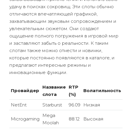
удачу в поисках сокровищ. Эти слоты обычно
отличаются впечатляющей графикой,
захватывающим звуковым сопровождением и
увлекательным сюжетом. Они создают
ощущение полного погружения в игровой мир
и заставляют забыть о реальности. К таким
слотам также можно отнести и новинки,
которые постоянно появляются в каталоге, и
предлагают интересные режимы и
инновационные функции.
Название
RTP
Провайдер
Волатильность
слота
(%)
NetEnt
Starburst
96.09
Низкая
Mega
Microgaming
88.12
Высокая
Moolah