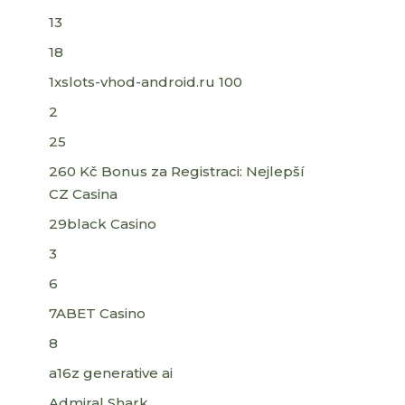
13
18
1xslots-vhod-android.ru 100
2
25
260 Kč Bonus za Registraci: Nejlepší
CZ Casina
29black Casino
3
6
7ABET Casino
8
a16z generative ai
Admiral Shark