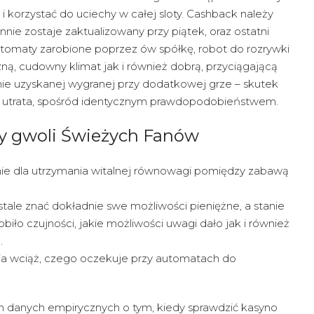
 i korzystać do uciechy w całej sloty. Cashback należy
nnie zostaje zaktualizowany przy piątek, oraz ostatni
tomaty zarobione poprzez ów spółkę, robot do rozrywki
ą, cudowny klimat jak i również dobrą, przyciągającą
nie uzyskanej wygranej przy dodatkowej grze – skutek
j utrata, spośród identycznym prawdopodobieństwem.
py gwoli Świeżych Fanów
ie dla utrzymania witalnej równowagi pomiędzy zabawą
stale znać dokładnie swe możliwości pieniężne, a stanie
iło czujności, jakie możliwości uwagi dało jak i również
.
cia wciąż, czego oczekuje przy automatach do
h danych empirycznych o tym, kiedy sprawdzić kasyno