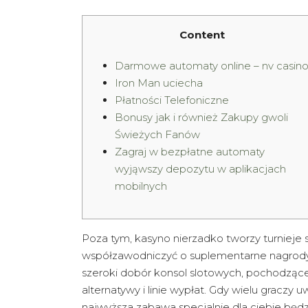
Content
Darmowe automaty online – nv casin
Iron Man uciecha
Płatności Telefoniczne
Bonusy jak i również Zakupy gwoli
Świeżych Fanów
Zagraj w bezpłatne automaty
wyjąwszy depozytu w aplikacjach
mobilnych
Poza tym, kasyno nierzadko tworzy turnieje
współzawodniczyć o suplementarne nagrody, 
szeroki dobór konsol slotowych, pochodzące
alternatywy i linie wypłat.
Gdy wielu graczy uwi
najwyższa zabawa specjalnie dla ciebie b