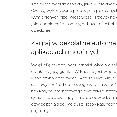
sieciowy. Stwierdź aspekty, jakie w praktyce
Czytają wykonywane propozycje polecanych k
wymienionych niżej właściwości. Tradycyjne
„oldschoolowe” automaty, wskazane jest obe
dziedzinie.
Zagraj w bezpłatne automa
aplikacjach mobilnych
Wciąż biją rekordy popularności, wbrew ci
oszałamiającą grafiką. Wskazane jest więc
współczynnikiem zwrotu Return Owe Player. K
sieciowy spośród domowego zacisza za poś
hdy kasyna internetowego owo także strate
sytuacji, wówczas gdy masz do odwiedzenia 
odwiedzenia sieci. Po dużej liczby kasynac
grę sumy.