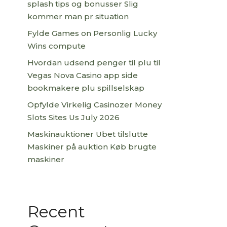
splash tips og bonusser Slig
kommer man pr situation
Fylde Games on Personlig Lucky
Wins compute
Hvordan udsend penger til plu til
Vegas Nova Casino app side
bookmakere plu spillselskap
Opfylde Virkelig Casinozer Money
Slots Sites Us July 2026
Maskinauktioner Ubet tilslutte
Maskiner på auktion Køb brugte
maskiner
Recent