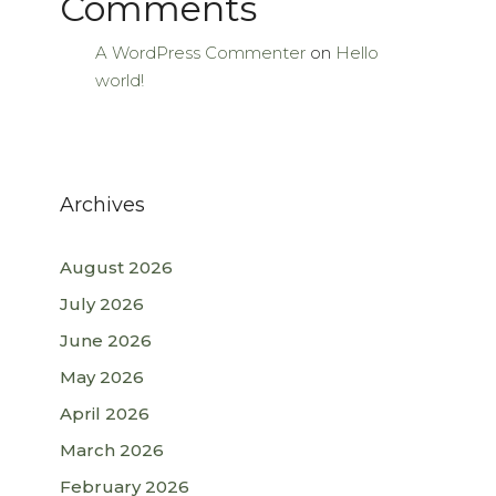
Comments
A WordPress Commenter
on
Hello
world!
Archives
August 2026
July 2026
June 2026
May 2026
April 2026
March 2026
February 2026