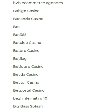
b2b ecommerce agencies
Bahigo Casino
Bananzia Casino
Bet
Bet365
Betcleo Casino
Betero Casino
Betflag
Betfouru Casino
Betida Casino
Betitor Casino
Betportal Casino
bezhinternat.ru 10
Big Bass Splash