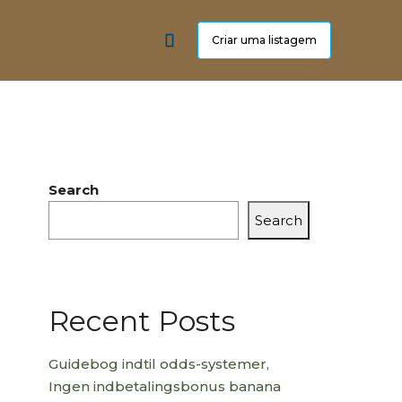
Criar uma listagem
Search
Search
Recent Posts
Guidebog indtil odds-systemer,
Ingen indbetalingsbonus banana