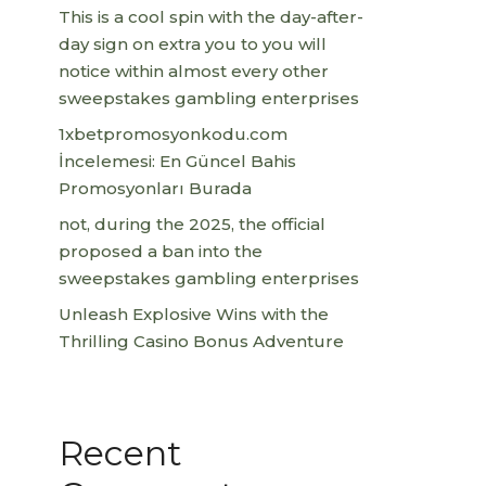
This is a cool spin with the day-after-
day sign on extra you to you will
notice within almost every other
sweepstakes gambling enterprises
1xbetpromosyonkodu.com
İncelemesi: En Güncel Bahis
Promosyonları Burada
not, during the 2025, the official
proposed a ban into the
sweepstakes gambling enterprises
Unleash Explosive Wins with the
Thrilling Casino Bonus Adventure
Recent