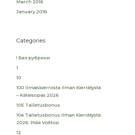
March 2016
January 2016
Categories
! Без рубрики
1
10
100 Ilmaiskierrosta Ilman Kierrätystä
– Käteisopas 2026
10E Talletusbonus
10e Talletusbonus Ilman Kierrätystä
2026: Pidä Voittosi
12