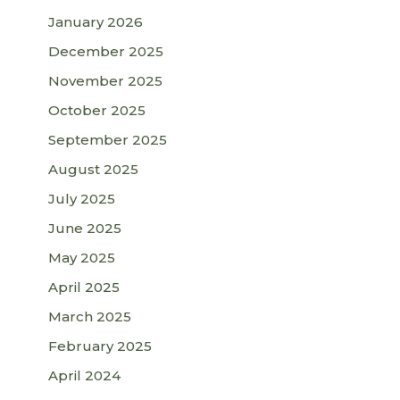
January 2026
December 2025
November 2025
October 2025
September 2025
August 2025
July 2025
June 2025
May 2025
April 2025
March 2025
February 2025
April 2024