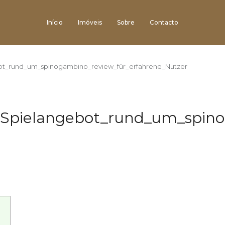
Início
Imóveis
Sobre
Contacto
t_rund_um_spinogambino_review_für_erfahrene_Nutzer
pielangebot_rund_um_spinog