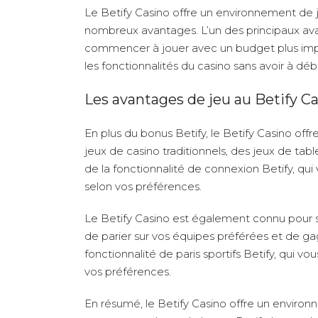
Le Betify Casino offre un environnement de 
nombreux avantages. L’un des principaux ava
commencer à jouer avec un budget plus impo
les fonctionnalités du casino sans avoir à déb
Les avantages de jeu au Betify C
En plus du bonus Betify, le Betify Casino off
jeux de casino traditionnels, des jeux de tab
de la fonctionnalité de connexion Betify, qu
selon vos préférences.
Le Betify Casino est également connu pour sa
de parier sur vos équipes préférées et de ga
fonctionnalité de paris sportifs Betify, qui 
vos préférences.
En résumé, le Betify Casino offre un enviro