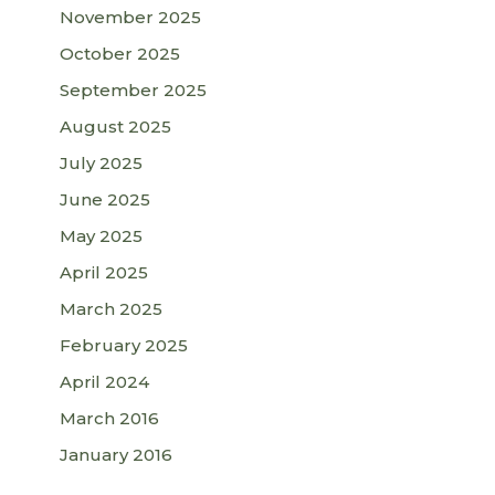
November 2025
October 2025
September 2025
August 2025
July 2025
June 2025
May 2025
April 2025
March 2025
February 2025
April 2024
March 2016
January 2016