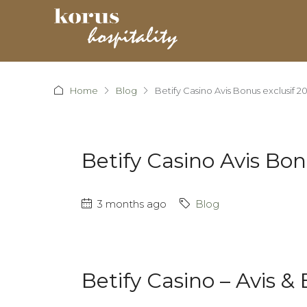
Home
Blog
Betify Casino Avis Bonus exclusif 2
Betify Casino Avis Bon
3 months ago
Blog
Betify Casino – Avis &