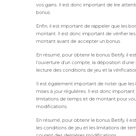
vos gains. Il est donc important de lire atte
bonus.
Enfin, il est important de rappeler que les b
montant. Il est donc important de vérifier les
montant avant de accepter un bonus.
En résumé, pour obtenir le bonus Betify, il es
l’ouverture d’un compte, la déposition d’une
lecture des conditions de jeu et la vérificat
Il est également important de noter que les 
mises à jour régulières. Il est donc important
limitations de temps et de montant pour vou
modifications.
En résumé, pour obtenir le bonus Betify, il es
les conditions de jeu et les limitations de 
courant des dernières modifications.