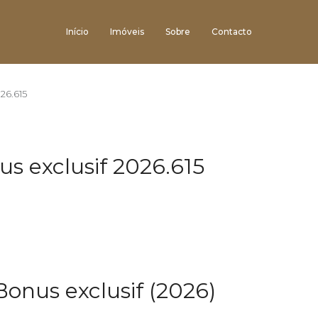
Início
Imóveis
Sobre
Contacto
026.615
us exclusif 2026.615
 Bonus exclusif (2026)