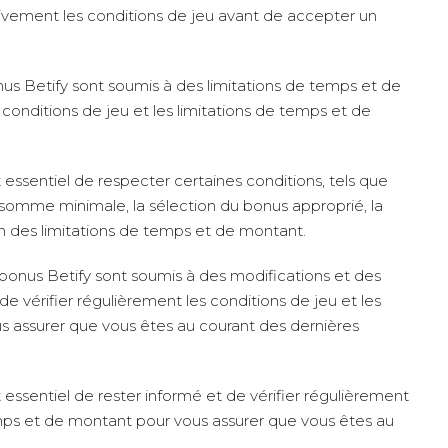
ntivement les conditions de jeu avant de accepter un
onus Betify sont soumis à des limitations de temps et de
 conditions de jeu et les limitations de temps et de
t essentiel de respecter certaines conditions, tels que
 somme minimale, la sélection du bonus approprié, la
ion des limitations de temps et de montant.
bonus Betify sont soumis à des modifications et des
 de vérifier régulièrement les conditions de jeu et les
s assurer que vous êtes au courant des dernières
t essentiel de rester informé et de vérifier régulièrement
temps et de montant pour vous assurer que vous êtes au