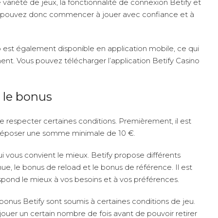
 variété de jeux, la fonctionnalité de connexion Betify et
Vous pouvez donc commencer à jouer avec confiance et à
o est également disponible en application mobile, ce qui
nt. Vous pouvez télécharger l’application Betify Casino
 le bonus
 de respecter certaines conditions. Premièrement, il est
 déposer une somme minimale de 10 €.
qui vous convient le mieux. Betify propose différents
ue, le bonus de reload et le bonus de référence. Il est
spond le mieux à vos besoins et à vos préférences.
bonus Betify sont soumis à certaines conditions de jeu.
jouer un certain nombre de fois avant de pouvoir retirer