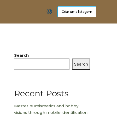
Criar uma listagem
Search
Search
Recent Posts
Master numismatics and hobby
visions through mobile identification