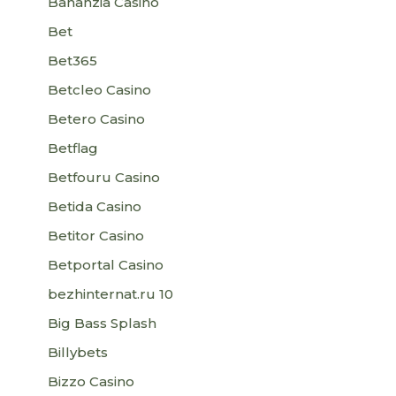
Bananzia Casino
Bet
Bet365
Betcleo Casino
Betero Casino
Betflag
Betfouru Casino
Betida Casino
Betitor Casino
Betportal Casino
bezhinternat.ru 10
Big Bass Splash
Billybets
Bizzo Casino