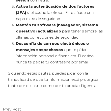
sesión
con nadie.
Activa la autenticación de dos factores
(2FA)
si el casino la ofrece. Esto añade una
capa extra de seguridad.
Mantén tu software (navegador, sistema
operativo) actualizado
para tener siempre las
últimas correcciones de seguridad.
Desconfía de correos electrónicos o
mensajes sospechosos
que te pidan
información personal o financiera. El casino
nunca te pedirá tu contraseña por email.
Siguiendo estas pautas, puedes jugar con la
tranquilidad de que tu información está protegida
tanto por el casino como por tu propia diligencia.
Prev Post