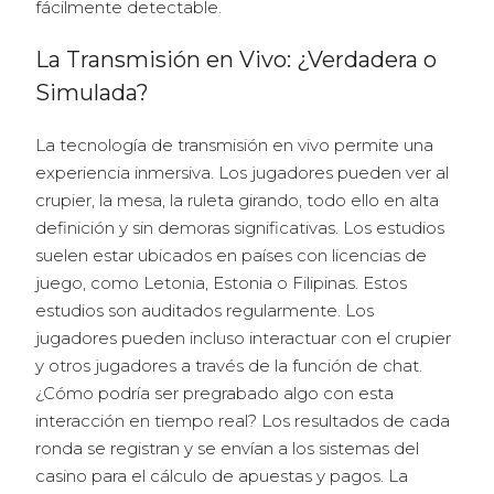
fácilmente detectable.
La Transmisión en Vivo: ¿Verdadera o
Simulada?
La tecnología de transmisión en vivo permite una
experiencia inmersiva. Los jugadores pueden ver al
crupier, la mesa, la ruleta girando, todo ello en alta
definición y sin demoras significativas. Los estudios
suelen estar ubicados en países con licencias de
juego, como Letonia, Estonia o Filipinas. Estos
estudios son auditados regularmente. Los
jugadores pueden incluso interactuar con el crupier
y otros jugadores a través de la función de chat.
¿Cómo podría ser pregrabado algo con esta
interacción en tiempo real? Los resultados de cada
ronda se registran y se envían a los sistemas del
casino para el cálculo de apuestas y pagos. La