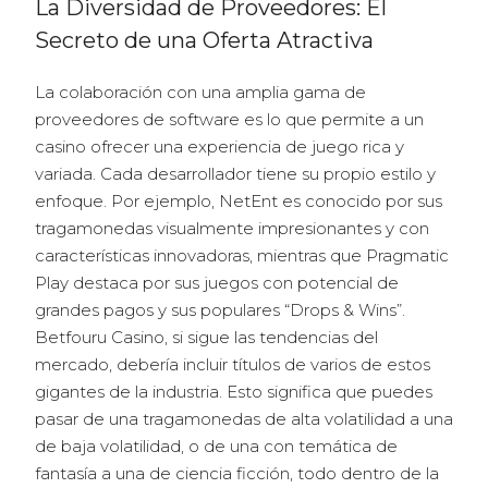
La Diversidad de Proveedores: El
Secreto de una Oferta Atractiva
La colaboración con una amplia gama de
proveedores de software es lo que permite a un
casino ofrecer una experiencia de juego rica y
variada. Cada desarrollador tiene su propio estilo y
enfoque. Por ejemplo, NetEnt es conocido por sus
tragamonedas visualmente impresionantes y con
características innovadoras, mientras que Pragmatic
Play destaca por sus juegos con potencial de
grandes pagos y sus populares “Drops & Wins”.
Betfouru Casino, si sigue las tendencias del
mercado, debería incluir títulos de varios de estos
gigantes de la industria. Esto significa que puedes
pasar de una tragamonedas de alta volatilidad a una
de baja volatilidad, o de una con temática de
fantasía a una de ciencia ficción, todo dentro de la