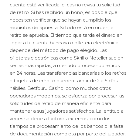
cuenta está verificada, el casino revisa tu solicitud
de retiro. Si has recibido un bono, es posible que
necesiten verificar que se hayan cumplido los
requisitos de apuesta. Si todo está en orden, el
retiro se aprueba. El tiempo que tarda el dinero en
llegar a tu cuenta bancaria o billetera electrónica
depende del método de pago elegido. Las
billeteras electrónicas como Skrill o Neteller suelen
ser las más rápidas, a menudo procesando retiros
en 24 horas. Las transferencias bancarias o los retiros
a tarjetas de crédito pueden tardar de 2 a 5 días
hábiles. Betfouru Casino, como muchos otros
operadores modernos, se esfuerza por procesar las
solicitudes de retiro de manera eficiente para
mantener a sus jugadores satisfechos. La lentitud a
veces se debe a factores externos, como los
tiempos de procesamiento de los bancos o la falta
de documentación completa por parte del jugador.