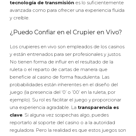
tecnología de transmisión
es lo suficientemente
avanzada como para ofrecer una experiencia fluida
y creíble.
¿Puedo Confiar en el Crupier en Vivo?
Los crupieres en vivo son empleados de los casinos
y están entrenados para ser profesionales y justos.
No tienen forma de influir en el resultado de la
ruleta o el reparto de cartas de manera que
beneficie al casino de forma fraudulenta. Las
probabilidades están inherentes en el diseño del
juego (la presencia del ‘0’ o ’00’ en la ruleta, por
ejemplo). Su rol es facilitar el juego y proporcionar
una experiencia agradable. La
transparencia es
clave
. Si alguna vez sospechas algo, puedes
reportarlo al soporte del casino o a la autoridad
reguladora. Pero la realidad es que estos juegos son