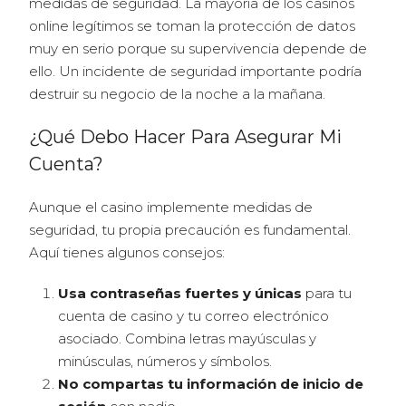
medidas de seguridad. La mayoría de los casinos
online legítimos se toman la protección de datos
muy en serio porque su supervivencia depende de
ello. Un incidente de seguridad importante podría
destruir su negocio de la noche a la mañana.
¿Qué Debo Hacer Para Asegurar Mi
Cuenta?
Aunque el casino implemente medidas de
seguridad, tu propia precaución es fundamental.
Aquí tienes algunos consejos:
Usa contraseñas fuertes y únicas
para tu
cuenta de casino y tu correo electrónico
asociado. Combina letras mayúsculas y
minúsculas, números y símbolos.
No compartas tu información de inicio de