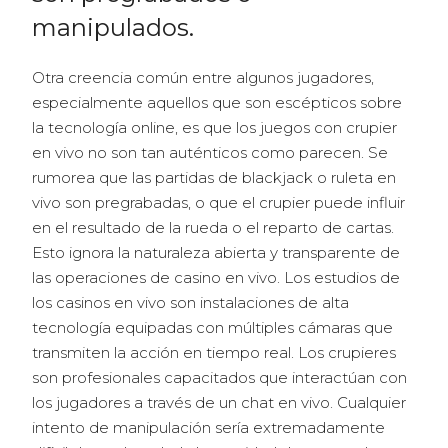
manipulados.
Otra creencia común entre algunos jugadores,
especialmente aquellos que son escépticos sobre
la tecnología online, es que los juegos con crupier
en vivo no son tan auténticos como parecen. Se
rumorea que las partidas de blackjack o ruleta en
vivo son pregrabadas, o que el crupier puede influir
en el resultado de la rueda o el reparto de cartas.
Esto ignora la naturaleza abierta y transparente de
las operaciones de casino en vivo. Los estudios de
los casinos en vivo son instalaciones de alta
tecnología equipadas con múltiples cámaras que
transmiten la acción en tiempo real. Los crupieres
son profesionales capacitados que interactúan con
los jugadores a través de un chat en vivo. Cualquier
intento de manipulación sería extremadamente