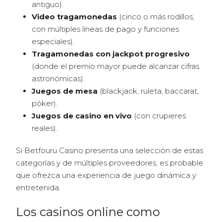
antiguo).
Video tragamonedas
(cinco o más rodillos,
con múltiples líneas de pago y funciones
especiales).
Tragamonedas con jackpot progresivo
(donde el premio mayor puede alcanzar cifras
astronómicas).
Juegos de mesa
(blackjack, ruleta, baccarat,
póker).
Juegos de casino en vivo
(con crupieres
reales).
Si Betfouru Casino presenta una selección de estas
categorías y de múltiples proveedores, es probable
que ofrezca una experiencia de juego dinámica y
entretenida.
Los casinos online como