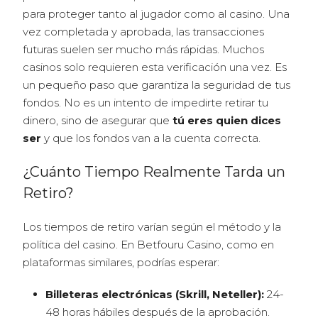
para proteger tanto al jugador como al casino. Una
vez completada y aprobada, las transacciones
futuras suelen ser mucho más rápidas. Muchos
casinos solo requieren esta verificación una vez. Es
un pequeño paso que garantiza la seguridad de tus
fondos. No es un intento de impedirte retirar tu
dinero, sino de asegurar que
tú eres quien dices
ser
y que los fondos van a la cuenta correcta.
¿Cuánto Tiempo Realmente Tarda un
Retiro?
Los tiempos de retiro varían según el método y la
política del casino. En Betfouru Casino, como en
plataformas similares, podrías esperar:
Billeteras electrónicas (Skrill, Neteller):
24-
48 horas hábiles después de la aprobación.