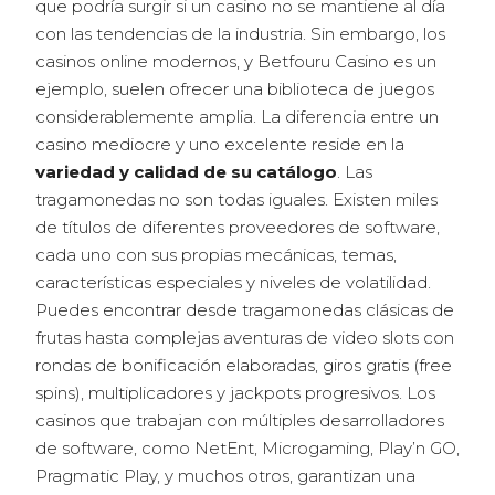
que podría surgir si un casino no se mantiene al día
con las tendencias de la industria. Sin embargo, los
casinos online modernos, y Betfouru Casino es un
ejemplo, suelen ofrecer una biblioteca de juegos
considerablemente amplia. La diferencia entre un
casino mediocre y uno excelente reside en la
variedad y calidad de su catálogo
. Las
tragamonedas no son todas iguales. Existen miles
de títulos de diferentes proveedores de software,
cada uno con sus propias mecánicas, temas,
características especiales y niveles de volatilidad.
Puedes encontrar desde tragamonedas clásicas de
frutas hasta complejas aventuras de video slots con
rondas de bonificación elaboradas, giros gratis (free
spins), multiplicadores y jackpots progresivos. Los
casinos que trabajan con múltiples desarrolladores
de software, como NetEnt, Microgaming, Play’n GO,
Pragmatic Play, y muchos otros, garantizan una