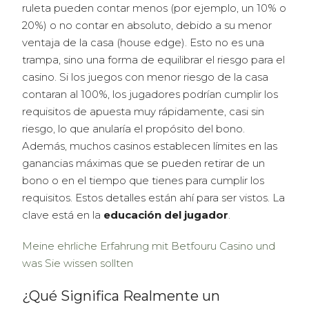
ruleta pueden contar menos (por ejemplo, un 10% o
20%) o no contar en absoluto, debido a su menor
ventaja de la casa (house edge). Esto no es una
trampa, sino una forma de equilibrar el riesgo para el
casino. Si los juegos con menor riesgo de la casa
contaran al 100%, los jugadores podrían cumplir los
requisitos de apuesta muy rápidamente, casi sin
riesgo, lo que anularía el propósito del bono.
Además, muchos casinos establecen límites en las
ganancias máximas que se pueden retirar de un
bono o en el tiempo que tienes para cumplir los
requisitos. Estos detalles están ahí para ser vistos. La
clave está en la
educación del jugador
.
Meine ehrliche Erfahrung mit Betfouru Casino und
was Sie wissen sollten
¿Qué Significa Realmente un