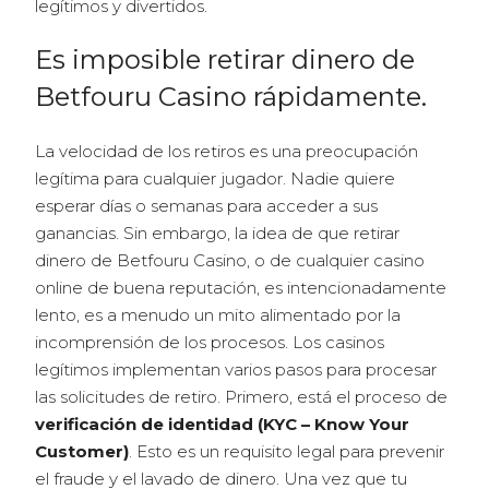
legítimos y divertidos.
Es imposible retirar dinero de
Betfouru Casino rápidamente.
La velocidad de los retiros es una preocupación
legítima para cualquier jugador. Nadie quiere
esperar días o semanas para acceder a sus
ganancias. Sin embargo, la idea de que retirar
dinero de Betfouru Casino, o de cualquier casino
online de buena reputación, es intencionadamente
lento, es a menudo un mito alimentado por la
incomprensión de los procesos. Los casinos
legítimos implementan varios pasos para procesar
las solicitudes de retiro. Primero, está el proceso de
verificación de identidad (KYC – Know Your
Customer)
. Esto es un requisito legal para prevenir
el fraude y el lavado de dinero. Una vez que tu