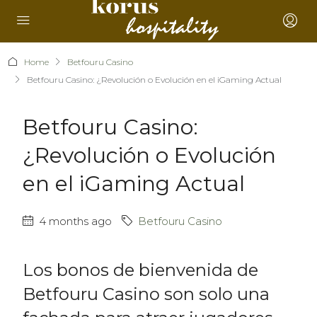
Home
Betfouru Casino
Betfouru Casino: ¿Revolución o Evolución en el iGaming Actual
Betfouru Casino:
¿Revolución o Evolución
en el iGaming Actual
4 months ago
Betfouru Casino
Los bonos de bienvenida de
Betfouru Casino son solo una