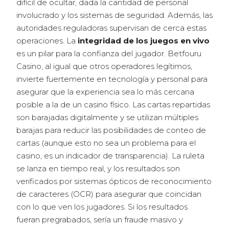
difícil de ocultar, dada la cantidad de personal
involucrado y los sistemas de seguridad. Además, las
autoridades reguladoras supervisan de cerca estas
operaciones. La
integridad de los juegos en vivo
es un pilar para la confianza del jugador. Betfouru
Casino, al igual que otros operadores legítimos,
invierte fuertemente en tecnología y personal para
asegurar que la experiencia sea lo más cercana
posible a la de un casino físico. Las cartas repartidas
son barajadas digitalmente y se utilizan múltiples
barajas para reducir las posibilidades de conteo de
cartas (aunque esto no sea un problema para el
casino, es un indicador de transparencia). La ruleta
se lanza en tiempo real, y los resultados son
verificados por sistemas ópticos de reconocimiento
de caracteres (OCR) para asegurar que coincidan
con lo que ven los jugadores. Si los resultados
fueran pregrabados, sería un fraude masivo y