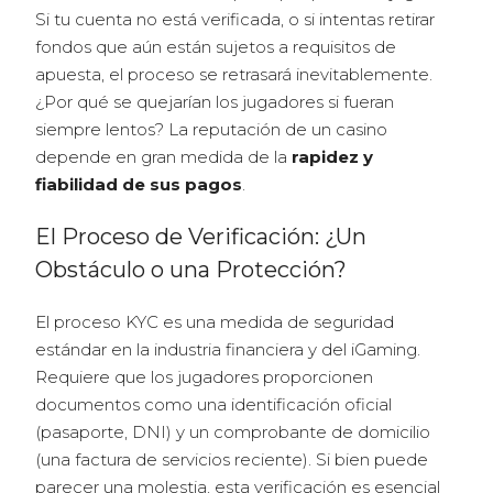
Si tu cuenta no está verificada, o si intentas retirar
fondos que aún están sujetos a requisitos de
apuesta, el proceso se retrasará inevitablemente.
¿Por qué se quejarían los jugadores si fueran
siempre lentos? La reputación de un casino
depende en gran medida de la
rapidez y
fiabilidad de sus pagos
.
El Proceso de Verificación: ¿Un
Obstáculo o una Protección?
El proceso KYC es una medida de seguridad
estándar en la industria financiera y del iGaming.
Requiere que los jugadores proporcionen
documentos como una identificación oficial
(pasaporte, DNI) y un comprobante de domicilio
(una factura de servicios reciente). Si bien puede
parecer una molestia, esta verificación es esencial