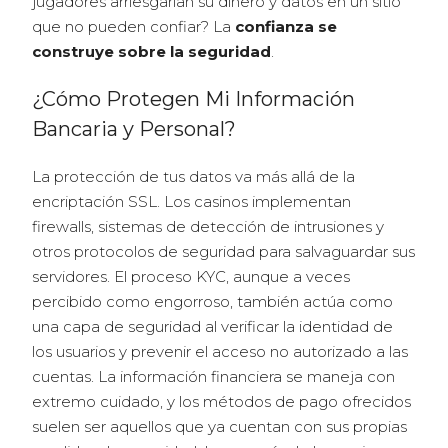
jugadores arriesgarían su dinero y datos en un sitio
que no pueden confiar? La
confianza se
construye sobre la seguridad
.
¿Cómo Protegen Mi Información
Bancaria y Personal?
La protección de tus datos va más allá de la
encriptación SSL. Los casinos implementan
firewalls, sistemas de detección de intrusiones y
otros protocolos de seguridad para salvaguardar sus
servidores. El proceso KYC, aunque a veces
percibido como engorroso, también actúa como
una capa de seguridad al verificar la identidad de
los usuarios y prevenir el acceso no autorizado a las
cuentas. La información financiera se maneja con
extremo cuidado, y los métodos de pago ofrecidos
suelen ser aquellos que ya cuentan con sus propias