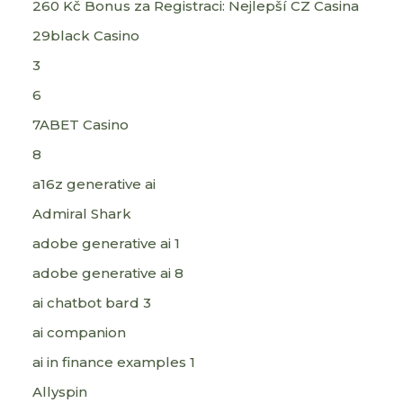
260 Kč Bonus za Registraci: Nejlepší CZ Casina
29black Casino
3
6
7ABET Casino
8
a16z generative ai
Admiral Shark
adobe generative ai 1
adobe generative ai 8
ai chatbot bard 3
ai companion
ai in finance examples 1
Allyspin