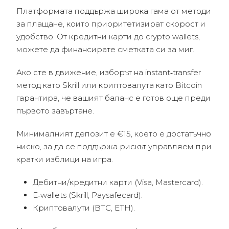
Платформата поддържа широка гама от методи
за плащане, които приоритетизират скорост и
удобство. От кредитни карти до crypto wallets,
можете да финансирате сметката си за миг.
Ако сте в движение, изборът на instant‑transfer
метод като Skrill или криптовалута като Bitcoin
гарантира, че вашият баланс е готов още преди
първото завъртане.
Минималният депозит е €15, което е достатъчно
ниско, за да се поддържа рискът управляем при
кратки изблици на игра.
Дебитни/кредитни карти (Visa, Mastercard).
E‑wallets (Skrill, Paysafecard).
Криптовалути (BTC, ETH).