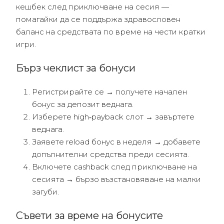
кешбек след приключване на сесия —
помагайки да се поддържа здравословен
баланс на средствата по време на чести кратки
игри.
Бърз чеклист за бонуси
Регистрирайте се → получете начален
бонус за депозит веднага.
Изберете high‑payback слот → завъртете
веднага.
Заявете reload бонус в неделя → добавете
допълнителни средства преди сесията.
Включете cashback след приключване на
сесията → бързо възстановяване на малки
загуби.
Съвети за време на бонусите