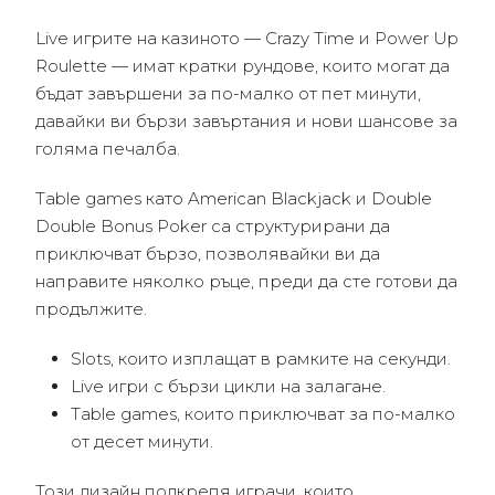
Live игрите на казиното — Crazy Time и Power Up
Roulette — имат кратки рундове, които могат да
бъдат завършени за по-малко от пет минути,
давайки ви бързи завъртания и нови шансове за
голяма печалба.
Table games като American Blackjack и Double
Double Bonus Poker са структурирани да
приключват бързо, позволявайки ви да
направите няколко ръце, преди да сте готови да
продължите.
Slots, които изплащат в рамките на секунди.
Live игри с бързи цикли на залагане.
Table games, които приключват за по-малко
от десет минути.
Този дизайн подкрепя играчи, които