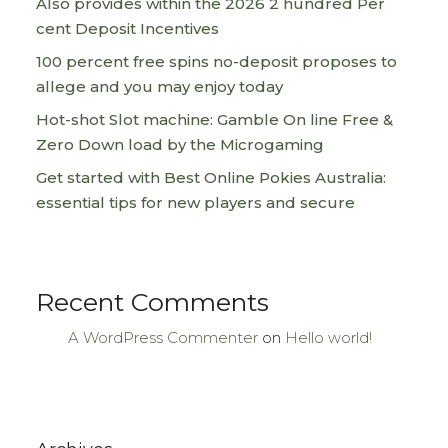
Also provides within the 2026 2 hundred Per
cent Deposit Incentives
100 percent free spins no-deposit proposes to
allege and you may enjoy today
Hot-shot Slot machine: Gamble On line Free &
Zero Down load by the Microgaming
Get started with Best Online Pokies Australia:
essential tips for new players and secure
Recent Comments
A WordPress Commenter
on
Hello world!