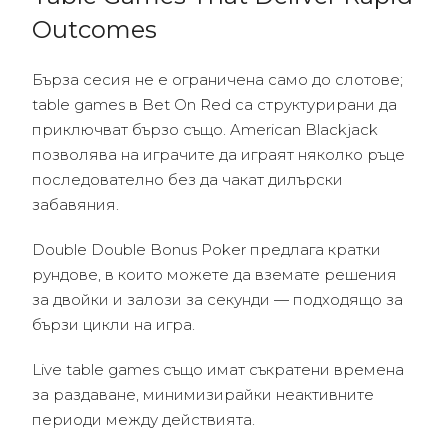
Outcomes
Бърза сесия не е ограничена само до слотове;
table games в Bet On Red са структурирани да
приключват бързо също. American Blackjack
позволява на играчите да играят няколко ръце
последователно без да чакат дилърски
забавяния.
Double Double Bonus Poker предлага кратки
рундове, в които можете да вземате решения
за двойки и залози за секунди — подходящо за
бързи цикли на игра.
Live table games също имат съкратени времена
за раздаване, минимизирайки неактивните
периоди между действията.