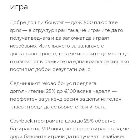
игра
Добре дошли бонусът — до €1500 плюс free
spins — е структуриран така, че играчите да го
получат веднага и да започнат да играят
незабавно. Изискването за залагане е
достатъчно просто, така че играчите да могат да
го изпълнят в рамките на една кратка сесия, ако
постигнат добри резултати рано.
Седмичният reload бонус предлага
допълнителни 25% до €100 всяка неделя —
перфектен за уикенд сесия за допълнителен
тласък преди да се върнете към играта.
Cashback програмата дава до 25% обратно,
базирано на VIP ниво, но е проектирана така, че
дори базовите играчи да получават незабавен