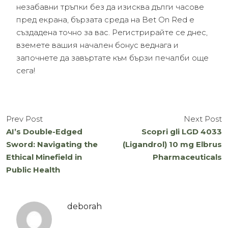
незабавни тръпки без да изисква дълги часове
пред екрана, бързата среда на Bet On Red е
създадена точно за вас. Регистрирайте се днес,
вземете вашия начален бонус веднага и
започнете да завъртате към бързи печалби още
сега!
Prev Post
Next Post
AI’s Double-Edged
Scopri gli LGD 4033
Sword: Navigating the
(Ligandrol) 10 mg Elbrus
Ethical Minefield in
Pharmaceuticals
Public Health
deborah