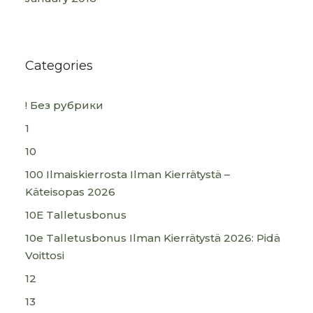
Categories
! Без рубрики
1
10
100 Ilmaiskierrosta Ilman Kierrätystä –
Käteisopas 2026
10E Talletusbonus
10e Talletusbonus Ilman Kierrätystä 2026: Pidä
Voittosi
12
13