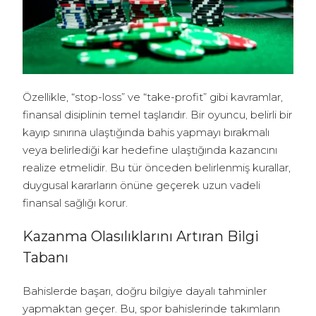
Özellikle, “stop-loss” ve “take-profit” gibi kavramlar,
finansal disiplinin temel taşlarıdır. Bir oyuncu, belirli bir
kayıp sınırına ulaştığında bahis yapmayı bırakmalı
veya belirlediği kar hedefine ulaştığında kazancını
realize etmelidir. Bu tür önceden belirlenmiş kurallar,
duygusal kararların önüne geçerek uzun vadeli
finansal sağlığı korur.
Kazanma Olasılıklarını Artıran Bilgi
Tabanı
Bahislerde başarı, doğru bilgiye dayalı tahminler
yapmaktan geçer. Bu, spor bahislerinde takımların