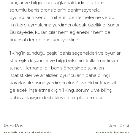
araçlar ve bilgiler de sağlamaktadır. Platform,
sorumlu bahis prensiplerini benimseyerek,
oyuncuların kendi limitlerini belirlemelerine ve bu
limitlere uymalarına yardımcı olacak özellikler sunar.
Bu sayede, kullanıcılar hem eğlenebilir hem de
finansal dengelerini koruyabilirler.
1King’in sunduğu çeşitli bahis seçenekleri ve oyunlar,
stratejik düşünme ve bilgi birikimini kullanma fırsatı
sunar. Herhangi bir bahis öncesinde sunulan
istatistikler ve analizler, oyuncuların daha bilinçli
kararlar almasına yardımcı olur. Güvenli bir finansal
gelecek inşa etmek için 1King, sorumlu ve bilinçli
bahis anlayışını destekleyen bir platformdur.
Prev Post
Next Post