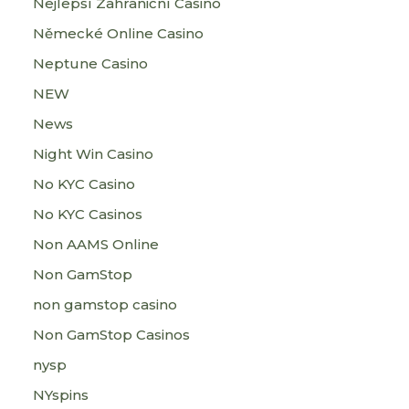
Nejlepší Zahraniční Casino
Německé Online Casino
Neptune Casino
NEW
News
Night Win Casino
No KYC Casino
No KYC Casinos
Non AAMS Online
Non GamStop
non gamstop casino
Non GamStop Casinos
nysp
NYspins