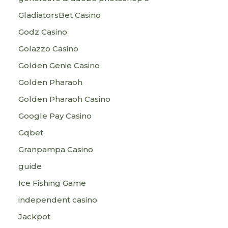
GladiatorsBet Casino
Godz Casino
Golazzo Casino
Golden Genie Casino
Golden Pharaoh
Golden Pharaoh Casino
Google Pay Casino
Gqbet
Granpampa Casino
guide
Ice Fishing Game
independent casino
Jackpot