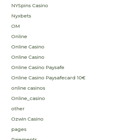
NYSpins Casino
Nyxbets
OM
Online
Online Casino
Online Casino
Online Casino Paysafe
Online Casino Paysafecard 10€
online casinos
Online_casino
other
Ozwin Casino
pages
Paiements