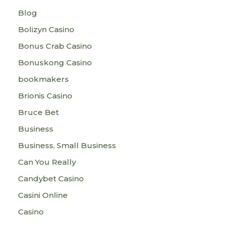
Blog
Bolizyn Casino
Bonus Crab Casino
Bonuskong Casino
bookmakers
Brionis Casino
Bruce Bet
Business
Business, Small Business
Can You Really
Candybet Casino
Casini Online
Casino