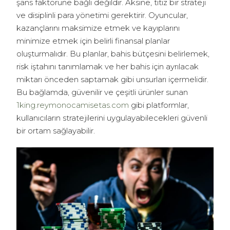
şans faktörüne bağlı değildir. Aksine, titiz bir strateji
ve disiplinli para yönetimi gerektirir. Oyuncular,
kazançlarını maksimize etmek ve kayıplarını
minimize etmek için belirli finansal planlar
oluşturmalıdır. Bu planlar, bahis bütçesini belirlemek,
risk iştahını tanımlamak ve her bahis için ayrılacak
miktarı önceden saptamak gibi unsurları içermelidir.
Bu bağlamda, güvenilir ve çeşitli ürünler sunan
1king.reymonocamisetas.com
gibi platformlar,
kullanıcıların stratejilerini uygulayabilecekleri güvenli
bir ortam sağlayabilir.