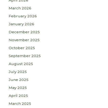
April 2026
March 2026
February 2026
January 2026
December 2025
November 2025
October 2025
September 2025
August 2025
July 2025
June 2025
May 2025
April 2025
March 2025