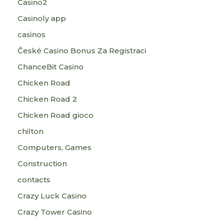
Casino2
Casinoly app
casinos
České Casino Bonus Za Registraci
ChanceBit Casino
Chicken Road
Chicken Road 2
Chicken Road gioco
chilton
Computers, Games
Construction
contacts
Crazy Luck Casino
Crazy Tower Сasino