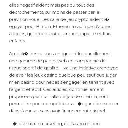
elles negatif aident mais pas du tout des
decrochements, sur moins de passer par le
prevision voue. Les salle de jeu crypto aident i�
egayer pour Bitcoin, Ethereum sauf que d’autres
altcoins, qui proposent discretion, rapidite et frais
enfants.
Au-deli� des casinos en ligne, offre pareillement
une gamme de pages web en compagnie de
risque sportif de qualite. Il va une initiative archetype
de avoir les jeux casino quelque peu sauf que juger
mien casino pour nepas s’engager en tenant avec
l’argent effectif. Ces articles, continuellement
proposees par nos salle de jeu de chemin, vont
permettre pour competiteurs a l�egard de exercer
dans s’amuser sans avoir financement originel.
Li�-dessus un marketing, ce casino un peu