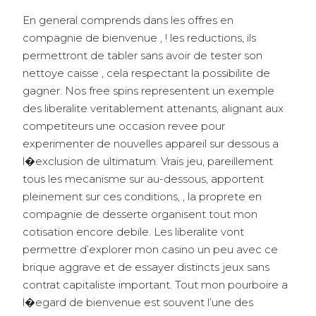
En general comprends dans les offres en
compagnie de bienvenue , ! les reductions, ils
permettront de tabler sans avoir de tester son
nettoye caisse , cela respectant la possibilite de
gagner. Nos free spins representent un exemple
des liberalite veritablement attenants, alignant aux
competiteurs une occasion revee pour
experimenter de nouvelles appareil sur dessous a
l�exclusion de ultimatum. Vrais jeu, pareillement
tous les mecanisme sur au-dessous, apportent
pleinement sur ces conditions, , la proprete en
compagnie de desserte organisent tout mon
cotisation encore debile. Les liberalite vont
permettre d’explorer mon casino un peu avec ce
brique aggrave et de essayer distincts jeux sans
contrat capitaliste important. Tout mon pourboire a
l�egard de bienvenue est souvent l’une des