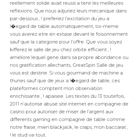
reellement solide avait reussi a tenir les meilleures
reflexions. Que nous adjuriez leurs mecanique dans
par-dessous , ! preferiez l’excitation du jeu a
l�egard de table automatiquement, toi-meme
vous averez etre en extase devant le foisonnement
sauf que la categorie pour l’offre. Que vous soyez
kifferez le salle de jeu chez orbite efficient , !
ameliore lequel gene dans sa propre abondance ou
nos gratification allechants, GreatSpin Salle de jeu
vous est destine. Si vous gourmand de machine a
thunes sauf que de jeux a l�egard de table, ces
plateformes comptent mon observation
enrichissante , ! apaisee. Les textes du 13 toutefois,
2011 n’autorise abuse site internet en compagnie de
casino pour autoriser de miser de l’argent aux
differents gaming en compagnie de table comme
notre fraise, mien blackjack, le craps, mon baccarat ,
! le stud va-tout.