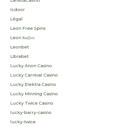
LanistaCasino
lcdoor
Légal
Leon Free Spins
Leon Καζίνο
Leonbet
Librabet
Lucky Anon Casino
Lucky Carnival Casino
Lucky Elektra Casino
Lucky Minning Casino
Lucky Twice Casino
lucky-barry-casino
lucky-twice