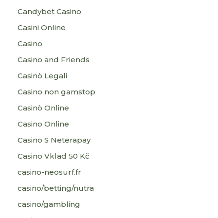
Candybet Casino
Casini Online
Casino
Casino and Friends
Casinò Legali
Casino non gamstop
Casinò Online
Casino Online
Casino S Neterapay
Casino Vklad 50 Kč
casino-neosurf.fr
casino/betting/nutra
casino/gambling