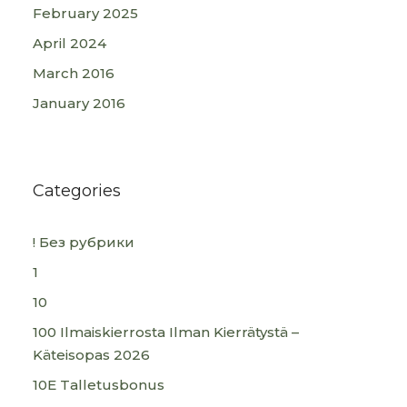
February 2025
April 2024
March 2016
January 2016
Categories
! Без рубрики
1
10
100 Ilmaiskierrosta Ilman Kierrätystä –
Käteisopas 2026
10E Talletusbonus