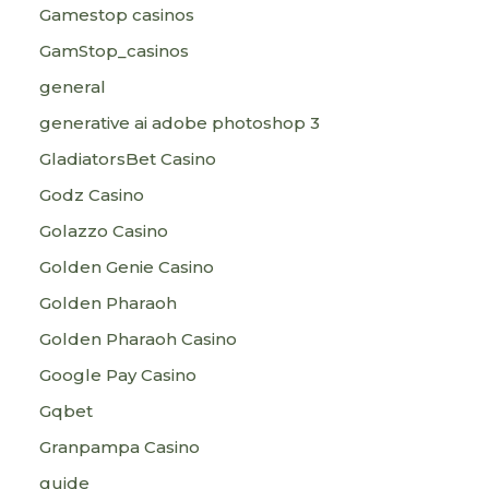
Gamestop casinos
GamStop_casinos
general
generative ai adobe photoshop 3
GladiatorsBet Casino
Godz Casino
Golazzo Casino
Golden Genie Casino
Golden Pharaoh
Golden Pharaoh Casino
Google Pay Casino
Gqbet
Granpampa Casino
guide