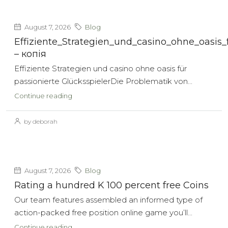
August 7, 2026
Blog
Effiziente_Strategien_und_casino_ohne_oasis_f
– копія
Effiziente Strategien und casino ohne oasis für
passionierte GlücksspielerDie Problematik von...
Continue reading
by deborah
August 7, 2026
Blog
Rating a hundred K 100 percent free Coins
Our team features assembled an informed type of
action-packed free position online game you’ll...
Continue reading