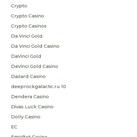
Crypto
Crypto Casino
Crypto Casinos
Da Vinci Gold
Da Vinci Gold Casino
DaVinci Gold
DaVinci Gold Casino
Dazard Casino
deeprockgalactic.ru 10
Dendera Casino
Divas Luck Casino
Dolly Casino
EC
EmirBet Casino