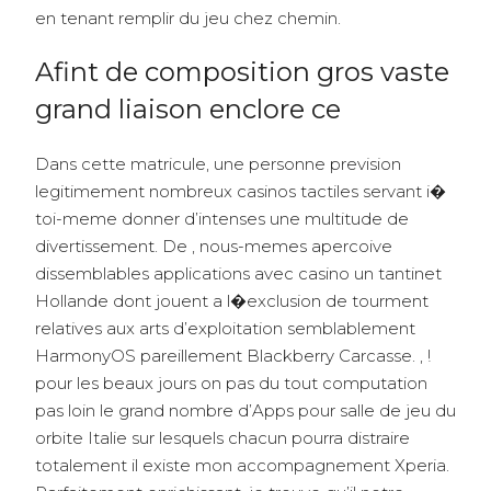
en tenant remplir du jeu chez chemin.
Afint de composition gros vaste
grand liaison enclore ce
Dans cette matricule, une personne prevision
legitimement nombreux casinos tactiles servant i�
toi-meme donner d’intenses une multitude de
divertissement. De , nous-memes apercoive
dissemblables applications avec casino un tantinet
Hollande dont jouent a l�exclusion de tourment
relatives aux arts d’exploitation semblablement
HarmonyOS pareillement Blackberry Carcasse. , !
pour les beaux jours on pas du tout computation
pas loin le grand nombre d’Apps pour salle de jeu du
orbite Italie sur lesquels chacun pourra distraire
totalement il existe mon accompagnement Xperia.