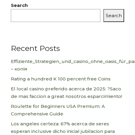
Search
Search
Recent Posts
Effiziente_Strategien_und_casino_ohne_oasis_für_pa
– копія
Rating a hundred K 100 percent free Coins
El local casino preferido acerca de 2025: ?Saco
de mas faccion a great nosotros esparcimiento!
Roulette for Beginners USA Premium: A
Comprehensive Guide
Los angeles certeza: 67% acerca de seres
esperan inclusive dicho inicial jubilacion para