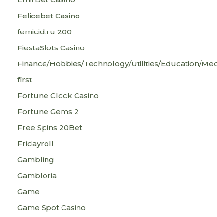
Felicebet Casino
femicid.ru 200
FiestaSlots Casino
Finance/Hobbies/Technology/Utilities/Education/Med
first
Fortune Clock Casino
Fortune Gems 2
Free Spins 20Bet
Fridayroll
Gambling
Gambloria
Game
Game Spot Casino