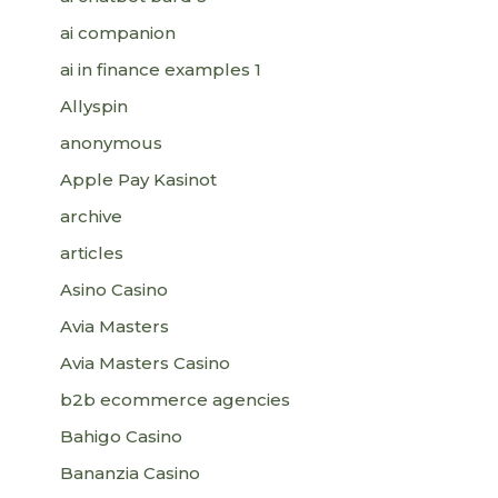
ai companion
ai in finance examples 1
Allyspin
anonymous
Apple Pay Kasinot
archive
articles
Asino Casino
Avia Masters
Avia Masters Casino
b2b ecommerce agencies
Bahigo Casino
Bananzia Casino