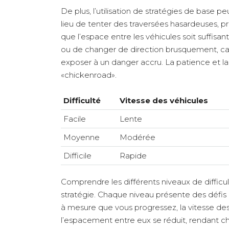
De plus, l’utilisation de stratégies de base
lieu de tenter des traversées hasardeuses, p
que l’espace entre les véhicules soit suffisa
ou de changer de direction brusquement, car
exposer à un danger accru. La patience et la 
«chickenroad».
Difficulté
Vitesse des véhicules
Facile
Lente
Moyenne
Modérée
Difficile
Rapide
Comprendre les différents niveaux de difficu
stratégie. Chaque niveau présente des défis 
à mesure que vous progressez, la vitesse de
l’espacement entre eux se réduit, rendant c