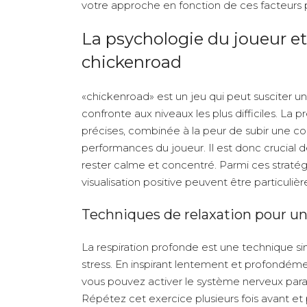
votre approche en fonction de ces facteurs
La psychologie du joueur et
chickenroad
«chickenroad» est un jeu qui peut susciter un 
confronte aux niveaux les plus difficiles. La 
précises, combinée à la peur de subir une coll
performances du joueur. Il est donc crucial 
rester calme et concentré. Parmi ces stratégie
visualisation positive peuvent être particuliè
Techniques de relaxation pour un
La respiration profonde est une technique sim
stress. En inspirant lentement et profondéme
vous pouvez activer le système nerveux paras
Répétez cet exercice plusieurs fois avant et