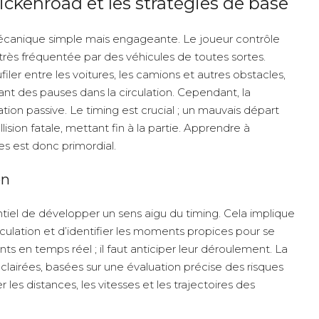
ckenroad et les stratégies de base
écanique simple mais engageante. Le joueur contrôle
rès fréquentée par des véhicules de toutes sortes.
iler entre les voitures, les camions et autres obstacles,
itant des pauses dans la circulation. Cependant, la
tion passive. Le timing est crucial ; un mauvais départ
lision fatale, mettant fin à la partie. Apprendre à
les est donc primordial.
on
ntiel de développer un sens aigu du timing. Cela implique
ulation et d’identifier les moments propices pour se
nts en temps réel ; il faut anticiper leur déroulement. La
clairées, basées sur une évaluation précise des risques
 les distances, les vitesses et les trajectoires des