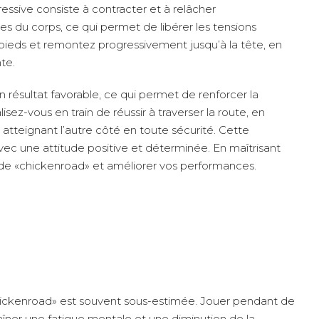
essive consiste à contracter et à relâcher
s du corps, ce qui permet de libérer les tensions
ieds et remontez progressivement jusqu’à la tête, en
te.
un résultat favorable, ce qui permet de renforcer la
lisez-vous en train de réussir à traverser la route, en
 atteignant l’autre côté en toute sécurité. Cette
vec une attitude positive et déterminée. En maîtrisant
s de «chickenroad» et améliorer vos performances.
hickenroad» est souvent sous-estimée. Jouer pendant de
aîner une fatigue mentale et une diminution de la