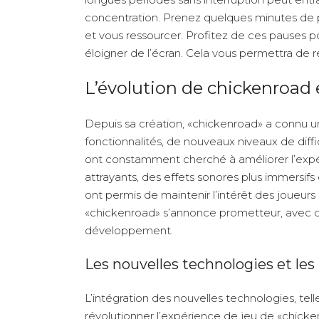
concentration. Prenez quelques minutes de p
et vous ressourcer. Profitez de ces pauses p
éloigner de l’écran. Cela vous permettra de re
L’évolution de chickenroad e
Depuis sa création, «chickenroad» a connu un
fonctionnalités, de nouveaux niveaux de dif
ont constamment cherché à améliorer l’expér
attrayants, des effets sonores plus immersifs e
ont permis de maintenir l’intérêt des joueurs
«chickenroad» s’annonce prometteur, avec 
développement.
Les nouvelles technologies et les p
L’intégration des nouvelles technologies, telle
révolutionner l’expérience de jeu de «chic