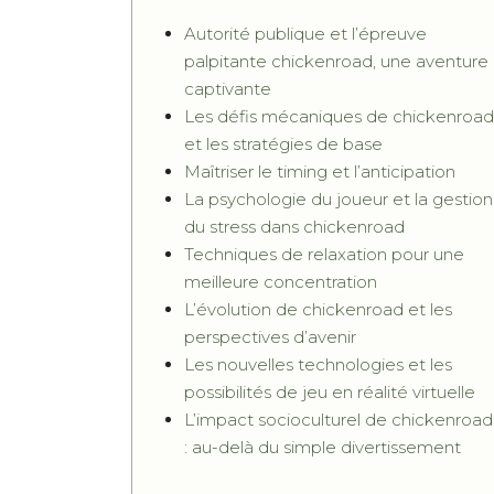
Autorité publique et l’épreuve
palpitante chickenroad, une aventure
captivante
Les défis mécaniques de chickenroad
et les stratégies de base
Maîtriser le timing et l’anticipation
La psychologie du joueur et la gestion
du stress dans chickenroad
Techniques de relaxation pour une
meilleure concentration
L’évolution de chickenroad et les
perspectives d’avenir
Les nouvelles technologies et les
possibilités de jeu en réalité virtuelle
L’impact socioculturel de chickenroad
: au-delà du simple divertissement