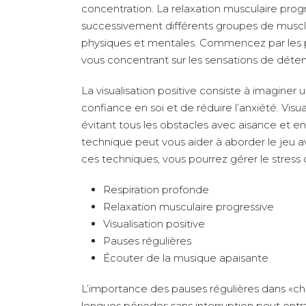
concentration. La relaxation musculaire progr
successivement différents groupes de muscle
physiques et mentales. Commencez par les p
vous concentrant sur les sensations de déten
La visualisation positive consiste à imaginer 
confiance en soi et de réduire l’anxiété. Visua
évitant tous les obstacles avec aisance et en
technique peut vous aider à aborder le jeu a
ces techniques, vous pourrez gérer le stres
Respiration profonde
Relaxation musculaire progressive
Visualisation positive
Pauses régulières
Écouter de la musique apaisante
L’importance des pauses régulières dans «c
longues périodes sans interruption peut entr