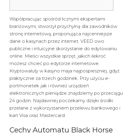
Współpracując spośród licznymi ekspertami
branżowymi, stworzył przychylną dla zawodników
stronę internetową, proponująca najcenniejsze
dane o kasynach przez internet. VEED owo
publiczne i intuicyjne skorzystanie do edytowaniu
online. Mieści wszystkie sprzęt, jakich ilekroć
możesz chcieć po edytorze internetowe.
Kryptowaluty w kasyno maja najpospieszniej, gdyż
praktycznie za trzech godzinek.
Przy użyciu e-
portmonetek jak i również urządzeń
elektronicznych pieniądze znajdziemy po przeciągu
24 godzin. Najdawniej poczekamy dzięki środki
przelane z wykorzystaniem przelewu bankowego i
kart Visa oraz Mastercard.
Cechy Automatu Black Horse