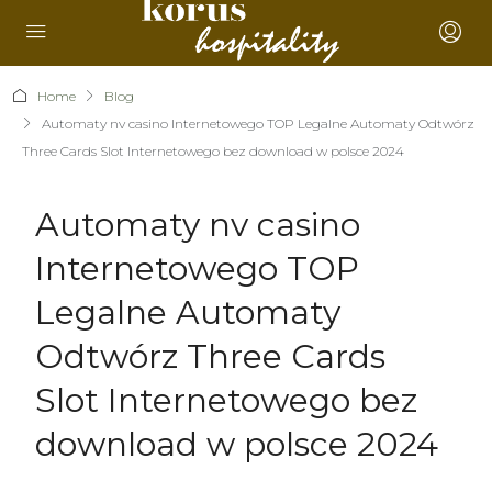
Home
Blog
Automaty nv casino Internetowego TOP Legalne Automaty Odtwórz
Three Cards Slot Internetowego bez download w polsce 2024
Automaty nv casino
Internetowego TOP
Legalne Automaty
Odtwórz Three Cards
Slot Internetowego bez
download w polsce 2024