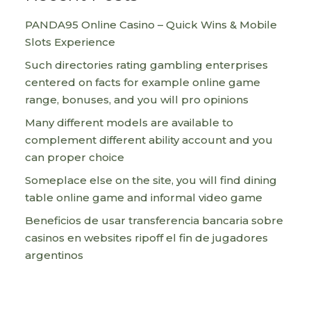
PANDA95 Online Casino – Quick Wins & Mobile
Slots Experience
Such directories rating gambling enterprises
centered on facts for example online game
range, bonuses, and you will pro opinions
Many different models are available to
complement different ability account and you
can proper choice
Someplace else on the site, you will find dining
table online game and informal video game
Beneficios de usar transferencia bancaria sobre
casinos en websites ripoff el fin de jugadores
argentinos