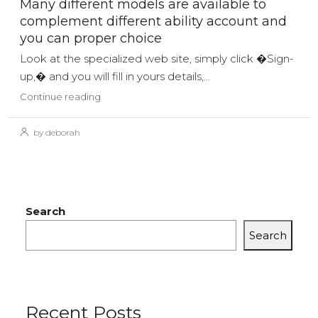
Many different models are available to
complement different ability account and
you can proper choice
Look at the specialized web site, simply click �Sign-
up,� and you will fill in yours details,...
Continue reading
by deborah
Search
Search
Recent Posts