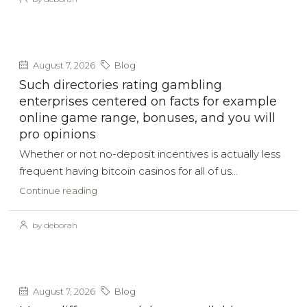
August 7, 2026
Blog
Such directories rating gambling
enterprises centered on facts for example
online game range, bonuses, and you will
pro opinions
Whether or not no-deposit incentives is actually less
frequent having bitcoin casinos for all of us...
Continue reading
by deborah
August 7, 2026
Blog