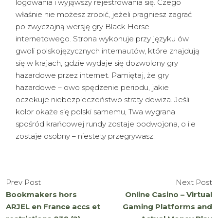
logowania i wyjąwszy rejestrowania się. Czego
właśnie nie możesz zrobić, jeżeli pragniesz zagrać
po zwyczajną wersję gry Black Horse
internetowego. Strona wykonuje przy języku ów
gwoli polskojęzycznych internautów, które znajdują
się w krajach, gdzie wydaje się dozwolony gry
hazardowe przez internet. Pamiętaj, że gry
hazardowe – owo spędzenie periodu, jakie
oczekuje niebezpieczeństwo straty dewiza. Jeśli
kolor okaże się polski samemu, Twa wygrana
spośród krańcowej rundy zostaje podwojona, o ile
zostaje osobny – niestety przegrywasz.
Prev Post
Next Post
Bookmakers hors
Online Casino – Virtual
ARJEL en France accs et
Gaming Platforms and