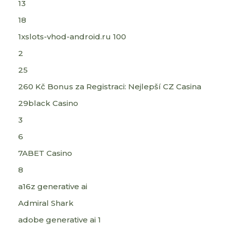
13
18
1xslots-vhod-android.ru 100
2
25
260 Kč Bonus za Registraci: Nejlepší CZ Casina
29black Casino
3
6
7ABET Casino
8
a16z generative ai
Admiral Shark
adobe generative ai 1