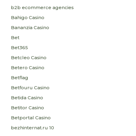
b2b ecommerce agencies
Bahigo Casino
Bananzia Casino
Bet
Bet365
Betcleo Casino
Betero Casino
Betflag
Betfouru Casino
Betida Casino
Betitor Casino
Betportal Casino
bezhinternat.ru 10