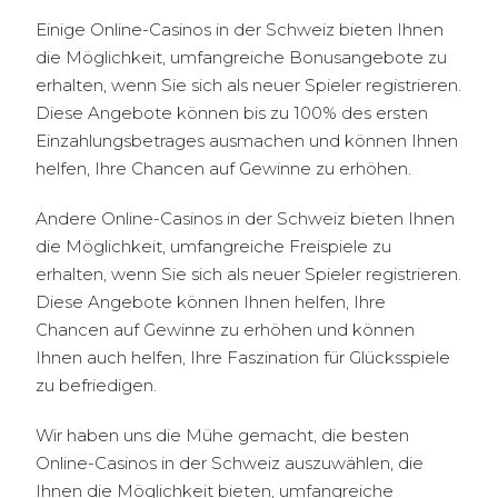
Einige Online-Casinos in der Schweiz bieten Ihnen
die Möglichkeit, umfangreiche Bonusangebote zu
erhalten, wenn Sie sich als neuer Spieler registrieren.
Diese Angebote können bis zu 100% des ersten
Einzahlungsbetrages ausmachen und können Ihnen
helfen, Ihre Chancen auf Gewinne zu erhöhen.
Andere Online-Casinos in der Schweiz bieten Ihnen
die Möglichkeit, umfangreiche Freispiele zu
erhalten, wenn Sie sich als neuer Spieler registrieren.
Diese Angebote können Ihnen helfen, Ihre
Chancen auf Gewinne zu erhöhen und können
Ihnen auch helfen, Ihre Faszination für Glücksspiele
zu befriedigen.
Wir haben uns die Mühe gemacht, die besten
Online-Casinos in der Schweiz auszuwählen, die
Ihnen die Möglichkeit bieten, umfangreiche