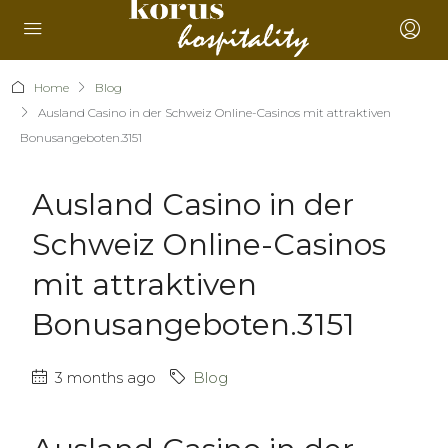
Home
Blog
Ausland Casino in der Schweiz Online-Casinos mit attraktiven
Bonusangeboten.3151
Ausland Casino in der
Schweiz Online-Casinos
mit attraktiven
Bonusangeboten.3151
3 months ago
Blog