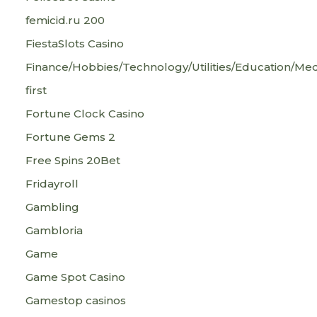
femicid.ru 200
FiestaSlots Casino
Finance/Hobbies/Technology/Utilities/Education/Med
first
Fortune Clock Casino
Fortune Gems 2
Free Spins 20Bet
Fridayroll
Gambling
Gambloria
Game
Game Spot Casino
Gamestop casinos