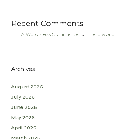
Recent Comments
A WordPress Commenter
on
Hello world!
Archives
August 2026
July 2026
June 2026
May 2026
April 2026
March 2026