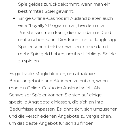
Spielgeldes zurückbekommt, wenn man ein
bestimmtes Spiel gewinnt.
Einige Online-Casinos im Ausland bieten auch
eine “Loyalty”-Programm an, bei dem man
Punkte sammeln kann, die man dann in Geld
umtauschen kann. Dies kann sich für langfristige
Spieler sehr attraktiv erweisen, da sie damit
mehr Spielgeld haben, um ihre Lieblings-Spiele
zu spielen.
Es gibt viele Möglichkeiten, um attraktive
Bonusangebote und Aktionen zu nutzen, wenn
man ein Online-Casino im Ausland spielt. Als
Schweizer Spieler können Sie sich auf einige
spezielle Angebote einlassen, die sich an Ihre
Bedürfnisse anpassen. Es lohnt sich, sich umzusehen
und die verschiedenen Angebote zu vergleichen,
um das beste Angebot für sich zu finden.