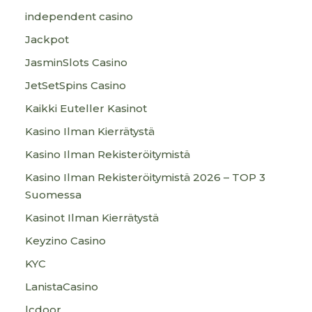
independent casino
Jackpot
JasminSlots Casino
JetSetSpins Casino
Kaikki Euteller Kasinot
Kasino Ilman Kierrätystä
Kasino Ilman Rekisteröitymistä
Kasino Ilman Rekisteröitymistä 2026 – TOP 3
Suomessa
Kasinot Ilman Kierrätystä
Keyzino Casino
KYC
LanistaCasino
lcdoor