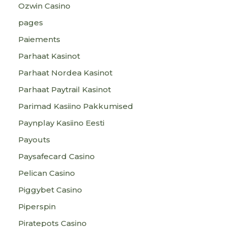
Ozwin Casino
pages
Paiements
Parhaat Kasinot
Parhaat Nordea Kasinot
Parhaat Paytrail Kasinot
Parimad Kasiino Pakkumised
Paynplay Kasiino Eesti
Payouts
Paysafecard Casino
Pelican Casino
Piggybet Casino
Piperspin
Piratepots Casino