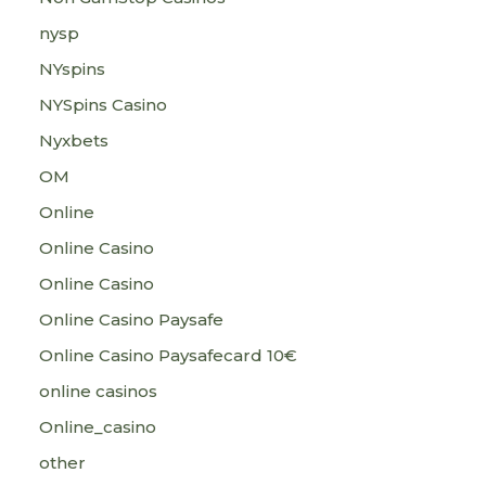
nysp
NYspins
NYSpins Casino
Nyxbets
OM
Online
Online Casino
Online Casino
Online Casino Paysafe
Online Casino Paysafecard 10€
online casinos
Online_casino
other