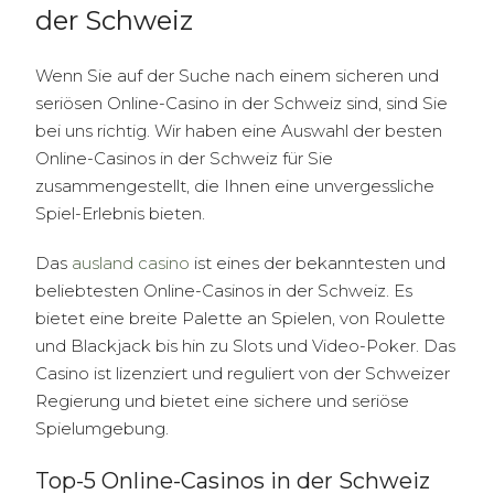
der Schweiz
Wenn Sie auf der Suche nach einem sicheren und
seriösen Online-Casino in der Schweiz sind, sind Sie
bei uns richtig. Wir haben eine Auswahl der besten
Online-Casinos in der Schweiz für Sie
zusammengestellt, die Ihnen eine unvergessliche
Spiel-Erlebnis bieten.
Das
ausland casino
ist eines der bekanntesten und
beliebtesten Online-Casinos in der Schweiz. Es
bietet eine breite Palette an Spielen, von Roulette
und Blackjack bis hin zu Slots und Video-Poker. Das
Casino ist lizenziert und reguliert von der Schweizer
Regierung und bietet eine sichere und seriöse
Spielumgebung.
Top-5 Online-Casinos in der Schweiz