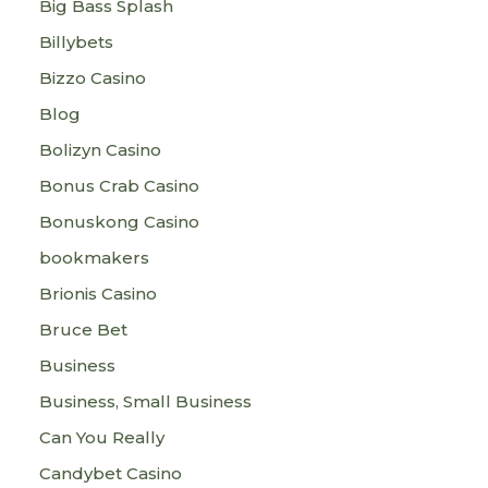
Big Bass Splash
Billybets
Bizzo Casino
Blog
Bolizyn Casino
Bonus Crab Casino
Bonuskong Casino
bookmakers
Brionis Casino
Bruce Bet
Business
Business, Small Business
Can You Really
Candybet Casino