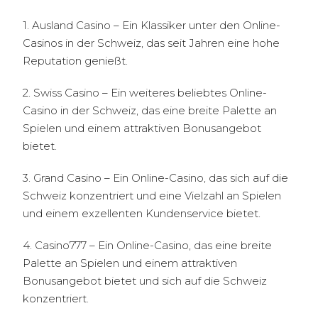
1. Ausland Casino – Ein Klassiker unter den Online-
Casinos in der Schweiz, das seit Jahren eine hohe
Reputation genießt.
2. Swiss Casino – Ein weiteres beliebtes Online-
Casino in der Schweiz, das eine breite Palette an
Spielen und einem attraktiven Bonusangebot
bietet.
3. Grand Casino – Ein Online-Casino, das sich auf die
Schweiz konzentriert und eine Vielzahl an Spielen
und einem exzellenten Kundenservice bietet.
4. Casino777 – Ein Online-Casino, das eine breite
Palette an Spielen und einem attraktiven
Bonusangebot bietet und sich auf die Schweiz
konzentriert.