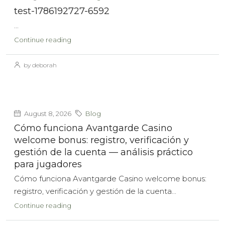
test-1786192727-6592
...
Continue reading
by deborah
August 8, 2026
Blog
Cómo funciona Avantgarde Casino
welcome bonus: registro, verificación y
gestión de la cuenta — análisis práctico
para jugadores
Cómo funciona Avantgarde Casino welcome bonus:
registro, verificación y gestión de la cuenta...
Continue reading