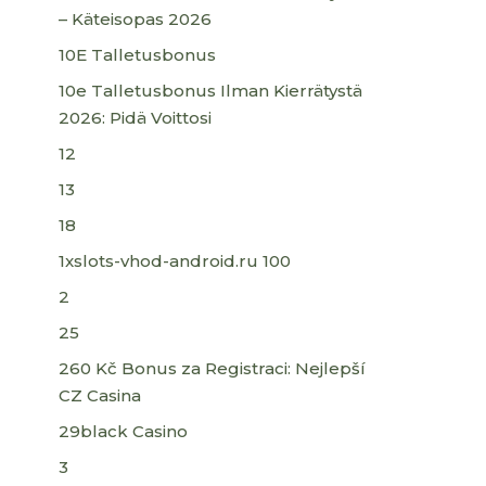
– Käteisopas 2026
10E Talletusbonus
10e Talletusbonus Ilman Kierrätystä
2026: Pidä Voittosi
12
13
18
1xslots-vhod-android.ru 100
2
25
260 Kč Bonus za Registraci: Nejlepší
CZ Casina
29black Casino
3