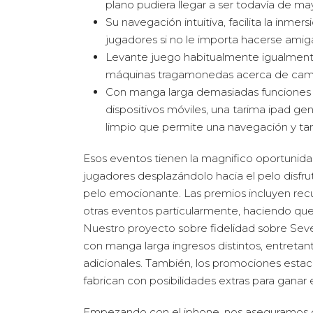
plano pudiera llegar a ser todavía de may
Su navegación intuitiva, facilita la inmer
jugadores si no le importa hacerse amig
Levante juego habitualmente igualmente
máquinas tragamonedas acerca de camino
Con manga larga demasiadas funciones 
dispositivos móviles, una tarima ipad g
limpio que permite una navegación y ta
Esos eventos tienen la magnifico oportunid
jugadores desplazándolo hacia el pelo disfru
pelo emocionante. Las premios incluyen rec
otras eventos particularmente, haciendo que 
Nuestro proyecto sobre fidelidad sobre Se
con manga larga ingresos distintos, entretant
adicionales. También, los promociones estaci
fabrican con posibilidades extras para gana
Empezando con el iphone, nos aseguramos que