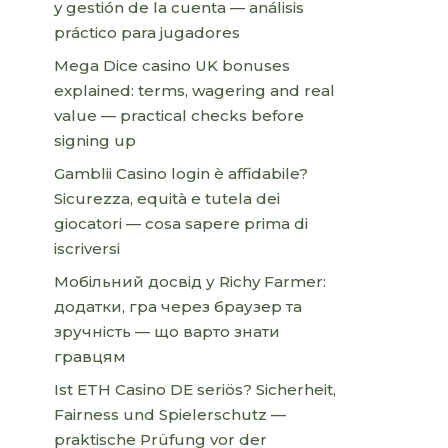
y gestión de la cuenta — análisis
práctico para jugadores
Mega Dice casino UK bonuses
explained: terms, wagering and real
value — practical checks before
signing up
Gamblii Casino login è affidabile?
Sicurezza, equità e tutela dei
giocatori — cosa sapere prima di
iscriversi
Мобільний досвід у Richy Farmer:
додатки, гра через браузер та
зручність — що варто знати
гравцям
Ist ETH Casino DE seriös? Sicherheit,
Fairness und Spielerschutz —
praktische Prüfung vor der