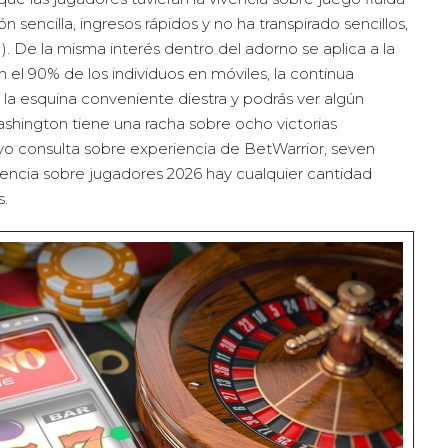
 sencilla, ingresos rápidos y no ha transpirado sencillos,
). De la misma interés dentro del adorno se aplica a la
 el 90% de los individuos en móviles, la continua
 la esquina conveniente diestra y podrás ver algún
shington tiene una racha sobre ocho victorias
 yo consulta sobre experiencia de BetWarrior, seven
riencia sobre jugadores 2026 hay cualquier cantidad
s.