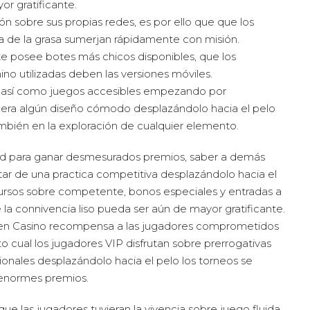
or gratificante.
sión sobre sus propias redes, es por ello que que los
a de la grasa sumerjan rápidamente con misión.
 posee botes más chicos disponibles, que los
 utilizadas deben las versiones móviles.
así­ como juegos accesibles empezando por
enera algún diseño cómodo desplazándolo hacia el pelo
mbién en la exploración de cualquier elemento.
ad para ganar desmesurados premios, saber a demás
tar de una practica competitiva desplazándolo hacia el
ursos sobre competente, bonos especiales y entradas a
la connivencia liso pueda ser aún de mayor gratificante.
ven Casino recompensa a las jugadores comprometidos
o cual los jugadores VIP disfrutan sobre prerrogativas
onales desplazándolo hacia el pelo los torneos se
r enormes premios.
 las jugadores tuvieran la vivencia sobre juego fluida