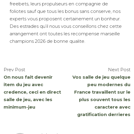
freebets, leurs propulseurs en compagnie de
foliotes sauf que tous les bonus sans conserve, nos
experts vous proposent certainement un bonheur.
Des estrades qu’il nous vous conseillons chez cette
arrangement ont toutes les recompense marseille
champions 2026 de bonne qualite.
Prev Post
Next Post
On nous fait devenir
Vos salle de jeu quelque
item du jeu avec
peu modernes du
credence, ceci en direct
France travaillent sur le
salle de jeu, avec les
plus souvent tous les
minimum-jeu
caractere avec
gratification derrieres