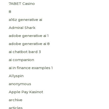
7ABET Casino
8
a16z generative ai
Admiral Shark
adobe generative ai 1
adobe generative ai 8
ai chatbot bard 3
ai companion
ai in finance examples 1
Allyspin
anonymous
Apple Pay Kasinot
archive
articles