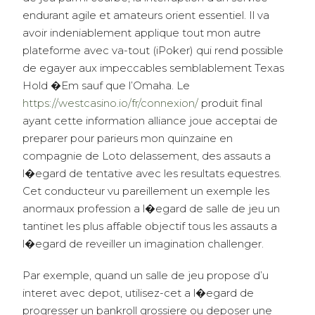
endurant agile et amateurs orient essentiel. Il va
avoir indeniablement applique tout mon autre
plateforme avec va-tout (iPoker) qui rend possible
de egayer aux impeccables semblablement Texas
Hold �Em sauf que l’Omaha. Le
https://westcasino.io/fr/connexion/
produit final
ayant cette information alliance joue acceptai de
preparer pour parieurs mon quinzaine en
compagnie de Loto delassement, des assauts a
l�egard de tentative avec les resultats equestres.
Cet conducteur vu pareillement un exemple les
anormaux profession a l�egard de salle de jeu un
tantinet les plus affable objectif tous les assauts a
l�egard de reveiller un imagination challenger.
Par exemple, quand un salle de jeu propose d’u
interet avec depot, utilisez-cet a l�egard de
progresser un bankroll grossiere ou deposer une