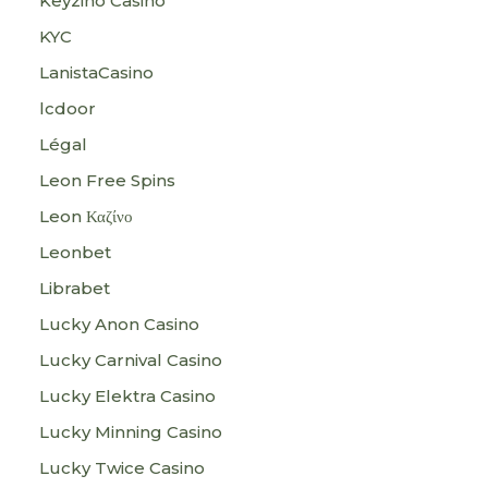
Keyzino Casino
KYC
LanistaCasino
lcdoor
Légal
Leon Free Spins
Leon Καζίνο
Leonbet
Librabet
Lucky Anon Casino
Lucky Carnival Casino
Lucky Elektra Casino
Lucky Minning Casino
Lucky Twice Casino