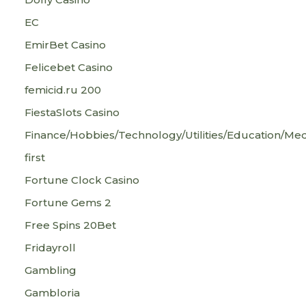
EC
EmirBet Casino
Felicebet Casino
femicid.ru 200
FiestaSlots Casino
Finance/Hobbies/Technology/Utilities/Education/Med
first
Fortune Clock Casino
Fortune Gems 2
Free Spins 20Bet
Fridayroll
Gambling
Gambloria