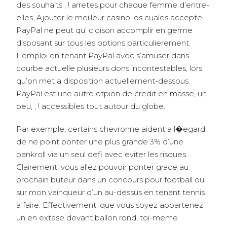
des souhaits , ! arretes pour chaque femme d’entre-
elles. Ajouter le meilleur casino los cuales accepte
PayPal ne peut qu’ cloison accomplir en germe
disposant sur tous les options particulierement.
L’emploi en tenant PayPal avec s’amuser dans
courbe actuelle plusieurs dons incontestables, lors
qu’on met a disposition actuellement-dessous.
PayPal est une autre otpion de credit en masse, un
peu, , ! accessibles tout autour du globe.
Par exemple, certains chevronne aident a l�egard
de ne point ponter une plus grande 3% d’une
bankroll via un seul defi avec eviter les risques.
Clairement, vous allez pouvoir ponter grace au
prochain buteur dans un concours pour football ou
sur mon vainqueur d’un au-dessus en tenant tennis
a faire. Effectivement, que vous soyez appartenez
un en extase devant ballon rond, toi-meme