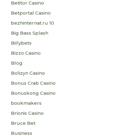
Betitor Casino
Betportal Casino
bezhinternat.ru 10
Big Bass Splash
Billybets
Bizzo Casino
Blog
Bolizyn Casino
Bonus Crab Casino
Bonuskong Casino
bookmakers
Brionis Casino
Bruce Bet
Business