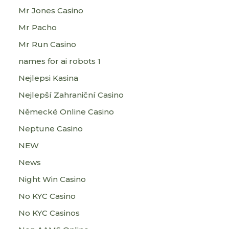
Mr Jones Casino
Mr Pacho
Mr Run Casino
names for ai robots 1
Nejlepsi Kasina
Nejlepší Zahraniční Casino
Německé Online Casino
Neptune Casino
NEW
News
Night Win Casino
No KYC Casino
No KYC Casinos