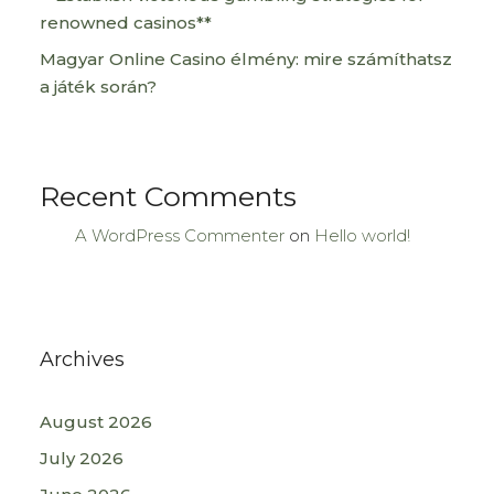
renowned casinos**
Magyar Online Casino élmény: mire számíthatsz
a játék során?
Recent Comments
A WordPress Commenter
on
Hello world!
Archives
August 2026
July 2026