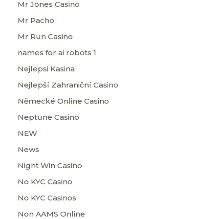
Mr Jones Casino
Mr Pacho
Mr Run Casino
names for ai robots 1
Nejlepsi Kasina
Nejlepší Zahraniční Casino
Německé Online Casino
Neptune Casino
NEW
News
Night Win Casino
No KYC Casino
No KYC Casinos
Non AAMS Online