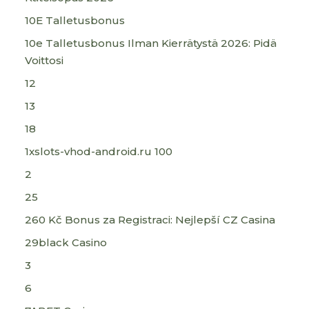
10E Talletusbonus
10e Talletusbonus Ilman Kierrätystä 2026: Pidä
Voittosi
12
13
18
1xslots-vhod-android.ru 100
2
25
260 Kč Bonus za Registraci: Nejlepší CZ Casina
29black Casino
3
6