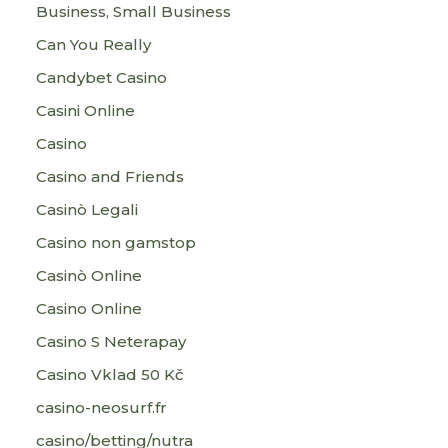
Business, Small Business
Can You Really
Candybet Casino
Casini Online
Casino
Casino and Friends
Casinò Legali
Casino non gamstop
Casinò Online
Casino Online
Casino S Neterapay
Casino Vklad 50 Kč
casino-neosurf.fr
casino/betting/nutra