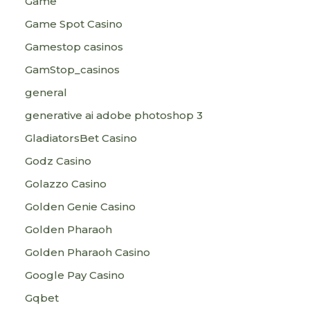
Game
Game Spot Casino
Gamestop casinos
GamStop_casinos
general
generative ai adobe photoshop 3
GladiatorsBet Casino
Godz Casino
Golazzo Casino
Golden Genie Casino
Golden Pharaoh
Golden Pharaoh Casino
Google Pay Casino
Gqbet