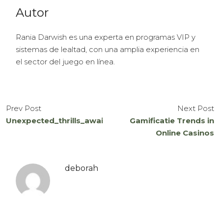
Autor
Rania Darwish es una experta en programas VIP y
sistemas de lealtad, con una amplia experiencia en
el sector del juego en línea.
Prev Post
Next Post
Unexpected_thrills_await_mastering_the_challengin
Gamificatie Trends in
Online Casinos
deborah