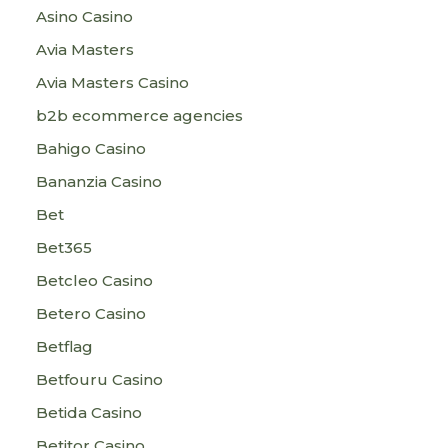
Asino Casino
Avia Masters
Avia Masters Casino
b2b ecommerce agencies
Bahigo Casino
Bananzia Casino
Bet
Bet365
Betcleo Casino
Betero Casino
Betflag
Betfouru Casino
Betida Casino
Betitor Casino