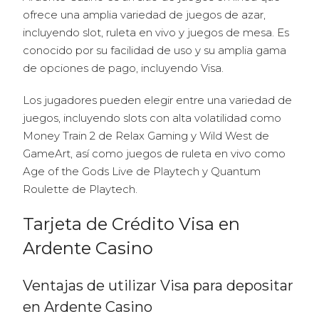
ofrece una amplia variedad de juegos de azar,
incluyendo slot, ruleta en vivo y juegos de mesa. Es
conocido por su facilidad de uso y su amplia gama
de opciones de pago, incluyendo Visa.
Los jugadores pueden elegir entre una variedad de
juegos, incluyendo slots con alta volatilidad como
Money Train 2 de Relax Gaming y Wild West de
GameArt, así como juegos de ruleta en vivo como
Age of the Gods Live de Playtech y Quantum
Roulette de Playtech.
Tarjeta de Crédito Visa en
Ardente Casino
Ventajas de utilizar Visa para depositar
en Ardente Casino