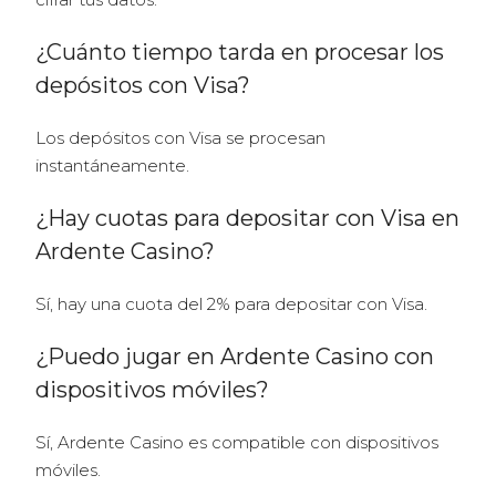
¿Cuánto tiempo tarda en procesar los
depósitos con Visa?
Los depósitos con Visa se procesan
instantáneamente.
¿Hay cuotas para depositar con Visa en
Ardente Casino?
Sí, hay una cuota del 2% para depositar con Visa.
¿Puedo jugar en Ardente Casino con
dispositivos móviles?
Sí, Ardente Casino es compatible con dispositivos
móviles.