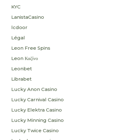
KYC
LanistaCasino
lcdoor
Légal
Leon Free Spins
Leon Καζίνο
Leonbet
Librabet
Lucky Anon Casino
Lucky Carnival Casino
Lucky Elektra Casino
Lucky Minning Casino
Lucky Twice Casino