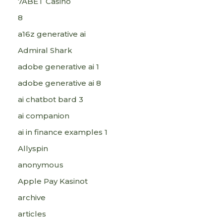
7ABET Casino
8
a16z generative ai
Admiral Shark
adobe generative ai 1
adobe generative ai 8
ai chatbot bard 3
ai companion
ai in finance examples 1
Allyspin
anonymous
Apple Pay Kasinot
archive
articles