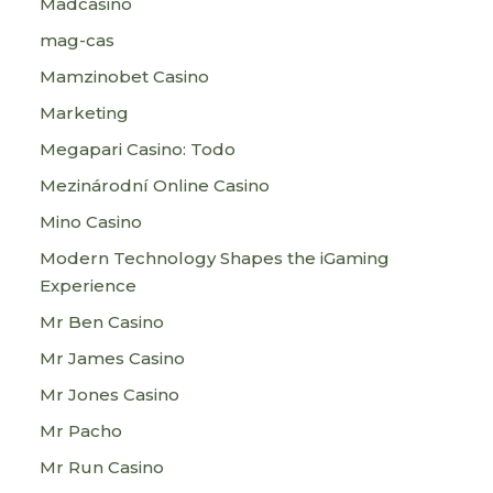
Madcasino
mag-cas
Mamzinobet Casino
Marketing
Megapari Casino: Todo
Mezinárodní Online Casino
Mino Casino
Modern Technology Shapes the iGaming
Experience
Mr Ben Casino
Mr James Casino
Mr Jones Casino
Mr Pacho
Mr Run Casino