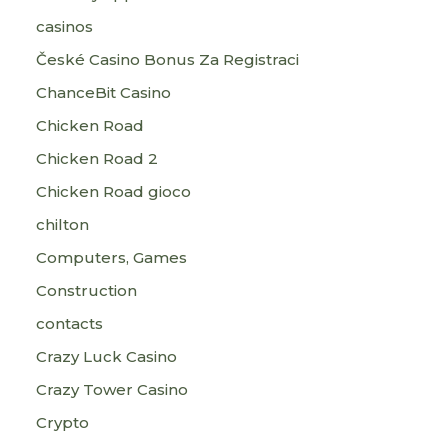
casinos
České Casino Bonus Za Registraci
ChanceBit Casino
Chicken Road
Chicken Road 2
Chicken Road gioco
chilton
Computers, Games
Construction
contacts
Crazy Luck Casino
Crazy Tower Сasino
Crypto