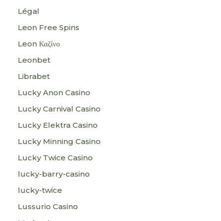
Légal
Leon Free Spins
Leon Καζίνο
Leonbet
Librabet
Lucky Anon Casino
Lucky Carnival Casino
Lucky Elektra Casino
Lucky Minning Casino
Lucky Twice Casino
lucky-barry-casino
lucky-twice
Lussurio Casino