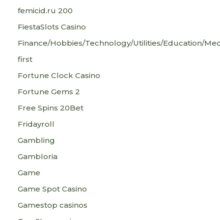
femicid.ru 200
FiestaSlots Casino
Finance/Hobbies/Technology/Utilities/Education/Med
first
Fortune Clock Casino
Fortune Gems 2
Free Spins 20Bet
Fridayroll
Gambling
Gambloria
Game
Game Spot Casino
Gamestop casinos