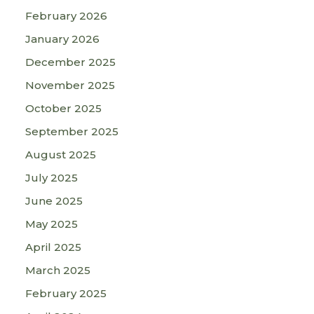
February 2026
January 2026
December 2025
November 2025
October 2025
September 2025
August 2025
July 2025
June 2025
May 2025
April 2025
March 2025
February 2025