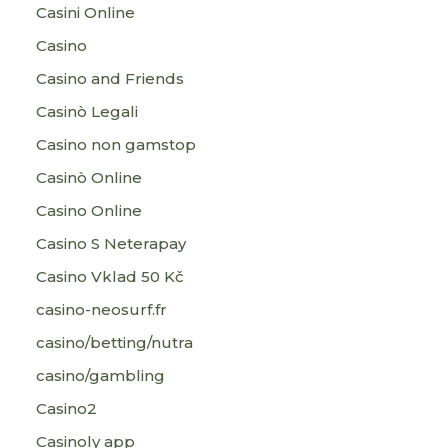
Casini Online
Casino
Casino and Friends
Casinò Legali
Casino non gamstop
Casinò Online
Casino Online
Casino S Neterapay
Casino Vklad 50 Kč
casino-neosurf.fr
casino/betting/nutra
casino/gambling
Casino2
Casinoly app