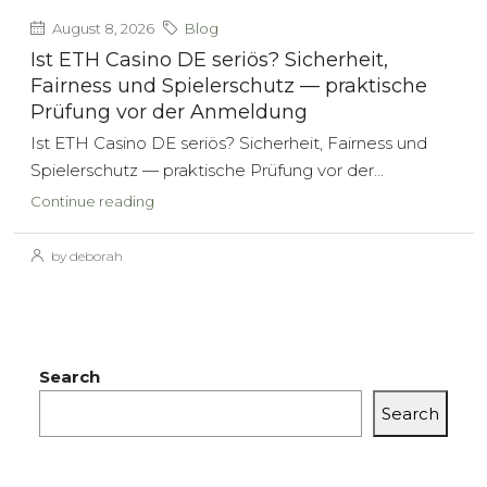
August 8, 2026
Blog
Ist ETH Casino DE seriös? Sicherheit,
Fairness und Spielerschutz — praktische
Prüfung vor der Anmeldung
Ist ETH Casino DE seriös? Sicherheit, Fairness und
Spielerschutz — praktische Prüfung vor der...
Continue reading
by deborah
Search
Search