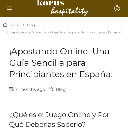
Home
Blog
¡Apostando Online: Una Guía Sencilla para Principiantes en España!
¡Apostando Online: Una
Guía Sencilla para
Principiantes en España!
4 months ago
Blog
¿Qué es el Juego Online y Por
Qué Deberías Saberlo?