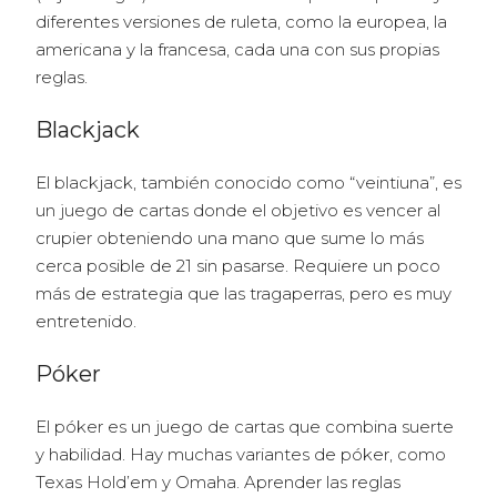
diferentes versiones de ruleta, como la europea, la
americana y la francesa, cada una con sus propias
reglas.
Blackjack
El blackjack, también conocido como “veintiuna”, es
un juego de cartas donde el objetivo es vencer al
crupier obteniendo una mano que sume lo más
cerca posible de 21 sin pasarse. Requiere un poco
más de estrategia que las tragaperras, pero es muy
entretenido.
Póker
El póker es un juego de cartas que combina suerte
y habilidad. Hay muchas variantes de póker, como
Texas Hold’em y Omaha. Aprender las reglas