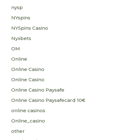
nysp
NYspins
NYSpins Casino
Nyxbets
OM
Online
Online Casino
Online Casino
Online Casino Paysafe
Online Casino Paysafecard 10€
online casinos
Online_casino
other