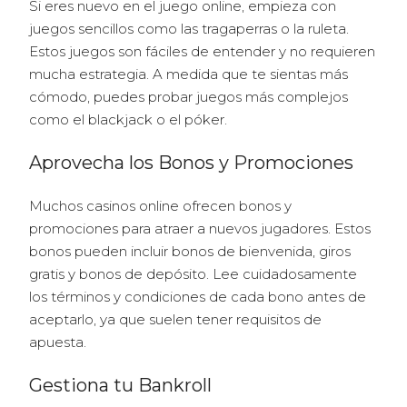
Si eres nuevo en el juego online, empieza con
juegos sencillos como las tragaperras o la ruleta.
Estos juegos son fáciles de entender y no requieren
mucha estrategia. A medida que te sientas más
cómodo, puedes probar juegos más complejos
como el blackjack o el póker.
Aprovecha los Bonos y Promociones
Muchos casinos online ofrecen bonos y
promociones para atraer a nuevos jugadores. Estos
bonos pueden incluir bonos de bienvenida, giros
gratis y bonos de depósito. Lee cuidadosamente
los términos y condiciones de cada bono antes de
aceptarlo, ya que suelen tener requisitos de
apuesta.
Gestiona tu Bankroll