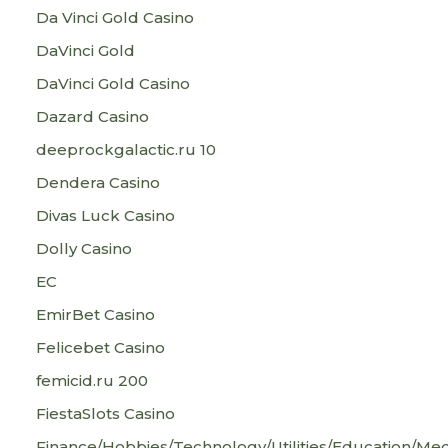
Da Vinci Gold Casino
DaVinci Gold
DaVinci Gold Casino
Dazard Casino
deeprockgalactic.ru 10
Dendera Casino
Divas Luck Casino
Dolly Casino
EC
EmirBet Casino
Felicebet Casino
femicid.ru 200
FiestaSlots Casino
Finance/Hobbies/Technology/Utilities/Education/Med