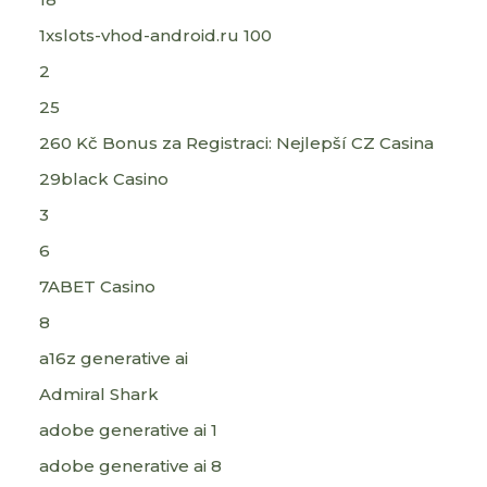
1xslots-vhod-android.ru 100
2
25
260 Kč Bonus za Registraci: Nejlepší CZ Casina
29black Casino
3
6
7ABET Casino
8
a16z generative ai
Admiral Shark
adobe generative ai 1
adobe generative ai 8