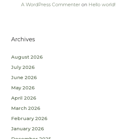
A WordPress Commenter
on
Hello world!
Archives
August 2026
July 2026
June 2026
May 2026
April 2026
March 2026
February 2026
January 2026
December 2025