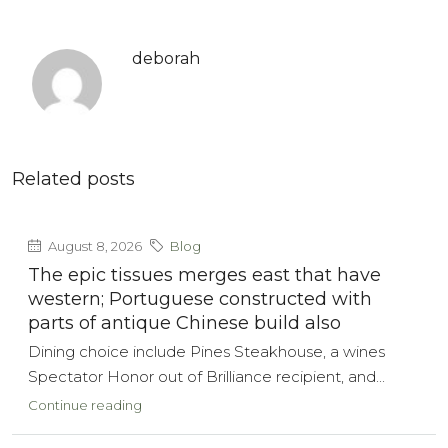
deborah
Related posts
August 8, 2026
Blog
The epic tissues merges east that have
western; Portuguese constructed with
parts of antique Chinese build also
Dining choice include Pines Steakhouse, a wines
Spectator Honor out of Brilliance recipient, and...
Continue reading