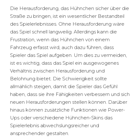
Die Herausforderung, das Hühnchen sicher über die
Straße zu bringen, ist ein wesentlicher Bestandteil
des Spielerlebnisses. Ohne Herausforderung wäre
das Spiel schnell langweilig. Allerdings kann die
Frustration, wenn das Hühnchen von einem
Fahrzeug erfasst wird, auch dazu führen, dass
Spieler das Spiel aufgeben. Um dies zu vermeiden,
ist es wichtig, dass das Spiel ein ausgewogenes
Verhältnis zwischen Herausforderung und
Belohnung bietet. Die Schwierigkeit sollte
allmählich steigen, damit die Spieler das Gefühl
haben, dass sie ihre Fähigkeiten verbessern und sich
neuen Herausforderungen stellen können. Darüber
hinaus können zusätzliche Funktionen wie Power-
Ups oder verschiedene Hühnchen-Skins das
Spielerlebnis abwechslungsreicher und
ansprechender gestalten.