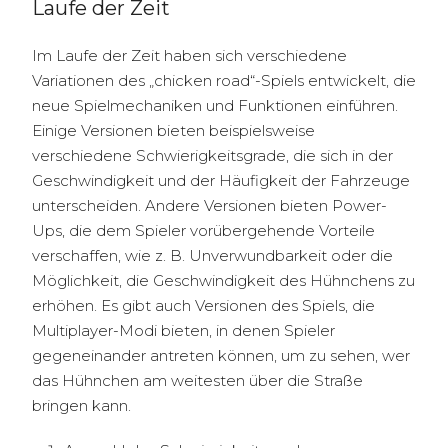
Laufe der Zeit
Im Laufe der Zeit haben sich verschiedene
Variationen des „chicken road“-Spiels entwickelt, die
neue Spielmechaniken und Funktionen einführen.
Einige Versionen bieten beispielsweise
verschiedene Schwierigkeitsgrade, die sich in der
Geschwindigkeit und der Häufigkeit der Fahrzeuge
unterscheiden. Andere Versionen bieten Power-
Ups, die dem Spieler vorübergehende Vorteile
verschaffen, wie z. B. Unverwundbarkeit oder die
Möglichkeit, die Geschwindigkeit des Hühnchens zu
erhöhen. Es gibt auch Versionen des Spiels, die
Multiplayer-Modi bieten, in denen Spieler
gegeneinander antreten können, um zu sehen, wer
das Hühnchen am weitesten über die Straße
bringen kann.