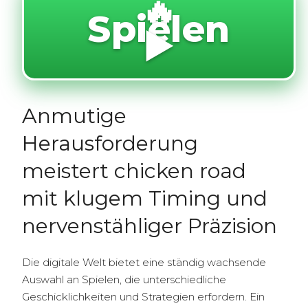
🔥
Spielen
▶️
Anmutige
Herausforderung
meistert chicken road
mit klugem Timing und
nervenstähliger Präzision
Die digitale Welt bietet eine ständig wachsende
Auswahl an Spielen, die unterschiedliche
Geschicklichkeiten und Strategien erfordern. Ein