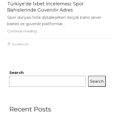
Türkiye’de 1xbet İncelemesi: Spor
Bahislerinde Güvenilir Adres
Spor dünyası hızla dijitalleşirken, birçok bahis sever
kaliteli ve güvenilir platformlar...
Continue reading
by deborah
Search
Search
Recent Posts