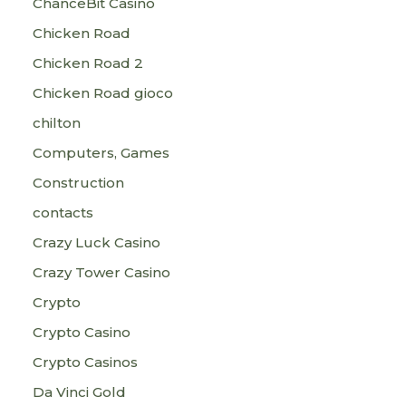
ChanceBit Casino
Chicken Road
Chicken Road 2
Chicken Road gioco
chilton
Computers, Games
Construction
contacts
Crazy Luck Casino
Crazy Tower Сasino
Crypto
Crypto Casino
Crypto Casinos
Da Vinci Gold