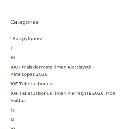
Categories
! Без рубрики
1
10
100 Ilmaiskierrosta Ilman Kierrätystä –
Käteisopas 2026
10E Talletusbonus
10e Talletusbonus Ilman Kierrätystä 2026: Pidä
Voittosi
12
13
18