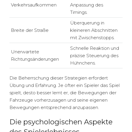
Verkehrsaufkommen
Anpassung des
Timings.
Überquerung in
Breite der Straße
kleineren Abschnitten
mit Zwischenstopps.
Schnelle Reaktion und
Unerwartete
präzise Steuerung des
Richtungsänderungen
Hühnchens.
Die Beherrschung dieser Strategien erfordert
Übung und Erfahrung. Je öfter ein Spieler das Spiel
spielt, desto besser lernt er, die Bewegungen der
Fahrzeuge vorherzusagen und seine eigenen
Bewegungen entsprechend anzupassen.
Die psychologischen Aspekte
des Spielerlebnisses