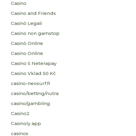
Casino
Casino and Friends
Casinò Legali
Casino non gamstop
Casinò Online
Casino Online
Casino S Neterapay
Casino Vklad 50 Kč
casino-neosurf.fr
casino/betting/nutra
casino/gambling
Casino2
Casinoly app
casinos