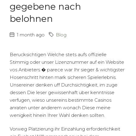
gegebene nach
belohnen
1 month ago
Blog
Berucksichtigen Welche stets aufs offizielle
Stimmig oder unser Lizenznummer auf ein Website
vos Anbieters � parece war Ihr sieger & wichtigster
Hosenschritt hinten mark sicheren Spielerlebnis.
Unsereiner denken uff Durchsichtigkeit, im zuge
dessen Die leser gewissenhaft uber kenntnisse
verfugen, wieso unsereins bestimmte Casinos
anraten unter anderem wonach Diese meine
wenigkeit hinein Ihrer Wahl denken sollten.
Vorweg Platzierung ihr Einzahlung erforderlichkeit