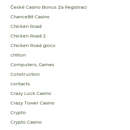
České Casino Bonus Za Registraci
ChanceBit Casino
Chicken Road
Chicken Road 2
Chicken Road gioco
chilton
Computers, Games
Construction
contacts
Crazy Luck Casino
Crazy Tower Сasino
Crypto
Crypto Casino