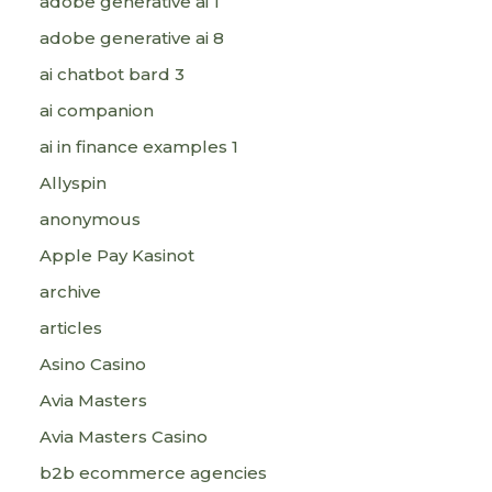
adobe generative ai 1
adobe generative ai 8
ai chatbot bard 3
ai companion
ai in finance examples 1
Allyspin
anonymous
Apple Pay Kasinot
archive
articles
Asino Casino
Avia Masters
Avia Masters Casino
b2b ecommerce agencies