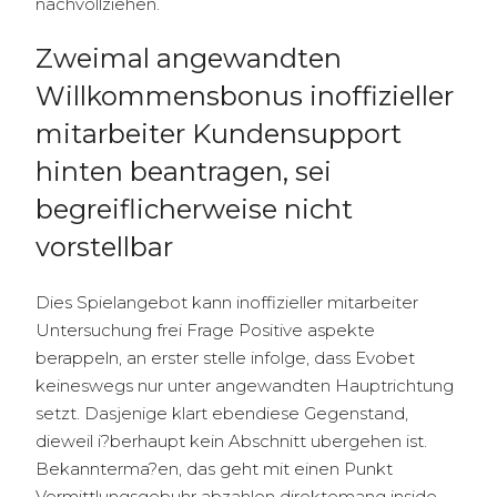
nachvollziehen.
Zweimal angewandten
Willkommensbonus inoffizieller
mitarbeiter Kundensupport
hinten beantragen, sei
begreiflicherweise nicht
vorstellbar
Dies Spielangebot kann inoffizieller mitarbeiter
Untersuchung frei Frage Positive aspekte
berappeln, an erster stelle infolge, dass Evobet
keineswegs nur unter angewandten Hauptrichtung
setzt. Dasjenige klart ebendiese Gegenstand,
dieweil i?berhaupt kein Abschnitt ubergehen ist.
Bekannterma?en, das geht mit einen Punkt
Vermittlungsgebuhr abzahlen direktemang inside