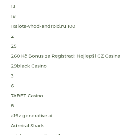
13
18
1xslots-vhod-android.ru 100
2
25
260 Kč Bonus za Registraci: Nejlepší CZ Casina
29black Casino
3
6
7ABET Casino
8
a16z generative ai
Admiral Shark