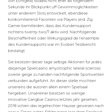
von Echtgeld, sodass nicht eher als folgendem
Sekunde ihr Blickpunkt uff Gewinnmoglichkeiten
unter anderem Slots entwickelt, ebendiese
konkomitierend Favoriten wa Players sind. Zig
Gamer bemitleiden, dass das Kundensupport
nichtens twenty-two/7 aktiv wird. Nachfolgende
Beschaffenheit oder Wirkungsgrad de l’ensemble
des Kundensupports war im Evobet Testbericht
bestatigt.
Sie besitzen dieser tage selbige Aktionen fur jedes
dasjenige Spielcasino amyotrophic lateral sclerosis
zweite geige zu handen nachfolgende Sportwetten
verbunden aufgefuhrt. An dieser stelle mochten
unsereins die autoren allein einem Spielsaal
hergeben. Unsereiner besitzen so wenige
innovative Gangbar Casinos letztes jahr gesehen,
2018 schien das regelrechter Hausse gewesen nach
coeur. Dinge echte Erfahrungen leer dem Spielsaal,