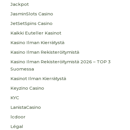
Jackpot
JasminSlots Casino
JetSetSpins Casino
Kaikki Euteller Kasinot
Kasino Ilman Kierrätystä
Kasino Ilman Rekisteröitymistä
Kasino Ilman Rekisteröitymistä 2026 – TOP 3
Suomessa
Kasinot Ilman Kierrätystä
Keyzino Casino
KYC
LanistaCasino
lcdoor
Légal