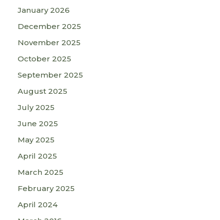
January 2026
December 2025
November 2025
October 2025
September 2025
August 2025
July 2025
June 2025
May 2025
April 2025
March 2025
February 2025
April 2024