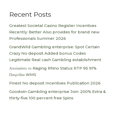
Recent Posts
Greatest Societal Casino Register Incentives
Recently: Better Also provides for brand new
Professionals Summer 2026
GrandWild Gambling enterprise: Spot Certain
Crazy No deposit Added bonus Codes
Legitimate Real cash Gambling establishment
Απολαύστε το Raging Rhino Status RTP 95 91%
Παιχνίδια WMS
Finest No deposit Incentives Publication 2026
Goodwin Gambling enterprise Join: 200% Extra &
thirty-five 100 percent free Spins