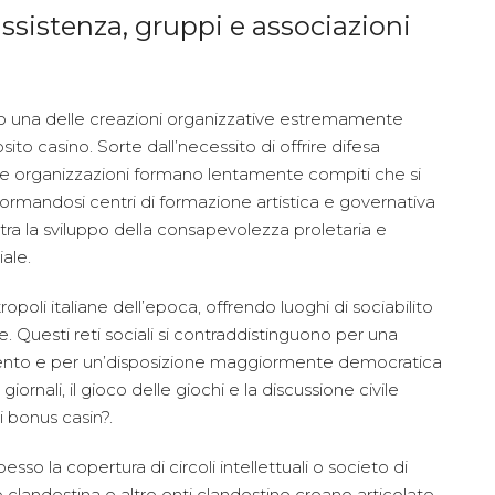
sistenza, gruppi e associazioni
no una delle creazioni organizzative estremamente
ito casino. Sorte dall’necessito di offrire difesa
te organizzazioni formano lentamente compiti che si
rmandosi centri di formazione artistica e governativa
tra la sviluppo della consapevolezza proletaria e
iale.
etropoli italiane dell’epoca, offrendo luoghi di sociabilito
ne. Questi reti sociali si contraddistinguono per una
ento e per un’disposizione maggiormente democratica
giornali, il gioco delle giochi e la discussione civile
i bonus casin?.
sso la copertura di circoli intellettuali o societo di
o clandestina e altre enti clandestine creano articolate