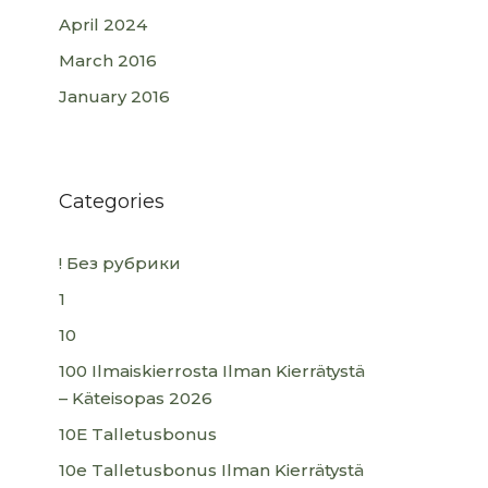
April 2024
March 2016
January 2016
Categories
! Без рубрики
1
10
100 Ilmaiskierrosta Ilman Kierrätystä
– Käteisopas 2026
10E Talletusbonus
10e Talletusbonus Ilman Kierrätystä