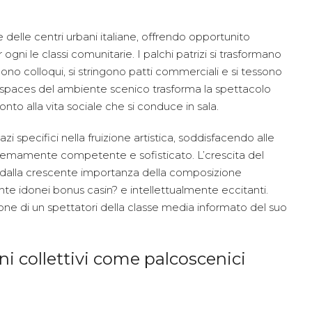
e delle centri urbani italiane, offrendo opportunito
ogni le classi comunitarie. I palchi patrizi si trasformano
ono colloqui, si stringono patti commerciali e si tessono
l spaces del ambiente scenico trasforma la spettacolo
o alla vita sociale che si conduce in sala.
specifici nella fruizione artistica, soddisfacendo alle
remamente competente e sofisticato. L’crescita del
dalla crescente importanza della composizione
 idonei bonus casin? e intellettualmente eccitanti.
ione di un spettatori della classe media informato del suo
ni collettivi come palcoscenici