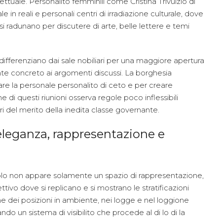
lettuale. Personalito femminili come Cristina Trivulzio di
e in reali e personali centri di irradiazione culturale, dove
ti si radunano per discutere di arte, belle lettere e temi
differenziano dai sale nobiliari per una maggiore apertura
e concreto ai argomenti discussi. La borghesia
are la personale personalito di ceto e per creare
e di questi riunioni osserva regole poco inflessibili
ori del merito della inedita classe governante.
 eleganza, rappresentazione e
colo non appare solamente un spazio di rappresentazione,
ivo dove si replicano e si mostrano le stratificazioni
e dei posizioni in ambiente, nei logge e nel loggione
do un sistema di visibilito che procede al di lo di la