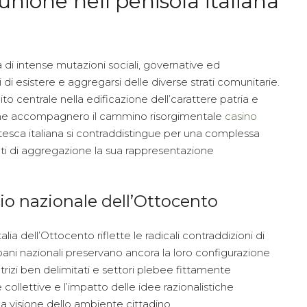
iunione nell’penisola italiana
i intense mutazioni sociali, governative ed
 esistere e aggregarsi delle diverse strati comunitarie.
to centrale nella edificazione dell’carattere patria e
 che accompagnero il cammino risorgimentale
casino
esca italiana si contraddistingue per una complessa
nti di aggregazione la sua rappresentazione
orio nazionale dell’Ottocento
alia dell’Ottocento riflette le radicali contraddizioni di
bani nazionali preservano ancora la loro configurazione
trizi ben delimitati e settori plebee fittamente
collettive e l’impatto delle idee razionalistiche
la visione dello ambiente cittadino.