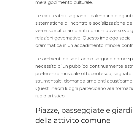
mera godimento culturale.
Le cicli teatrali segnano il calendario elegant
sistematiche di incontro e socializzazione per 
veri e specifici ambienti comuni dove si svolg
relazioni governative. Questo impiego socia
drammatica in un accadimento minore confront
Le ambienti da spettacolo sorgono come spazi 
necessito di un pubblico continuamente est
preferenza musicale ottocentesco, segnato 
strumentale, domanda ambienti acusticamente
Questi inediti luoghi partecipano alla formaz
ruolo artistico.
Piazze, passeggiate e giardi
della attivito comune