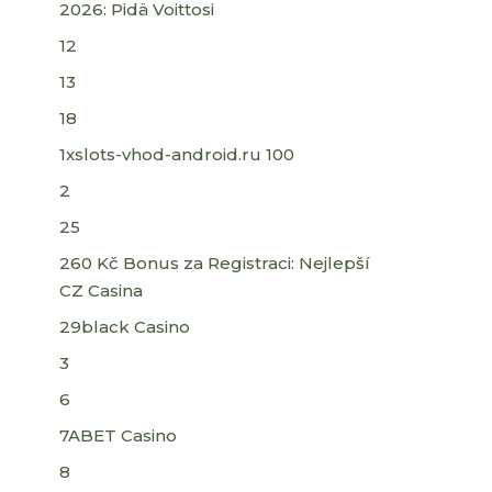
2026: Pidä Voittosi
12
13
18
1xslots-vhod-android.ru 100
2
25
260 Kč Bonus za Registraci: Nejlepší
CZ Casina
29black Casino
3
6
7ABET Casino
8