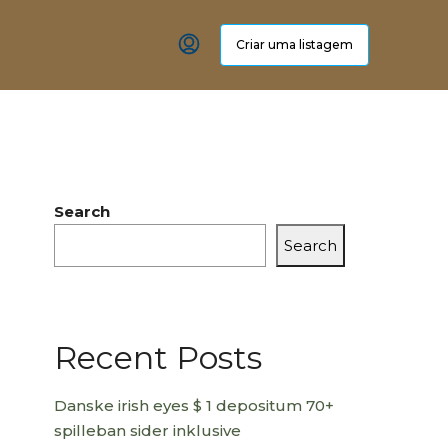
Criar uma listagem
Search
Search
Recent Posts
Danske irish eyes $ 1 depositum 70+
spilleban sider inklusive