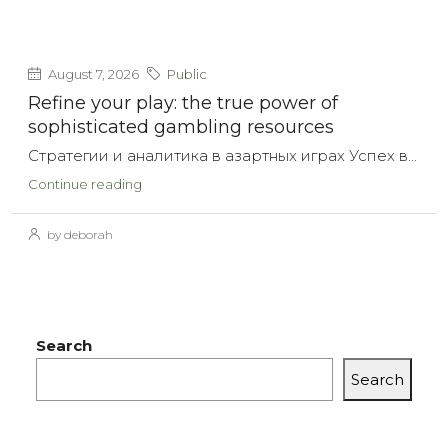
August 7, 2026
Public
Refine your play: the true power of
sophisticated gambling resources
Стратегии и аналитика в азартных играх Успех в...
Continue reading
by deborah
Search
Search