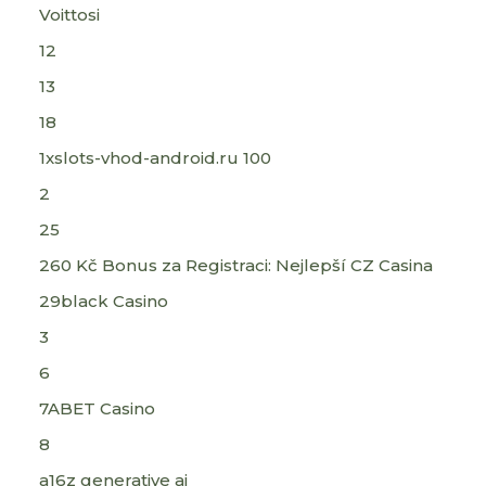
Voittosi
12
13
18
1xslots-vhod-android.ru 100
2
25
260 Kč Bonus za Registraci: Nejlepší CZ Casina
29black Casino
3
6
7ABET Casino
8
a16z generative ai