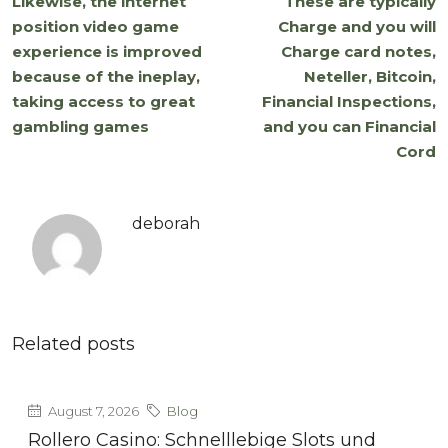
Likewise, the internet
These are typically
position video game
Charge and you will
experience is improved
Charge card notes,
because of the ineplay,
Neteller, Bitcoin,
taking access to great
Financial Inspections,
gambling games
and you can Financial
Cord
deborah
Related posts
August 7, 2026
Blog
Rollero Casino: Schnelllebige Slots und