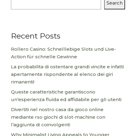
Search
Recent Posts
Rollero Casino: Schnelllebige Slots und Live-
Action für schnelle Gewinne
La probabilita di ostentare grandi vincite e infatti
apertamente rispondente al elenco dei giri
rimanenti!
Queste caratteristiche garantiscono
un’esperienza fluida ed affidabile per gli utenti
Divertiti nel nostro casa da gioco online
mediante rso giochi di slot-machine con
l’aggiunta di coinvolgenti
Why Minimalist Living Appeals to Younger