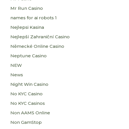
Mr Run Casino
names for ai robots 1
Nejlepsi Kasina
Nejlepší Zahraniční Casino
Německé Online Casino
Neptune Casino
NEW
News
Night Win Casino
No KYC Casino
No KYC Casinos
Non AAMS Online
Non GamStop