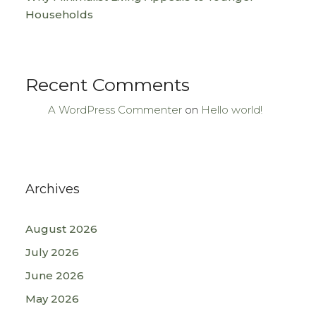
Households
Recent Comments
A WordPress Commenter
on
Hello world!
Archives
August 2026
July 2026
June 2026
May 2026