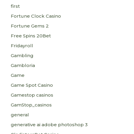
first
Fortune Clock Casino
Fortune Gems 2
Free Spins 20Bet
Fridayroll
Gambling
Gambloria
Game
Game Spot Casino
Gamestop casinos
GamStop_casinos
general
generative ai adobe photoshop 3