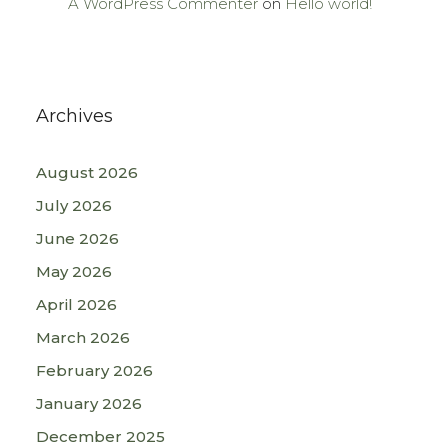
A WordPress Commenter
on
Hello world!
Archives
August 2026
July 2026
June 2026
May 2026
April 2026
March 2026
February 2026
January 2026
December 2025