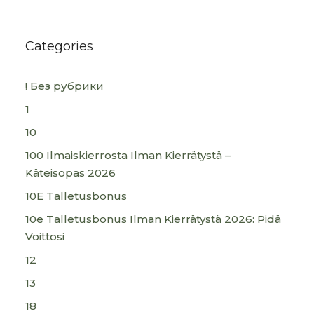
Categories
! Без рубрики
1
10
100 Ilmaiskierrosta Ilman Kierrätystä –
Käteisopas 2026
10E Talletusbonus
10e Talletusbonus Ilman Kierrätystä 2026: Pidä
Voittosi
12
13
18