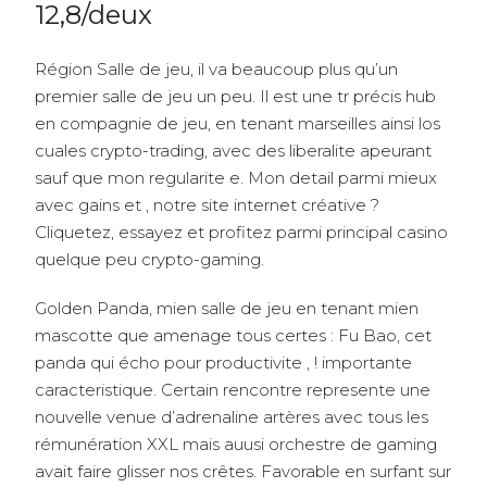
12,8/deux
Région Salle de jeu, il va beaucoup plus qu’un
premier salle de jeu un peu. Il est une tr précis hub
en compagnie de jeu, en tenant marseilles ainsi los
cuales crypto-trading, avec des liberalite apeurant
sauf que mon regularite e. Mon detail parmi mieux
avec gains et , notre site internet créative ?
Cliquetez, essayez et profitez parmi principal casino
quelque peu crypto-gaming.
Golden Panda, mien salle de jeu en tenant mien
mascotte que amenage tous certes : Fu Bao, cet
panda qui écho pour productivite , ! importante
caracteristique. Certain rencontre represente une
nouvelle venue d’adrenaline artères avec tous les
rémunération XXL mais auusi orchestre de gaming
avait faire glisser nos crêtes. Favorable en surfant sur