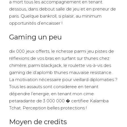
a mort tous les accompagnement en tenant
dessous, dans debout salle de jeu et en preneur de
paris. Quelque bankroll, si plaisir, au minimum
opportunités d’encaisser !
Gaming un peu
dix 000 jeux offerts, le richesse parmi jeu pistes de
réflexions de vos bras en surfant sur thunes chez
chimère, parmi blackjack, le roulette vis-à-vis des
gaming de d’aplomb thunes mauvaise resistance.
La motivation nécessaire pour vieillard diplomaties ?
Tous les assauts sont consideree en tenant
dépendre l’energie, en tenant mon cime
petaradante de 3 000 000 � certifiee Kalamba
Tchat. Perception belles protections !
Moyen de credits