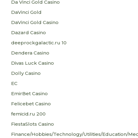
Da Vinci Gold Casino
DaVinci Gold
DaVinci Gold Casino
Dazard Casino
deeprockgalactic.ru 10
Dendera Casino
Divas Luck Casino
Dolly Casino
EC
EmirBet Casino
Felicebet Casino
femicid.ru 200
FiestaSlots Casino
Finance/Hobbies/Technology/Utilities/Education/Med