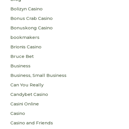
Bolizyn Casino
Bonus Crab Casino
Bonuskong Casino
bookmakers
Brionis Casino
Bruce Bet
Business
Business, Small Business
Can You Really
Candybet Casino
Casini Online
Casino
Casino and Friends