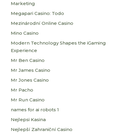
Marketing
Megapari Casino: Todo
Mezinárodní Online Casino
Mino Casino
Modern Technology Shapes the iGaming
Experience
Mr Ben Casino
Mr James Casino
Mr Jones Casino
Mr Pacho
Mr Run Casino
names for ai robots 1
Nejlepsi Kasina
Nejlepší Zahraniční Casino