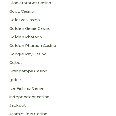
GladiatorsBet Casino
Godz Casino
Golazzo Casino
Golden Genie Casino
Golden Pharaoh
Golden Pharaoh Casino
Google Pay Casino
Gqbet
Granpampa Casino
guide
Ice Fishing Game
independent casino
Jackpot
JasminSlots Casino