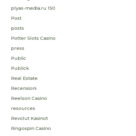
plyas-media.ru 150
Post
posts
Potter Slots Casino
press
Public
Publick
Real Estate
Recensioni
Reelson Casino
resources
Revolut Kasinot
Ringospin Casino