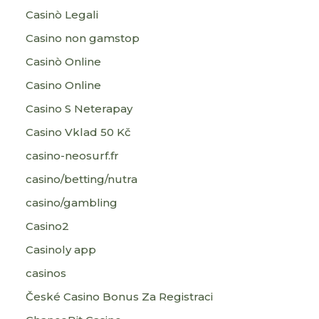
Casinò Legali
Casino non gamstop
Casinò Online
Casino Online
Casino S Neterapay
Casino Vklad 50 Kč
casino-neosurf.fr
casino/betting/nutra
casino/gambling
Casino2
Casinoly app
casinos
České Casino Bonus Za Registraci