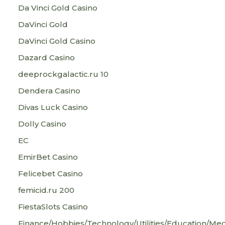
Da Vinci Gold Casino
DaVinci Gold
DaVinci Gold Casino
Dazard Casino
deeprockgalactic.ru 10
Dendera Casino
Divas Luck Casino
Dolly Casino
EC
EmirBet Casino
Felicebet Casino
femicid.ru 200
FiestaSlots Casino
Finance/Hobbies/Technology/Utilities/Education/Med