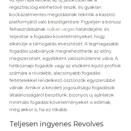
regisztrációig elérhetővé teszik, és gyakran
kockázatmentes megoldásnak tekintik a kaszinó
platformjáról való beszélgetésre. Figyeljen a bónusz
felhasználásának
vulkan vegas
határidejére, és
teljesítse a fogadási követelményeket, hogy
elkerülje a támogatás elvesztését. A legmagasabb
fogadási szabványok megnehezíthetik az előny
megszerzését, egyébként valószínűtlenné válva. A
hétköznapi fogadók vagy az elsőként kijutó profilok
számára a rövidebb, alacsonyabb fogadási
feltételekkel rendelkező ösztönzők egyszerűbbé
válnak. Amikor a kezdeti jogosultságú fogadások
általánosságáról beszélünk, bizonyos új ajánlatok
minimális fogadási követelményeket is előírnak,
még akkor is, ha ez ritkább.
Teljesen ingyenes Revolves