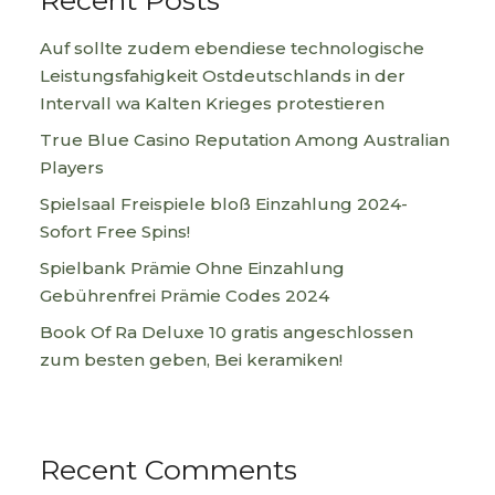
Recent Posts
Auf sollte zudem ebendiese technologische
Leistungsfahigkeit Ostdeutschlands in der
Intervall wa Kalten Krieges protestieren
True Blue Casino Reputation Among Australian
Players
Spielsaal Freispiele bloß Einzahlung 2024-
Sofort Free Spins!
Spielbank Prämie Ohne Einzahlung
Gebührenfrei Prämie Codes 2024
Book Of Ra Deluxe 10 gratis angeschlossen
zum besten geben, Bei keramiken!
Recent Comments