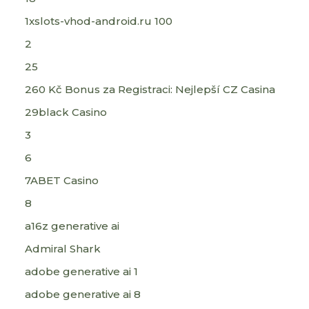
1xslots-vhod-android.ru 100
2
25
260 Kč Bonus za Registraci: Nejlepší CZ Casina
29black Casino
3
6
7ABET Casino
8
a16z generative ai
Admiral Shark
adobe generative ai 1
adobe generative ai 8