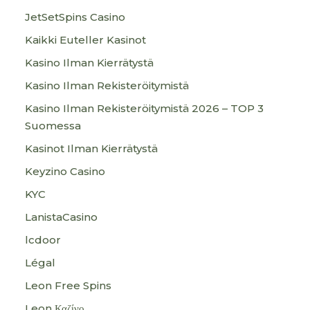
JetSetSpins Casino
Kaikki Euteller Kasinot
Kasino Ilman Kierrätystä
Kasino Ilman Rekisteröitymistä
Kasino Ilman Rekisteröitymistä 2026 – TOP 3
Suomessa
Kasinot Ilman Kierrätystä
Keyzino Casino
KYC
LanistaCasino
lcdoor
Légal
Leon Free Spins
Leon Καζίνο