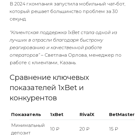
В 2024 г.компания запустила мобильный чат‑бот,
который решает большинство проблем за 30
секунд.
“Клиентская поддержка 1xBet стала одной из
лучших в отрасли благодаря быстрому
реагированию и качественной работе
операторов”
– Светлана Орлова, менеджер по
работе с клиентами, Казань.
Сравнение ключевых
показателей 1xBet и
конкурентов
Показатель
1xBet
RivalX
BetMaster
Минимальный
10 ₽
20 ₽
15 ₽
депозит