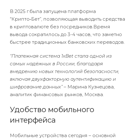
В 2025 г.была запущена платформа
“Крипто‑Бет”, позволяющая выводить средства
в криптовалюте без посредников.Время
вывода сократилось до 3-4 часов, что заметно
быстрее традиционных банковских переводов.
“Платежная система 1xBet стала одной из
самых надёжных в России, благодаря
внедрению новых технологий безопасности,
включая двухфакторную аутентификацию и
шифрование данных”
– Марина Кузнецова,
аналитик финансовых рынков, Москва.
Удобство мобильного
интерфейса
Мобильные устройства сегодня – основной