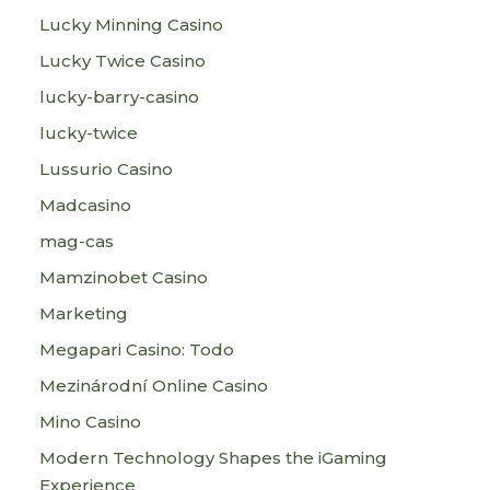
Lucky Minning Casino
Lucky Twice Casino
lucky-barry-casino
lucky-twice
Lussurio Casino
Madcasino
mag-cas
Mamzinobet Casino
Marketing
Megapari Casino: Todo
Mezinárodní Online Casino
Mino Casino
Modern Technology Shapes the iGaming
Experience