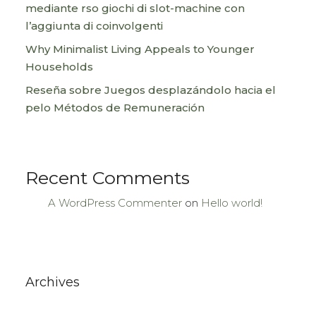
mediante rso giochi di slot-machine con
l’aggiunta di coinvolgenti
Why Minimalist Living Appeals to Younger
Households
Reseña sobre Juegos desplazándolo hacia el
pelo Métodos de Remuneración
Recent Comments
A WordPress Commenter
on
Hello world!
Archives