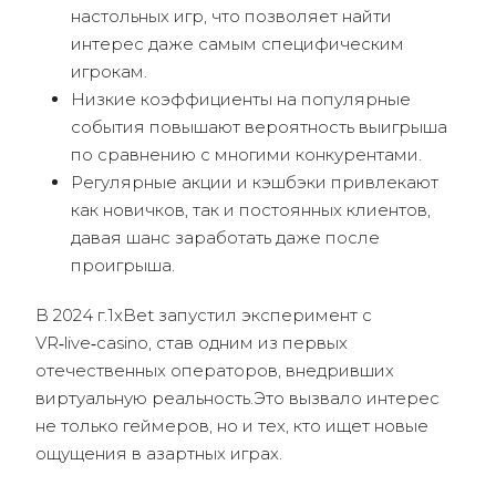
настольных игр, что позволяет найти
интерес даже самым специфическим
игрокам.
Низкие коэффициенты на популярные
события повышают вероятность выигрыша
по сравнению с многими конкурентами.
Регулярные акции и кэшбэки привлекают
как новичков, так и постоянных клиентов,
давая шанс заработать даже после
проигрыша.
В 2024 г.1xBet запустил эксперимент с
VR‑live‑casino, став одним из первых
отечественных операторов, внедривших
виртуальную реальность.Это вызвало интерес
не только геймеров, но и тех, кто ищет новые
ощущения в азартных играх.