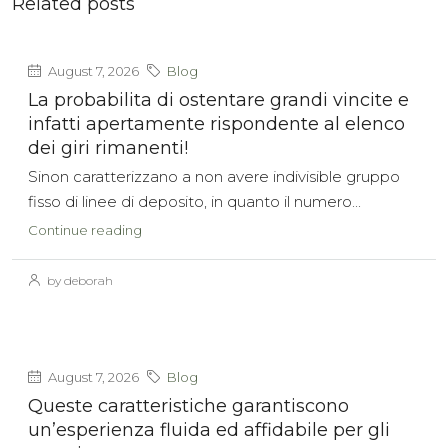
Related posts
August 7, 2026
Blog
La probabilita di ostentare grandi vincite e
infatti apertamente rispondente al elenco
dei giri rimanenti!
Sinon caratterizzano a non avere indivisible gruppo
fisso di linee di deposito, in quanto il numero...
Continue reading
by deborah
August 7, 2026
Blog
Queste caratteristiche garantiscono
un’esperienza fluida ed affidabile per gli