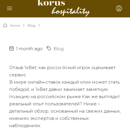
Home
Blog
1 month ago
Blog
Отзыв 1xBet: как росси йский игрок оценивает
сервис
В мире онлайн‑ставок каждый клик может стать
победой, и 1xBet давно занимает заметную
позицию на российском рынке.Как же выглядит
реальный опыт пользователей? Ниже –
детальный обзор, основанный на свежих данных,
мнениях экспертов и собственных
наблюдениях.