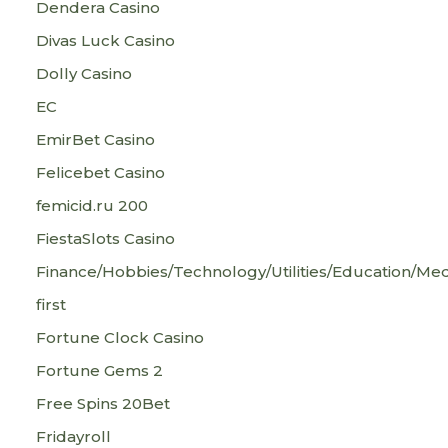
Dendera Casino
Divas Luck Casino
Dolly Casino
EC
EmirBet Casino
Felicebet Casino
femicid.ru 200
FiestaSlots Casino
Finance/Hobbies/Technology/Utilities/Education/Med
first
Fortune Clock Casino
Fortune Gems 2
Free Spins 20Bet
Fridayroll