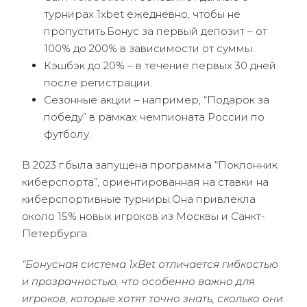
турнирах 1xbet ежедневно, чтобы не
пропустить.Бонус за первый депозит – от
100% до 200% в зависимости от суммы.
Кэшбэк до 20% – в течение первых 30 дней
после регистрации.
Сезонные акции – например, “Подарок за
победу” в рамках чемпионата России по
футболу.
В 2023 г.была запущена программа “Поклонник
киберспорта”, ориентированная на ставки на
киберспортивные турниры.Она привлекла
около 15% новых игроков из Москвы и Санкт-
Петербурга.
“Бонусная система 1xBet отличается гибкостью
и прозрачностью, что особенно важно для
игроков, которые хотят точно знать, сколько они