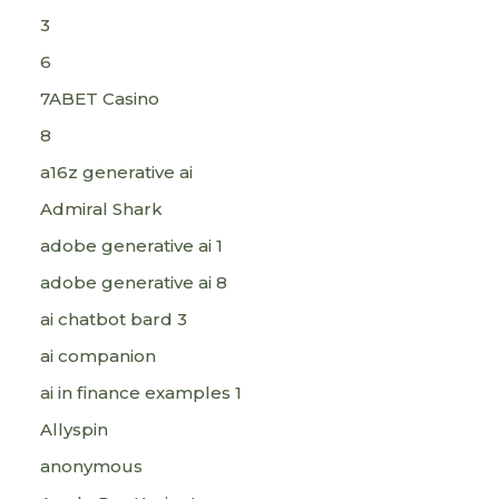
3
6
7ABET Casino
8
a16z generative ai
Admiral Shark
adobe generative ai 1
adobe generative ai 8
ai chatbot bard 3
ai companion
ai in finance examples 1
Allyspin
anonymous