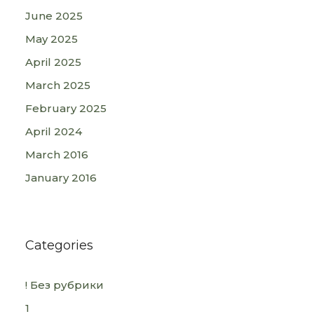
June 2025
May 2025
April 2025
March 2025
February 2025
April 2024
March 2016
January 2016
Categories
! Без рубрики
1