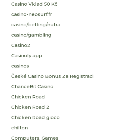
Casino Vklad 50 Kč
casino-neosurf.fr
casino/betting/nutra
casino/gambling
Casino2
Casinoly app
casinos
České Casino Bonus Za Registraci
ChanceBit Casino
Chicken Road
Chicken Road 2
Chicken Road gioco
chilton
Computers, Games