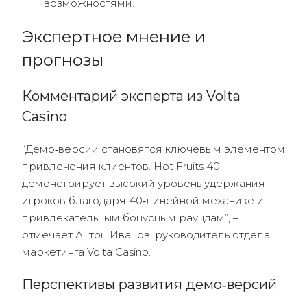
возможностями.
Экспертное мнение и
прогнозы
Комментарий эксперта из Volta
Casino
“Демо‑версии становятся ключевым элементом
привлечения клиентов. Hot Fruits 40
демонстрирует высокий уровень удержания
игроков благодаря 40‑линейной механике и
привлекательным бонусным раундам”, –
отмечает Антон Иванов, руководитель отдела
маркетинга Volta Casino.
Перспективы развития демо‑версий