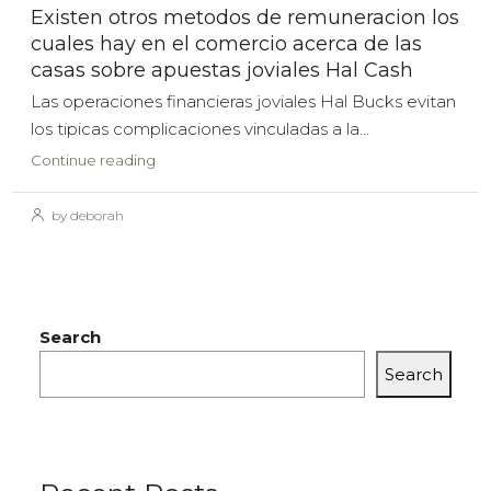
Existen otros metodos de remuneracion los
cuales hay en el comercio acerca de las
casas sobre apuestas joviales Hal Cash
Las operaciones financieras joviales Hal Bucks evitan
los tipicas complicaciones vinculadas a la...
Continue reading
by deborah
Search
Search