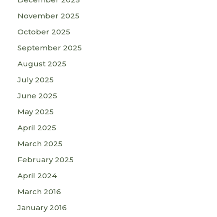
November 2025
October 2025
September 2025
August 2025
July 2025
June 2025
May 2025
April 2025
March 2025
February 2025
April 2024
March 2016
January 2016