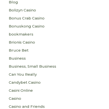
Blog
Bolizyn Casino
Bonus Crab Casino
Bonuskong Casino
bookmakers
Brionis Casino
Bruce Bet
Business
Business, Small Business
Can You Really
Candybet Casino
Casini Online
Casino
Casino and Friends