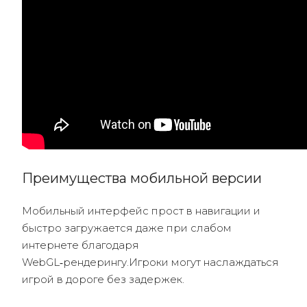
Преимущества мобильной версии
Мобильный интерфейс прост в навигации и
быстро загружается даже при слабом
интернете благодаря
WebGL‑рендерингу.Игроки могут наслаждаться
игрой в дороге без задержек.