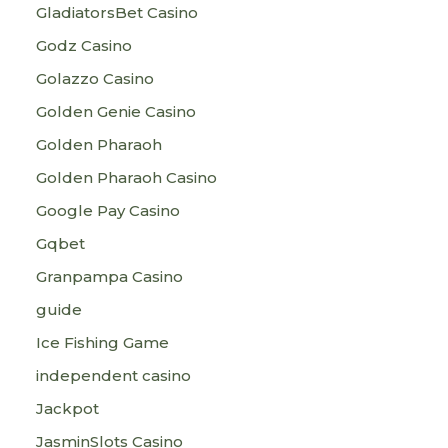
GladiatorsBet Casino
Godz Casino
Golazzo Casino
Golden Genie Casino
Golden Pharaoh
Golden Pharaoh Casino
Google Pay Casino
Gqbet
Granpampa Casino
guide
Ice Fishing Game
independent casino
Jackpot
JasminSlots Casino