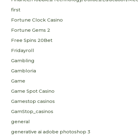
first
Fortune Clock Casino
Fortune Gems 2
Free Spins 20Bet
Fridayroll
Gambling
Gambloria
Game
Game Spot Casino
Gamestop casinos
GamStop_casinos
general
generative ai adobe photoshop 3