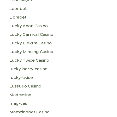
Leonbet
Librabet
Lucky Anon Casino
Lucky Carnival Casino
Lucky Elektra Casino
Lucky Minning Casino
Lucky Twice Casino
lucky-barry-casino
lucky-twice
Lussurio Casino
Madcasino
mag-cas
Mamzinobet Casino