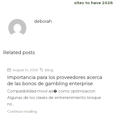
sites to have 2026
deborah
Related posts
August 10, 2026
Blog
Importancia para los proveedores acerca
de las bonos de gambling enterprise
Compatibilidad movil asi� como optimizacion
Algunas de los clases de entretenimiento lorsque
no...
Continue reading