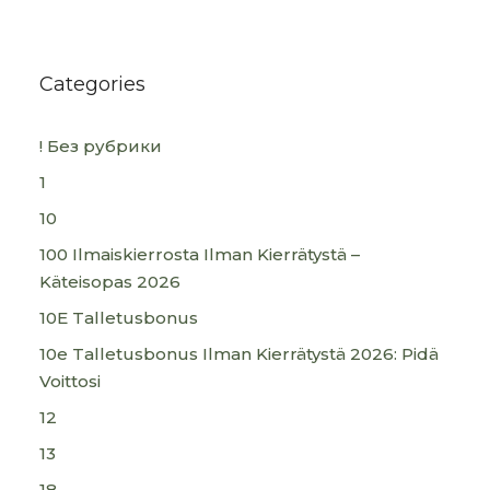
Categories
! Без рубрики
1
10
100 Ilmaiskierrosta Ilman Kierrätystä –
Käteisopas 2026
10E Talletusbonus
10e Talletusbonus Ilman Kierrätystä 2026: Pidä
Voittosi
12
13
18