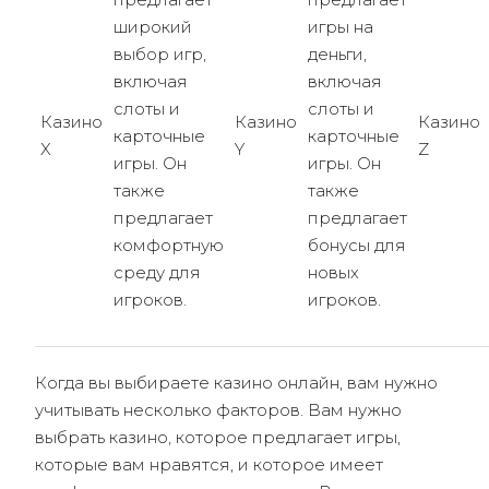
широкий
игры на
выбор игр,
деньги,
включая
включая
слоты и
слоты и
Казино
Казино
Казино
карточные
карточные
X
Y
Z
игры. Он
игры. Он
также
также
предлагает
предлагает
комфортную
бонусы для
среду для
новых
игроков.
игроков.
Когда вы выбираете казино онлайн, вам нужно
учитывать несколько факторов. Вам нужно
выбрать казино, которое предлагает игры,
которые вам нравятся, и которое имеет