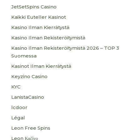
JetSetSpins Casino
Kaikki Euteller Kasinot
Kasino Ilman Kierrätystä
Kasino Ilman Rekisteröitymistä
Kasino Ilman Rekisteröitymistä 2026 – TOP 3
Suomessa
Kasinot Ilman Kierrätystä
Keyzino Casino
KYC
LanistaCasino
lcdoor
Légal
Leon Free Spins
Leon Καζίνο