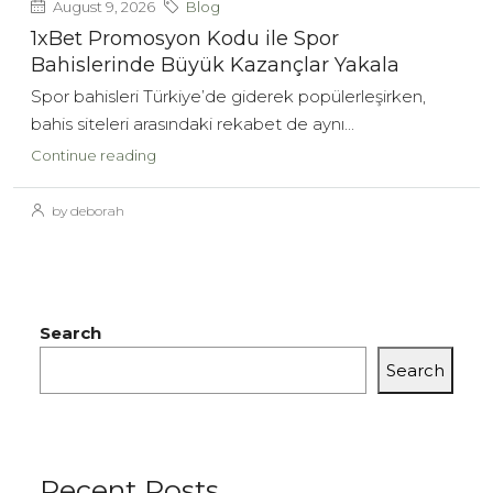
August 9, 2026
Blog
1xBet Promosyon Kodu ile Spor
Bahislerinde Büyük Kazançlar Yakala
Spor bahisleri Türkiye’de giderek popülerleşirken,
bahis siteleri arasındaki rekabet de aynı...
Continue reading
by deborah
Search
Search
Recent Posts