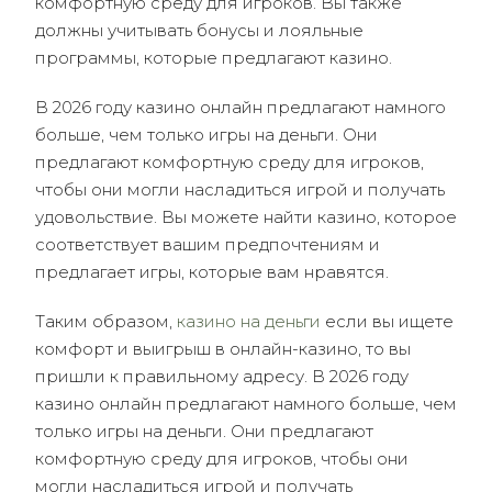
комфортную среду для игроков. Вы также
должны учитывать бонусы и лояльные
программы, которые предлагают казино.
В 2026 году казино онлайн предлагают намного
больше, чем только игры на деньги. Они
предлагают комфортную среду для игроков,
чтобы они могли насладиться игрой и получать
удовольствие. Вы можете найти казино, которое
соответствует вашим предпочтениям и
предлагает игры, которые вам нравятся.
Таким образом,
казино на деньги
если вы ищете
комфорт и выигрыш в онлайн-казино, то вы
пришли к правильному адресу. В 2026 году
казино онлайн предлагают намного больше, чем
только игры на деньги. Они предлагают
комфортную среду для игроков, чтобы они
могли насладиться игрой и получать