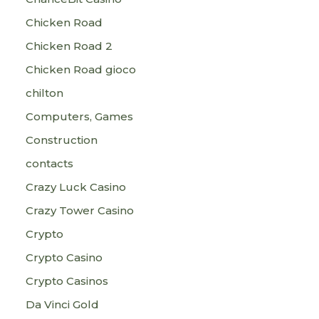
Chicken Road
Chicken Road 2
Chicken Road gioco
chilton
Computers, Games
Construction
contacts
Crazy Luck Casino
Crazy Tower Сasino
Crypto
Crypto Casino
Crypto Casinos
Da Vinci Gold