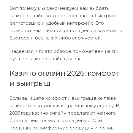
Вот почему мы рекомендуем вам выбрать
казино онлайн, которое предлагает быструю
регистрацию и удобный интерфейс. Это
позволит вам начать играть на деньги как можно
быстрее и без каких-либо сложностей.
Надеемся, что это обзоре поможет вам найти
лучшее казино онлайн для вас.
Казино онлайн 2026: комфорт
и выигрыш
Если вы ищете комфорт и выигрыш в онлайн-
казино, то вы пришли к правильному адресу. В
2026 году казино онлайн предлагают намного
больше, чем только игры на деньги. Они
предлагают комфортную среду для игроков,