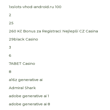
1xslots-vhod-android.ru 100
2
25
260 Kč Bonus za Registraci: Nejlepší CZ Casina
29black Casino
3
6
7ABET Casino
8
a16z generative ai
Admiral Shark
adobe generative ai 1
adobe generative ai 8