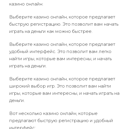
казино онлайн:
Выберите казино онлайн, которое предлагает
быструю регистрацию. Это позволит вам начать
играть на деньги как можно быстрее.
Выберите казино онлайн, которое предлагает
удобный интерфейс. Это позволит вам легко
найти игры, которые вам интересны, и начать
играть на деньги.
Выберите казино онлайн, которое предлагает
широкий выбор игр. Это позволит вам найти
игры, которые вам интересны, и начать играть на
деньги.
Вот несколько казино онлайн, которые
предлагают быструю регистрацию и удобный
интерфейс: