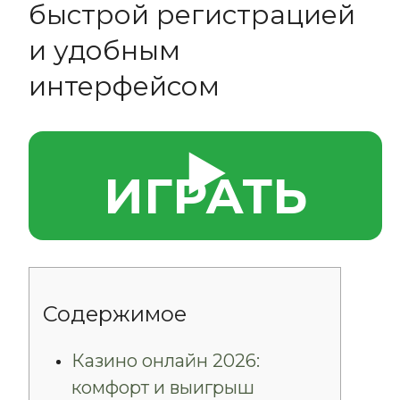
быстрой регистрацией
и удобным
интерфейсом
▶️
ИГРАТЬ
Содержимое
Казино онлайн 2026:
комфорт и выигрыш