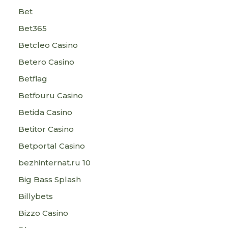
Bet
Bet365
Betcleo Casino
Betero Casino
Betflag
Betfouru Casino
Betida Casino
Betitor Casino
Betportal Casino
bezhinternat.ru 10
Big Bass Splash
Billybets
Bizzo Casino