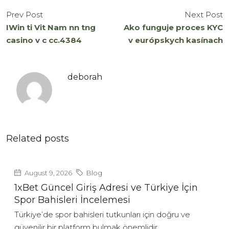
Prev Post
Next Post
IWin ti Vit Nam nn tng
Ako funguje proces KYC
casino v c cc.4384
v európskych kasínach
deborah
Related posts
August 9, 2026
Blog
1xBet Güncel Giriş Adresi ve Türkiye İçin
Spor Bahisleri İncelemesi
Türkiye’de spor bahisleri tutkunları için doğru ve
güvenilir bir platform bulmak önemlidir....