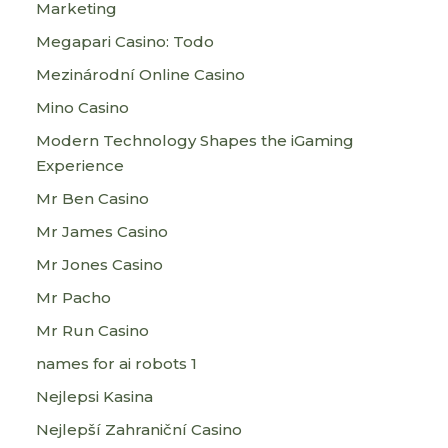
Marketing
Megapari Casino: Todo
Mezinárodní Online Casino
Mino Casino
Modern Technology Shapes the iGaming
Experience
Mr Ben Casino
Mr James Casino
Mr Jones Casino
Mr Pacho
Mr Run Casino
names for ai robots 1
Nejlepsi Kasina
Nejlepší Zahraniční Casino