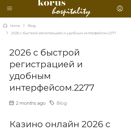
Home
Blog
2026 с быстрой регистрацией и удобным интерфейсом.2277
2026 с быстрой
регистрацией и
удобным
интерфейсом.2277
2 months ago
Blog
Казино онлайн 2026 с