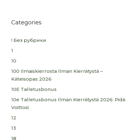
Categories
! Без рубрики
1
10
100 Ilmaiskierrosta Ilman Kierrätystä –
Käteisopas 2026
10E Talletusbonus
10e Talletusbonus Ilman Kierrätystä 2026: Pidä
Voittosi
12
13
18