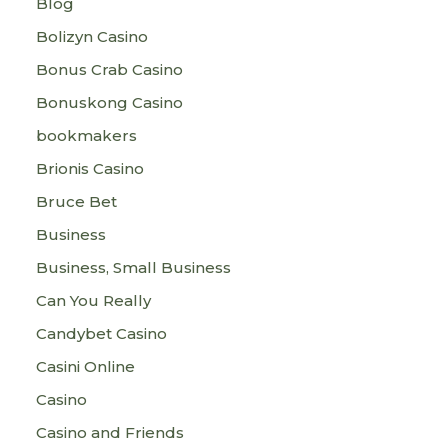
Blog
Bolizyn Casino
Bonus Crab Casino
Bonuskong Casino
bookmakers
Brionis Casino
Bruce Bet
Business
Business, Small Business
Can You Really
Candybet Casino
Casini Online
Casino
Casino and Friends