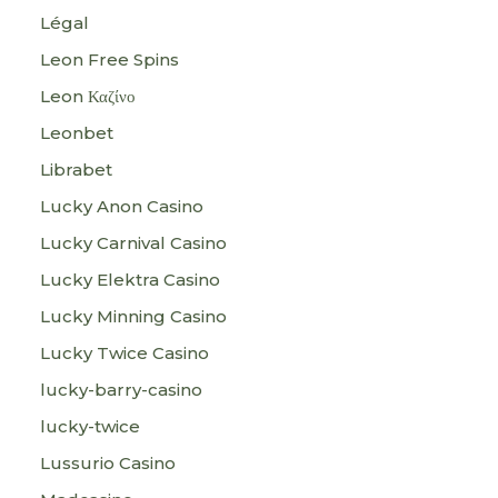
Légal
Leon Free Spins
Leon Καζίνο
Leonbet
Librabet
Lucky Anon Casino
Lucky Carnival Casino
Lucky Elektra Casino
Lucky Minning Casino
Lucky Twice Casino
lucky-barry-casino
lucky-twice
Lussurio Casino