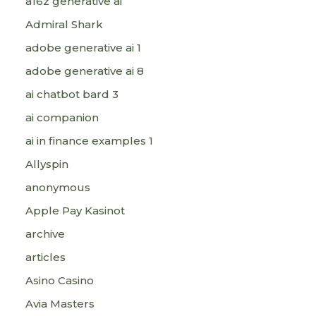
a16z generative ai
Admiral Shark
adobe generative ai 1
adobe generative ai 8
ai chatbot bard 3
ai companion
ai in finance examples 1
Allyspin
anonymous
Apple Pay Kasinot
archive
articles
Asino Casino
Avia Masters