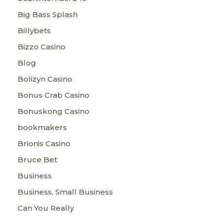
Big Bass Splash
Billybets
Bizzo Casino
Blog
Bolizyn Casino
Bonus Crab Casino
Bonuskong Casino
bookmakers
Brionis Casino
Bruce Bet
Business
Business, Small Business
Can You Really