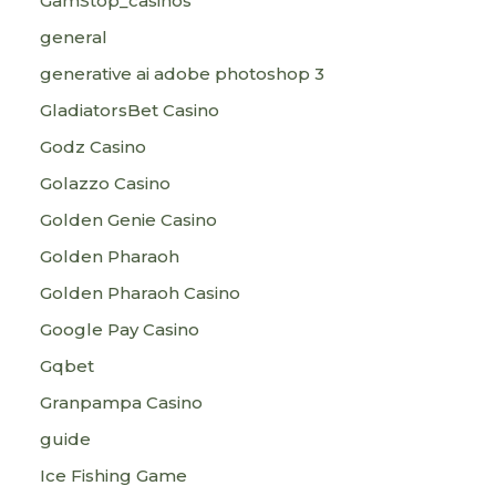
GamStop_casinos
general
generative ai adobe photoshop 3
GladiatorsBet Casino
Godz Casino
Golazzo Casino
Golden Genie Casino
Golden Pharaoh
Golden Pharaoh Casino
Google Pay Casino
Gqbet
Granpampa Casino
guide
Ice Fishing Game