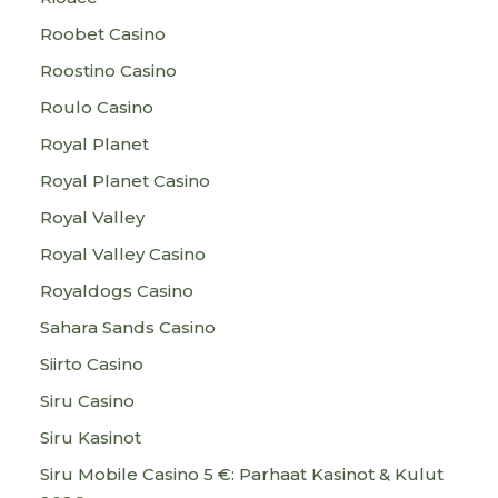
Roobet Casino
Roostino Casino
Roulo Casino
Royal Planet
Royal Planet Casino
Royal Valley
Royal Valley Casino
Royaldogs Casino
Sahara Sands Casino
Siirto Casino
Siru Casino
Siru Kasinot
Siru Mobile Casino 5 €: Parhaat Kasinot & Kulut