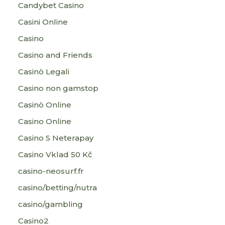
Candybet Casino
Casini Online
Casino
Casino and Friends
Casinò Legali
Casino non gamstop
Casinò Online
Casino Online
Casino S Neterapay
Casino Vklad 50 Kč
casino-neosurf.fr
casino/betting/nutra
casino/gambling
Casino2