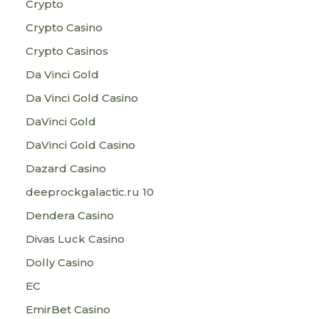
Crypto
Crypto Casino
Crypto Casinos
Da Vinci Gold
Da Vinci Gold Casino
DaVinci Gold
DaVinci Gold Casino
Dazard Casino
deeprockgalactic.ru 10
Dendera Casino
Divas Luck Casino
Dolly Casino
EC
EmirBet Casino