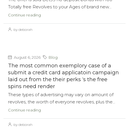
Totally free Revolves to your Ages of brand new...
Continue reading
by deborah
August 6, 2026
Blog
The most common exemplory case of a
submit a credit card applicatoin campaign
laid out from the their perks ‘s the free
spins need render
These types of advertising may vary on amount of
revolves, the worth of everyone revolves, plus the...
Continue reading
by deborah