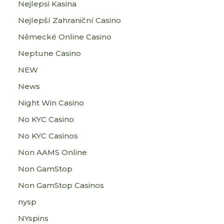
Nejlepsi Kasina
Nejlepší Zahraniční Casino
Německé Online Casino
Neptune Casino
NEW
News
Night Win Casino
No KYC Casino
No KYC Casinos
Non AAMS Online
Non GamStop
Non GamStop Casinos
nysp
NYspins