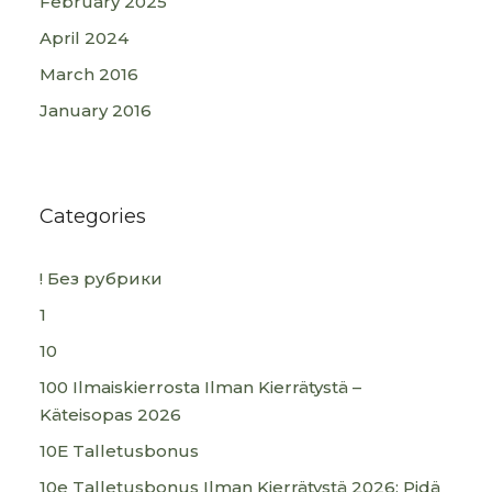
February 2025
April 2024
March 2016
January 2016
Categories
! Без рубрики
1
10
100 Ilmaiskierrosta Ilman Kierrätystä –
Käteisopas 2026
10E Talletusbonus
10e Talletusbonus Ilman Kierrätystä 2026: Pidä