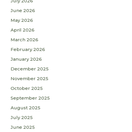
July 2026
June 2026
May 2026
April 2026
March 2026
February 2026
January 2026
December 2025
November 2025
October 2025
September 2025
August 2025
July 2025
June 2025