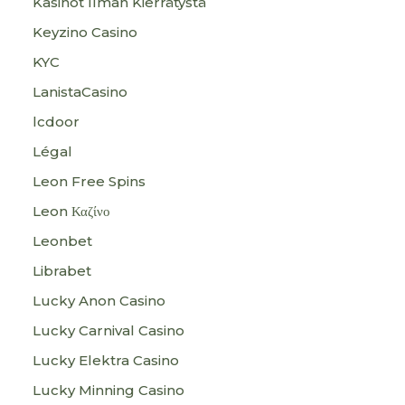
Kasinot Ilman Kierrätystä
Keyzino Casino
KYC
LanistaCasino
lcdoor
Légal
Leon Free Spins
Leon Καζίνο
Leonbet
Librabet
Lucky Anon Casino
Lucky Carnival Casino
Lucky Elektra Casino
Lucky Minning Casino