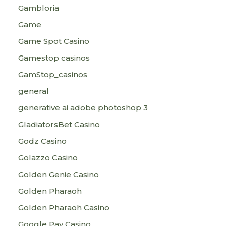
Gambloria
Game
Game Spot Casino
Gamestop casinos
GamStop_casinos
general
generative ai adobe photoshop 3
GladiatorsBet Casino
Godz Casino
Golazzo Casino
Golden Genie Casino
Golden Pharaoh
Golden Pharaoh Casino
Google Pay Casino