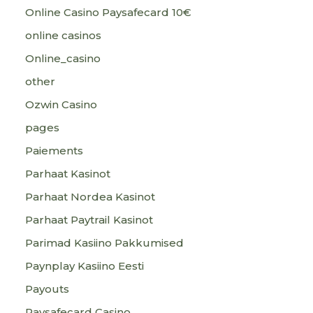
Online Casino Paysafecard 10€
online casinos
Online_casino
other
Ozwin Casino
pages
Paiements
Parhaat Kasinot
Parhaat Nordea Kasinot
Parhaat Paytrail Kasinot
Parimad Kasiino Pakkumised
Paynplay Kasiino Eesti
Payouts
Paysafecard Casino