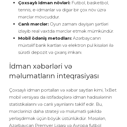
Çoxsaylı idman növləri:
Futbol, basketbol,
tennis, e-idmanlar və digər bir çox növ üzrə
mərclər mövcuddur.
Canlı mərclər:
Oyun zamanı dəyişən şərtləri
izləyib real vaxtda mərclər etmək mümkündür.
Mobil ödəniş metodları:
Azərbaycanın
müxtəlif bank kartları və elektron pul kisələri ilə
sürətli depozit və çıxarış imkanı.
İdman xəbərləri və
məlumatların inteqrasiyası
Çoxsaylı idman portalları və xəbər saytları kimi, 1xBet
mobil versiyası da istifadəçilərə idman hadisələrinin
statistikalarını və canlı yayınlarını təklif edir. Bu,
mərclərinizi daha strateji və məlumatlı şəkildə
yerləşdirmək üçün böyük üstünlükdür. Məsələn,
Azərbaycan Premyer Liqası və Avropa futbol