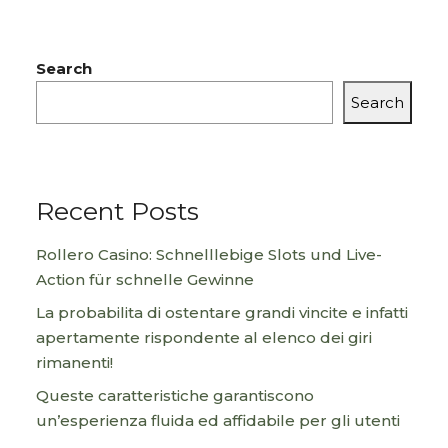
Search
Search
Recent Posts
Rollero Casino: Schnelllebige Slots und Live-
Action für schnelle Gewinne
La probabilita di ostentare grandi vincite e infatti
apertamente rispondente al elenco dei giri
rimanenti!
Queste caratteristiche garantiscono
un’esperienza fluida ed affidabile per gli utenti