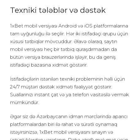
Texniki tələblər və dəstək
1xBet mobil versiyası Android və iOS platformalarına
tam uyğunluğu ilə seçilir. Hər iki istifadəçi qrupu üçün
xüsusi tətbiqlər mövcuddur. Əlavə olaraq, saytın
mobil versiyası heç bir tətbiq quraşdırmadan da
bütün versiya brauzerlərində işləyir, bu da geniş
istifadəçi bazasına xidmət göstərir.
İstifadəçilərin istənilən texniki probleminin həlli üçün
24/7 müştəri dəstək xidməti fəaliyyət göstərir.
Suallarınızı instant çat və ya telefon vasitəsilə vermək
mümkündür.
Əgər siz də Azərbaycanın idman mərclərində aparıcı
platformalardan biri ilə rahat və sürətli oynamaq
istəyirsinizsə, 1xBet mobil versiyasını sınayın və
üstünlüklərdən yararlanın. Daha ətraflı məlumat üçün