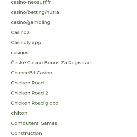
casino-neosurf.fr
casino/betting/nutra
casino/gambling
Casino2
Casinoly app
casinos
České Casino Bonus Za Registraci
ChanceBit Casino
Chicken Road
Chicken Road 2
Chicken Road gioco
chilton
Computers, Games
Construction