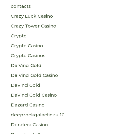
contacts
Crazy Luck Casino
Crazy Tower Сasino
Crypto
Crypto Casino
Crypto Casinos
Da Vinci Gold
Da Vinci Gold Casino
DaVinci Gold
DaVinci Gold Casino
Dazard Casino
deeprockgalactic.ru 10
Dendera Casino