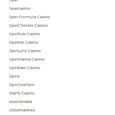
Speicasino
Spin Formula Casino
SpinChester Casino
Spinhub Casino
Spininio Casino
SpinLynx Casino
Spinmama Casino
SpinRain Casino
Spins
Sportwetten
Starfy Casino
stoichimata
stoiximatikes