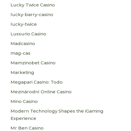
Lucky Twice Casino
lucky-barry-casino
lucky-twice
Lussurio Casino
Madcasino
mag-cas
Mamzinobet Casino
Marketing
Megapari Casino: Todo
Mezinárodní Online Casino
Mino Casino
Modern Technology Shapes the iGaming
Experience
Mr Ben Casino