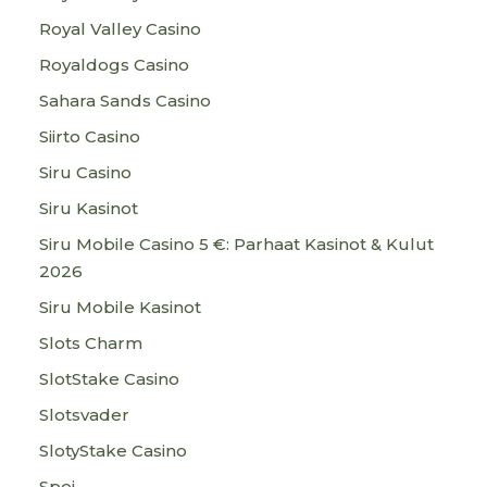
Royal Valley Casino
Royaldogs Casino
Sahara Sands Casino
Siirto Casino
Siru Casino
Siru Kasinot
Siru Mobile Casino 5 €: Parhaat Kasinot & Kulut
2026
Siru Mobile Kasinot
Slots Charm
SlotStake Casino
Slotsvader
SlotyStake Casino
Spei