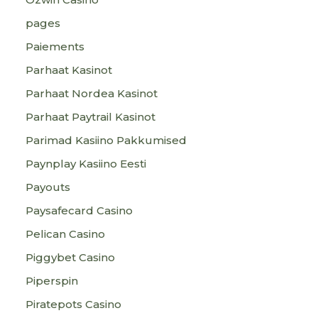
pages
Paiements
Parhaat Kasinot
Parhaat Nordea Kasinot
Parhaat Paytrail Kasinot
Parimad Kasiino Pakkumised
Paynplay Kasiino Eesti
Payouts
Paysafecard Casino
Pelican Casino
Piggybet Casino
Piperspin
Piratepots Casino