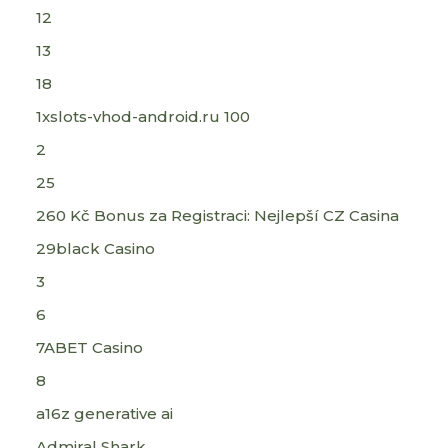
12
13
18
1xslots-vhod-android.ru 100
2
25
260 Kč Bonus za Registraci: Nejlepší CZ Casina
29black Casino
3
6
7ABET Casino
8
a16z generative ai
Admiral Shark