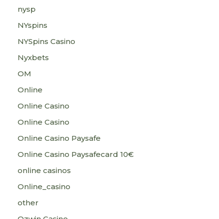
nysp
NYspins
NYSpins Casino
Nyxbets
OM
Online
Online Casino
Online Casino
Online Casino Paysafe
Online Casino Paysafecard 10€
online casinos
Online_casino
other
Ozwin Casino