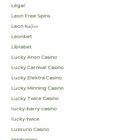
Légal
Leon Free Spins
Leon Καζίνο
Leonbet
Librabet
Lucky Anon Casino
Lucky Carnival Casino
Lucky Elektra Casino
Lucky Minning Casino
Lucky Twice Casino
lucky-barry-casino
lucky-twice
Lussurio Casino
Madcasino