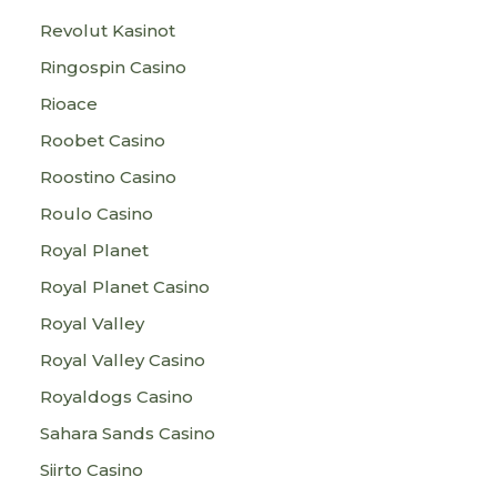
Revolut Kasinot
Ringospin Casino
Rioace
Roobet Casino
Roostino Casino
Roulo Casino
Royal Planet
Royal Planet Casino
Royal Valley
Royal Valley Casino
Royaldogs Casino
Sahara Sands Casino
Siirto Casino