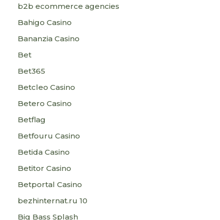
b2b ecommerce agencies
Bahigo Casino
Bananzia Casino
Bet
Bet365
Betcleo Casino
Betero Casino
Betflag
Betfouru Casino
Betida Casino
Betitor Casino
Betportal Casino
bezhinternat.ru 10
Big Bass Splash