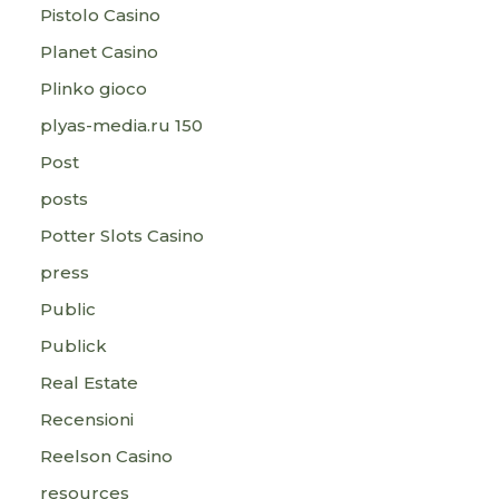
Pistolo Casino
Planet Casino
Plinko gioco
plyas-media.ru 150
Post
posts
Potter Slots Casino
press
Public
Publick
Real Estate
Recensioni
Reelson Casino
resources