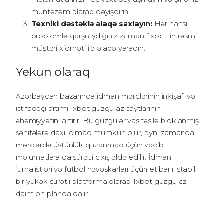
müntəzəm olaraq dəyişdirin.
Texniki dəstəklə əlaqə saxlayın:
Hər hansı
problemlə qarşılaşdığınız zaman, 1xbet-in rəsmi
müştəri xidməti ilə əlaqə yaradın.
Yekun olaraq
Azərbaycan bazarında idman mərclərinin inkişafı və
istifadəçi artımı 1xbet güzgü az saytlarının
əhəmiyyətini artırır. Bu güzgülər vasitəsilə bloklanmış
səhifələrə daxil olmaq mümkün olur, eyni zamanda
mərclərdə üstünlük qazanmaq üçün vacib
məlumatlara da sürətli çıxış əldə edilir. İdman
jurnalistləri və futbol həvəskarları üçün etibarlı, stabil
bir yükək sürətli platforma olaraq 1xbet güzgü az
daim ön planda qalır.