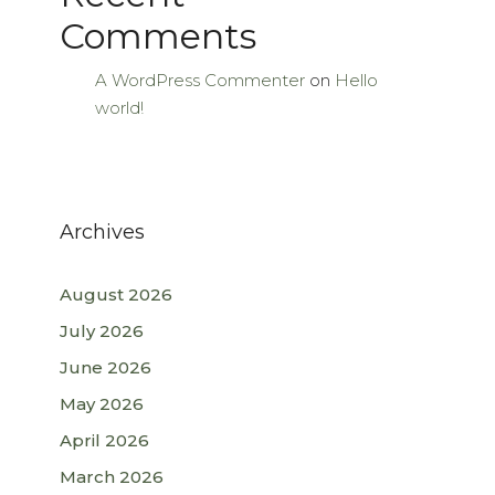
Comments
A WordPress Commenter
on
Hello
world!
Archives
August 2026
July 2026
June 2026
May 2026
April 2026
March 2026