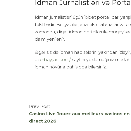
İdman Jurnalistləri və Porta
İdman jurnalistləri üçün 1xbet portalı cari yarı
təklif edir. Bu, yazılar, analitik materiallar 
zamanda, digər idman portalları ilə müqayisəd
daim yenilənir.
Əgər siz də idman hadisələrini yaxından izləyi
azerbayjan.com/
saytını yoxlamağınız məsləhət
idman növünə bahis edə bilərsiniz.
Prev Post
Casino Live Jouez aux meilleurs casinos en
direct 2026