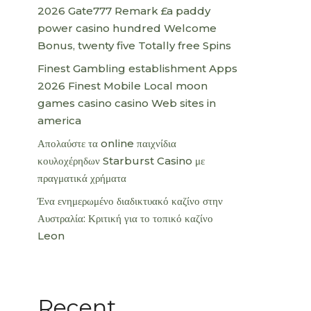
2026 Gate777 Remark £a paddy
power casino hundred Welcome
Bonus, twenty five Totally free Spins
Finest Gambling establishment Apps
2026 Finest Mobile Local moon
games casino casino Web sites in
america
Απολαύστε τα online παιχνίδια
κουλοχέρηδων Starburst Casino με
πραγματικά χρήματα
Ένα ενημερωμένο διαδικτυακό καζίνο στην
Αυστραλία: Κριτική για το τοπικό καζίνο
Leon
Recent