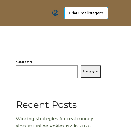
Criar uma listagem
Search
Search
Recent Posts
Winning strategies for real money
slots at Online Pokies NZ in 2026