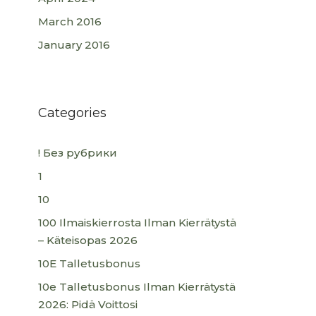
March 2016
January 2016
Categories
! Без рубрики
1
10
100 Ilmaiskierrosta Ilman Kierrätystä
– Käteisopas 2026
10E Talletusbonus
10e Talletusbonus Ilman Kierrätystä
2026: Pidä Voittosi