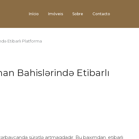
Início
Imóveis
Sobre
Contacto
də Etibarlı Platforma
an Bahislərində Etibarlı
Azərbaycanda sürətlə artmaqdadır. Bu baxımdan, etibarlı