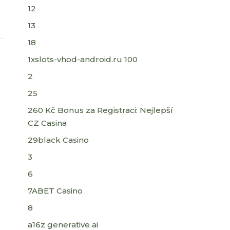
12
13
18
1xslots-vhod-android.ru 100
2
25
260 Kč Bonus za Registraci: Nejlepší
CZ Casina
29black Casino
3
6
7ABET Casino
8
a16z generative ai