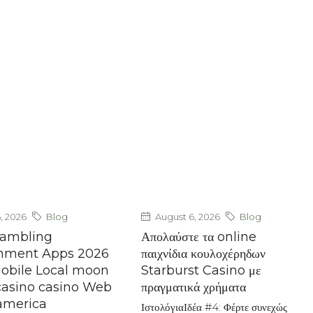
, 2026
Blog
August 6, 2026
Blog
Gambling
Απολαύστε τα online
shment Apps 2026
παιχνίδια κουλοχέρηδων
Mobile Local moon
Starburst Casino με
asino casino Web
πραγματικά χρήματα
 america
ΙστολόγιαΙδέα #4: Φέρτε συνεχώς