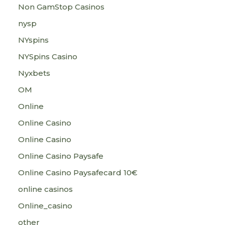
Non GamStop Casinos
nysp
NYspins
NYSpins Casino
Nyxbets
OM
Online
Online Casino
Online Casino
Online Casino Paysafe
Online Casino Paysafecard 10€
online casinos
Online_casino
other