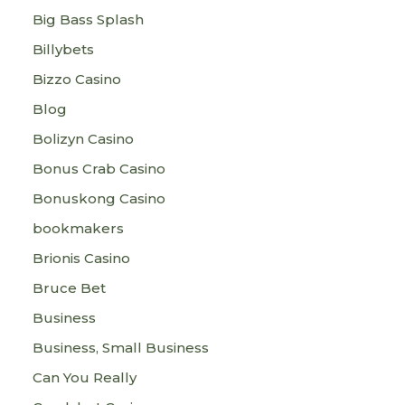
Big Bass Splash
Billybets
Bizzo Casino
Blog
Bolizyn Casino
Bonus Crab Casino
Bonuskong Casino
bookmakers
Brionis Casino
Bruce Bet
Business
Business, Small Business
Can You Really