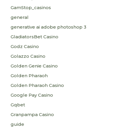
GamStop_casinos
general
generative ai adobe photoshop 3
GladiatorsBet Casino
Godz Casino
Golazzo Casino
Golden Genie Casino
Golden Pharaoh
Golden Pharaoh Casino
Google Pay Casino
Gqbet
Granpampa Casino
guide