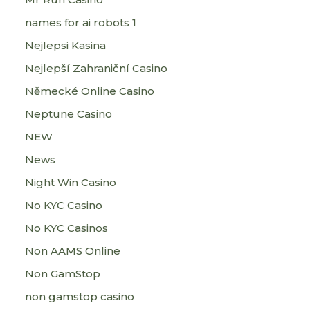
names for ai robots 1
Nejlepsi Kasina
Nejlepší Zahraniční Casino
Německé Online Casino
Neptune Casino
NEW
News
Night Win Casino
No KYC Casino
No KYC Casinos
Non AAMS Online
Non GamStop
non gamstop casino