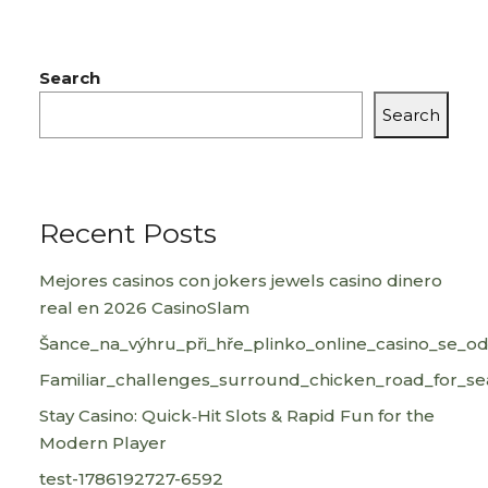
Search
Search
Recent Posts
Mejores casinos con jokers jewels casino dinero
real en 2026 CasinoSlam
Šance_na_výhru_při_hře_plinko_online_casino_se_od
Familiar_challenges_surround_chicken_road_for_s
Stay Casino: Quick‑Hit Slots & Rapid Fun for the
Modern Player
test-1786192727-6592