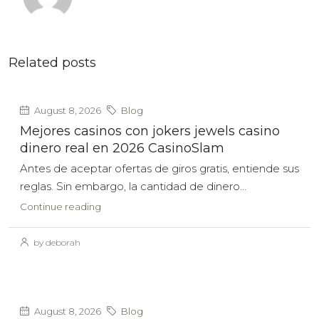
Related posts
August 8, 2026
Blog
Mejores casinos con jokers jewels casino
dinero real en 2026 CasinoSlam
Antes de aceptar ofertas de giros gratis, entiende sus
reglas. Sin embargo, la cantidad de dinero...
Continue reading
by deborah
August 8, 2026
Blog