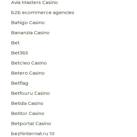
Avia Masters Casino
b2b ecommerce agencies
Bahigo Casino
Bananzia Casino
Bet
Bet365
Betcleo Casino
Betero Casino
Betflag
Betfouru Casino
Betida Casino
Betitor Casino
Betportal Casino
bezhinternat.ru 10