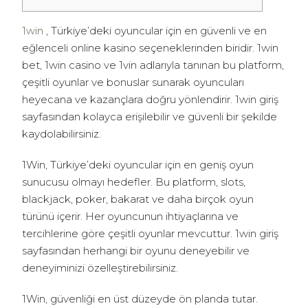
1win
, Türkiye’deki oyuncular için en güvenli ve en
eğlenceli online kasino seçeneklerinden biridir. 1win
bet, 1win casino ve 1vin adlarıyla tanınan bu platform,
çeşitli oyunlar ve bonuslar sunarak oyuncuları
heyecana ve kazançlara doğru yönlendirir. 1win giriş
sayfasından kolayca erişilebilir ve güvenli bir şekilde
kaydolabilirsiniz.
1Win, Türkiye’deki oyuncular için en geniş oyun
sunucusu olmayı hedefler. Bu platform, slots,
blackjack, poker, bakarat ve daha birçok oyun
türünü içerir. Her oyuncunun ihtiyaçlarına ve
tercihlerine göre çeşitli oyunlar mevcuttur. 1win giriş
sayfasından herhangi bir oyunu deneyebilir ve
deneyiminizi özelleştirebilirsiniz.
1Win, güvenliği en üst düzeyde ön planda tutar.