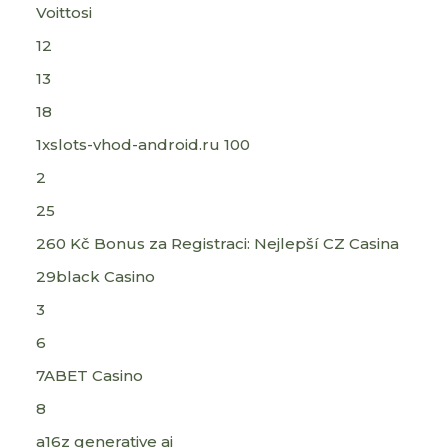
Voittosi
12
13
18
1xslots-vhod-android.ru 100
2
25
260 Kč Bonus za Registraci: Nejlepší CZ Casina
29black Casino
3
6
7ABET Casino
8
a16z generative ai