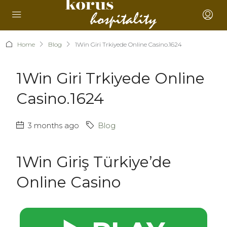
Home
Blog
1Win Giri Trkiyede Online Casino.1624
1Win Giri Trkiyede Online
Casino.1624
3 months ago
Blog
1Win Giriş Türkiye’de
Online Casino