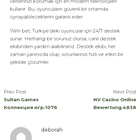
verilerinizi korumak için en modern teknolojileri
kullanır. Bu, oyuncuların güvenli bir ortamda
oynayabileceklerini garanti eder.
1Win bet, Türkiye’deki oyuncular için 24/7 destek
sunar. Herhangi bir sorunuz olursa, canlı destek
ekibinden yardım alabilirsiniz. Destek ekibi, her
zaman yanınızda olup, sorunlarınızı hızlı ve etkin bir
şekilde çözümler.
Prev Post
Next Post
Sultan Games
NV Casino Online
Коллекция игр.1076
Bewertung.4838
deborah