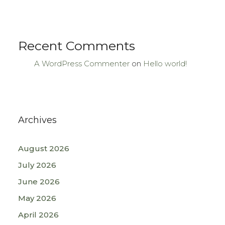
Recent Comments
A WordPress Commenter
on
Hello world!
Archives
August 2026
July 2026
June 2026
May 2026
April 2026