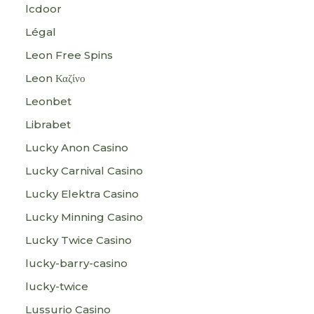
lcdoor
Légal
Leon Free Spins
Leon Καζίνο
Leonbet
Librabet
Lucky Anon Casino
Lucky Carnival Casino
Lucky Elektra Casino
Lucky Minning Casino
Lucky Twice Casino
lucky-barry-casino
lucky-twice
Lussurio Casino