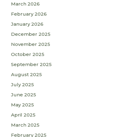
March 2026
February 2026
January 2026
December 2025
November 2025
October 2025
September 2025
August 2025
July 2025
June 2025
May 2025
April 2025
March 2025
February 2025