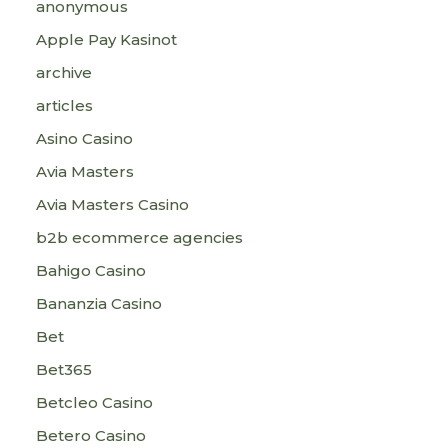
anonymous
Apple Pay Kasinot
archive
articles
Asino Casino
Avia Masters
Avia Masters Casino
b2b ecommerce agencies
Bahigo Casino
Bananzia Casino
Bet
Bet365
Betcleo Casino
Betero Casino