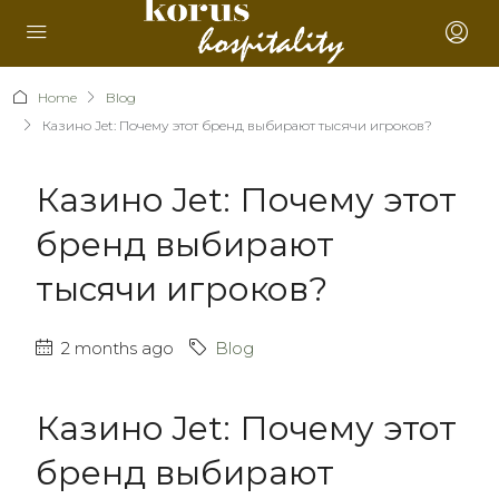
Home
Blog
Казино Jet: Почему этот бренд выбирают тысячи игроков?
Казино Jet: Почему этот
бренд выбирают
тысячи игроков?
2 months ago
Blog
Казино Jet: Почему этот
бренд выбирают