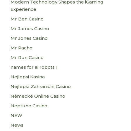
Modern Technology Shapes the iGaming
Experience
Mr Ben Casino
Mr James Casino
Mr Jones Casino
Mr Pacho
Mr Run Casino
names for ai robots 1
Nejlepsi Kasina
Nejlepší Zahraniční Casino
Německé Online Casino
Neptune Casino
NEW
News