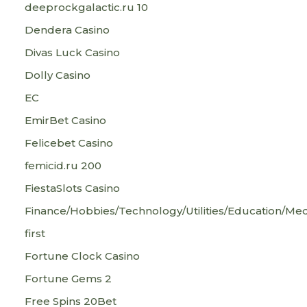
deeprockgalactic.ru 10
Dendera Casino
Divas Luck Casino
Dolly Casino
EC
EmirBet Casino
Felicebet Casino
femicid.ru 200
FiestaSlots Casino
Finance/Hobbies/Technology/Utilities/Education/Med
first
Fortune Clock Casino
Fortune Gems 2
Free Spins 20Bet