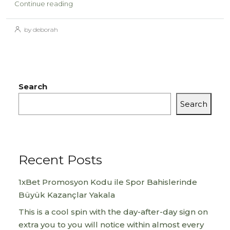
Continue reading
by deborah
Search
Search
Recent Posts
1xBet Promosyon Kodu ile Spor Bahislerinde
Büyük Kazançlar Yakala
This is a cool spin with the day-after-day sign on
extra you to you will notice within almost every