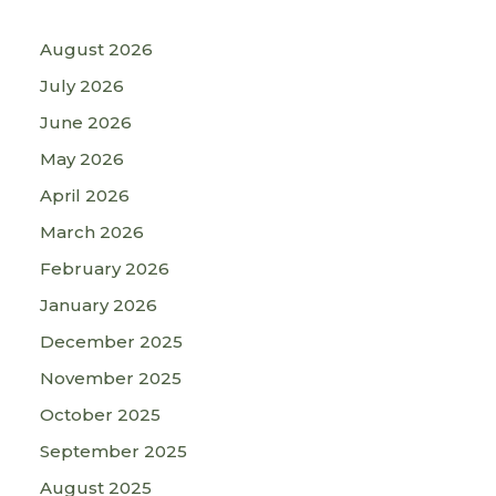
August 2026
July 2026
June 2026
May 2026
April 2026
March 2026
February 2026
January 2026
December 2025
November 2025
October 2025
September 2025
August 2025