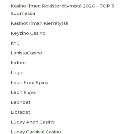
Kasino Ilman Rekisteröitymistä 2026 – TOP 3
Suomessa
Kasinot Ilman Kierrätystä
Keyzino Casino
KYC
LanistaCasino
lcdoor
Légal
Leon Free Spins
Leon Καζίνο
Leonbet
Librabet
Lucky Anon Casino
Lucky Carnival Casino