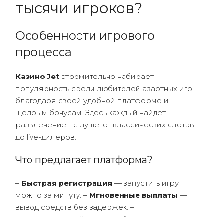
тысячи игроков?
Особенности игрового
процесса
Казино Jet
стремительно набирает
популярность среди любителей азартных игр
благодаря своей удобной платформе и
щедрым бонусам. Здесь каждый найдёт
развлечение по душе: от классических слотов
до live-дилеров.
Что предлагает платформа?
–
Быстрая регистрация
— запустить игру
можно за минуту. –
Мгновенные выплаты
—
вывод средств без задержек. –