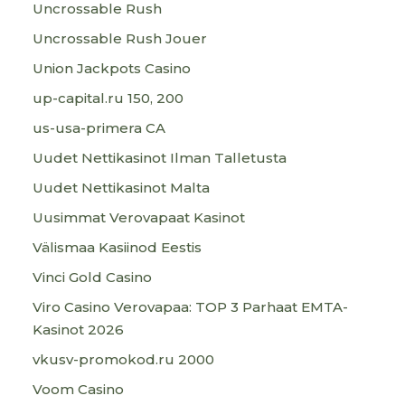
Uncrossable Rush
Uncrossable Rush Jouer
Union Jackpots Casino
up-capital.ru 150, 200
us-usa-primera CA
Uudet Nettikasinot Ilman Talletusta
Uudet Nettikasinot Malta
Uusimmat Verovapaat Kasinot
Välismaa Kasiinod Eestis
Vinci Gold Casino
Viro Casino Verovapaa: TOP 3 Parhaat EMTA-
Kasinot 2026
vkusv-promokod.ru 2000
Voom Casino