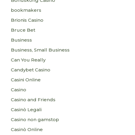
Bonuskong Casino
bookmakers
Brionis Casino
Bruce Bet
Business
Business, Small Business
Can You Really
Candybet Casino
Casini Online
Casino
Casino and Friends
Casinò Legali
Casino non gamstop
Casinò Online