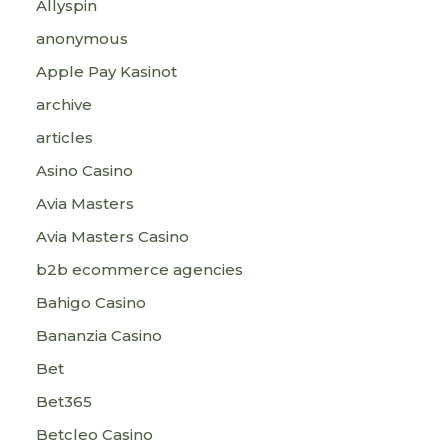
Allyspin
anonymous
Apple Pay Kasinot
archive
articles
Asino Casino
Avia Masters
Avia Masters Casino
b2b ecommerce agencies
Bahigo Casino
Bananzia Casino
Bet
Bet365
Betcleo Casino