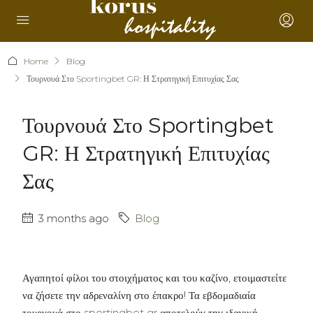
Home
Blog
Τουρνουά Στο Sportingbet GR: Η Στρατηγική Επιτυχίας Σας
Τουρνουά Στο Sportingbet
GR: Η Στρατηγική Επιτυχίας
Σας
3 months ago
Blog
Αγαπητοί φίλοι του στοιχήματος και του καζίνο, ετοιμαστείτε
να ζήσετε την αδρεναλίνη στο έπακρο! Τα εβδομαδιαία
τουρνουά στο
sportingbet gr
αποτελούν την ιδανική