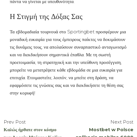
πάντα να γίνεται με υπευθυνότητα.
Η Στιγμή της Δόξας Σας
Τα εβδομαδιαία τουρνουά στο Sportingbet προσφέρουν μια
μοναδική ευκαιρία για τους έμπειρους παίκτες να δοκιμάσουν
τις δυνάμεις τους, να απολαύσουν συναρπαστικό ανταγωνισμό
και να διεκδικήσουν σημαντικά έπαθλα. Με τη σωστή
προετοιμασία, τη στρατηγική και την υπεύθυνη προσέγγιση,
μπορείτε να μετατρέψετε κάθε εβδομάδα σε μια ευκαιρία για
επιτυχία. Ετοιμαστείτε, λοιπόν, να μπείτε στη δράση, να
εφαρμόσετε τις γνώσεις σας και να διεκδικήσετε τη θέση σας
στην κορυφή!
Prev Post
Next Post
Καλώς ήρθατε στον κόσμο
Mostbet w Polsce