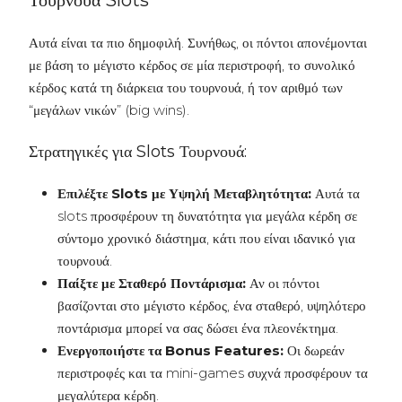
Τουρνουά Slots
Αυτά είναι τα πιο δημοφιλή. Συνήθως, οι πόντοι απονέμονται
με βάση το μέγιστο κέρδος σε μία περιστροφή, το συνολικό
κέρδος κατά τη διάρκεια του τουρνουά, ή τον αριθμό των
“μεγάλων νικών” (big wins).
Στρατηγικές για Slots Τουρνουά:
Επιλέξτε Slots με Υψηλή Μεταβλητότητα:
Αυτά τα
slots προσφέρουν τη δυνατότητα για μεγάλα κέρδη σε
σύντομο χρονικό διάστημα, κάτι που είναι ιδανικό για
τουρνουά.
Παίξτε με Σταθερό Ποντάρισμα:
Αν οι πόντοι
βασίζονται στο μέγιστο κέρδος, ένα σταθερό, υψηλότερο
ποντάρισμα μπορεί να σας δώσει ένα πλεονέκτημα.
Ενεργοποιήστε τα Bonus Features:
Οι δωρεάν
περιστροφές και τα mini-games συχνά προσφέρουν τα
μεγαλύτερα κέρδη.