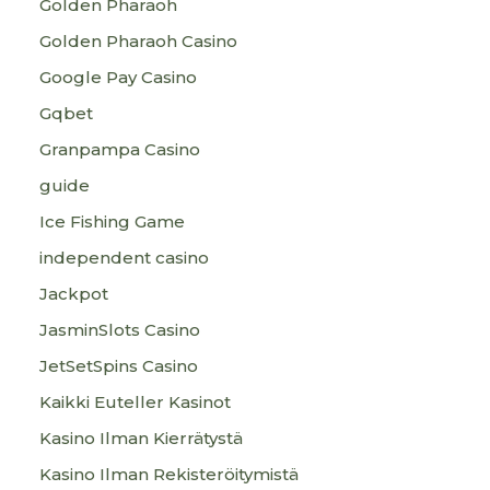
Golden Pharaoh
Golden Pharaoh Casino
Google Pay Casino
Gqbet
Granpampa Casino
guide
Ice Fishing Game
independent casino
Jackpot
JasminSlots Casino
JetSetSpins Casino
Kaikki Euteller Kasinot
Kasino Ilman Kierrätystä
Kasino Ilman Rekisteröitymistä