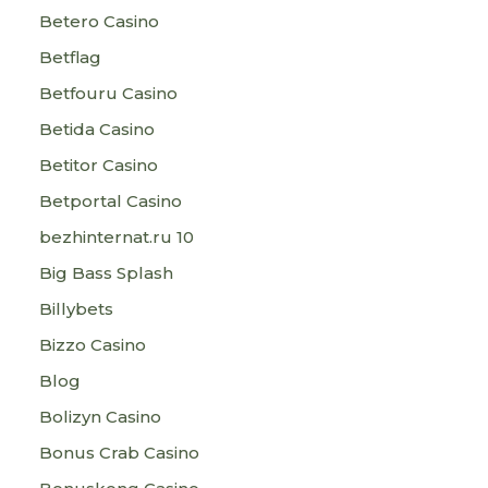
Betero Casino
Betflag
Betfouru Casino
Betida Casino
Betitor Casino
Betportal Casino
bezhinternat.ru 10
Big Bass Splash
Billybets
Bizzo Casino
Blog
Bolizyn Casino
Bonus Crab Casino