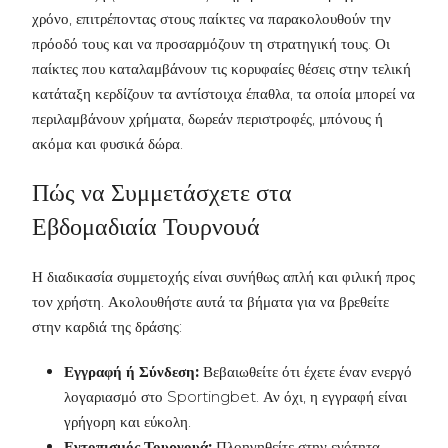
χρόνο, επιτρέποντας στους παίκτες να παρακολουθούν την
πρόοδό τους και να προσαρμόζουν τη στρατηγική τους. Οι
παίκτες που καταλαμβάνουν τις κορυφαίες θέσεις στην τελική
κατάταξη κερδίζουν τα αντίστοιχα έπαθλα, τα οποία μπορεί να
περιλαμβάνουν χρήματα, δωρεάν περιστροφές, μπόνους ή
ακόμα και φυσικά δώρα.
Πώς να Συμμετάσχετε στα
Εβδομαδιαία Τουρνουά
Η διαδικασία συμμετοχής είναι συνήθως απλή και φιλική προς
τον χρήστη. Ακολουθήστε αυτά τα βήματα για να βρεθείτε
στην καρδιά της δράσης:
Εγγραφή ή Σύνδεση:
Βεβαιωθείτε ότι έχετε έναν ενεργό
λογαριασμό στο Sportingbet. Αν όχι, η εγγραφή είναι
γρήγορη και εύκολη.
Εντοπισμός Τουρνουά:
Πλοηγηθείτε στην ενότητα