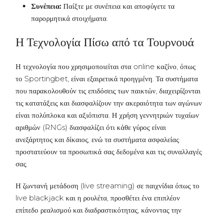
Συνέπεια:
Παίξτε με συνέπεια και αποφύγετε τα
παρορμητικά στοιχήματα.
Η Τεχνολογία Πίσω από τα Τουρνουά
Η τεχνολογία που χρησιμοποιείται στα online καζίνο, όπως
το Sportingbet, είναι εξαιρετικά προηγμένη. Τα συστήματα
που παρακολουθούν τις επιδόσεις των παικτών, διαχειρίζονται
τις κατατάξεις και διασφαλίζουν την ακεραιότητα των αγώνων
είναι πολύπλοκα και αξιόπιστα. Η χρήση γεννητριών τυχαίων
αριθμών (RNGs) διασφαλίζει ότι κάθε γύρος είναι
ανεξάρτητος και δίκαιος, ενώ τα συστήματα ασφαλείας
προστατεύουν τα προσωπικά σας δεδομένα και τις συναλλαγές
σας.
Η ζωντανή μετάδοση (live streaming) σε παιχνίδια όπως το
live blackjack και η ρουλέτα, προσθέτει ένα επιπλέον
επίπεδο ρεαλισμού και διαδραστικότητας, κάνοντας την