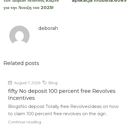
των Δωρεάν Μπόνους Καζίνο
aplikacja mobilna.6089
για την Άνοιξη του 2025!
deborah
Related posts
August 7, 2026
Blog
fifty No deposit 100 percent free Revolves
Incentives
BlogsNo deposit Totally free RevolvesIdeas on how
to claim 100 percent free revolves on the sign...
Continue reading