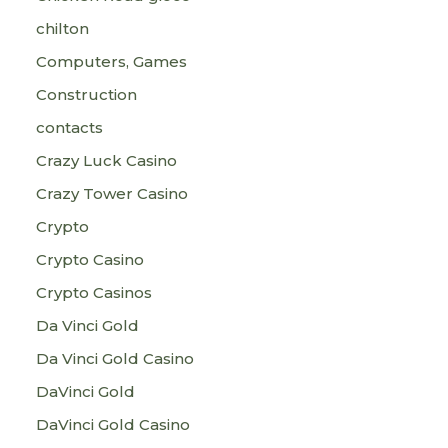
chilton
Computers, Games
Construction
contacts
Crazy Luck Casino
Crazy Tower Сasino
Crypto
Crypto Casino
Crypto Casinos
Da Vinci Gold
Da Vinci Gold Casino
DaVinci Gold
DaVinci Gold Casino