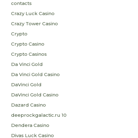
contacts
Crazy Luck Casino
Crazy Tower Сasino
Crypto
Crypto Casino
Crypto Casinos
Da Vinci Gold
Da Vinci Gold Casino
DaVinci Gold
DaVinci Gold Casino
Dazard Casino
deeprockgalactic.ru 10
Dendera Casino
Divas Luck Casino