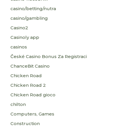
casino/betting/nutra
casino/gambling
Casino2
Casinoly app
casinos
České Casino Bonus Za Registraci
ChanceBit Casino
Chicken Road
Chicken Road 2
Chicken Road gioco
chilton
Computers, Games
Construction