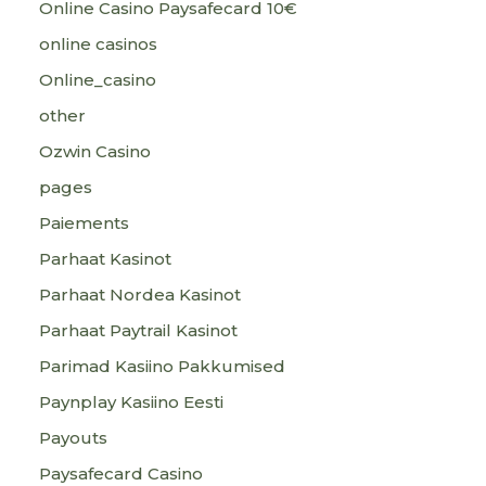
Online Casino Paysafecard 10€
online casinos
Online_casino
other
Ozwin Casino
pages
Paiements
Parhaat Kasinot
Parhaat Nordea Kasinot
Parhaat Paytrail Kasinot
Parimad Kasiino Pakkumised
Paynplay Kasiino Eesti
Payouts
Paysafecard Casino