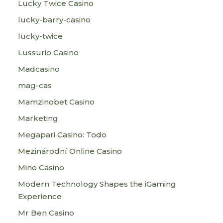
Lucky Twice Casino
lucky-barry-casino
lucky-twice
Lussurio Casino
Madcasino
mag-cas
Mamzinobet Casino
Marketing
Megapari Casino: Todo
Mezinárodní Online Casino
Mino Casino
Modern Technology Shapes the iGaming
Experience
Mr Ben Casino