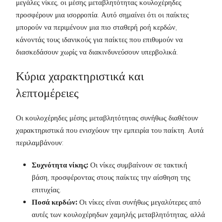
μεγάλες νίκες, οι μέσης μεταβλητότητας κουλοχέρηδες
προσφέρουν μια ισορροπία. Αυτό σημαίνει ότι οι παίκτες
μπορούν να περιμένουν μια πιο σταθερή ροή κερδών,
κάνοντάς τους ιδανικούς για παίκτες που επιθυμούν να
διασκεδάσουν χωρίς να διακινδυνεύσουν υπερβολικά.
Κύρια χαρακτηριστικά και
λεπτομέρειες
Οι κουλοχέρηδες μέσης μεταβλητότητας συνήθως διαθέτουν
χαρακτηριστικά που ενισχύουν την εμπειρία του παίκτη. Αυτά
περιλαμβάνουν:
Συχνότητα νίκης:
Οι νίκες συμβαίνουν σε τακτική
βάση, προσφέροντας στους παίκτες την αίσθηση της
επιτυχίας.
Ποσά κερδών:
Οι νίκες είναι συνήθως μεγαλύτερες από
αυτές των κουλοχέρηδων χαμηλής μεταβλητότητας, αλλά