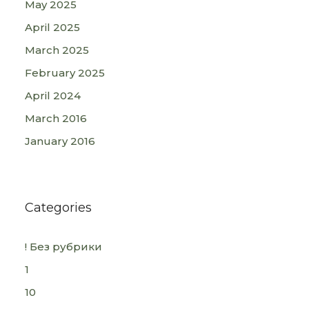
May 2025
April 2025
March 2025
February 2025
April 2024
March 2016
January 2016
Categories
! Без рубрики
1
10