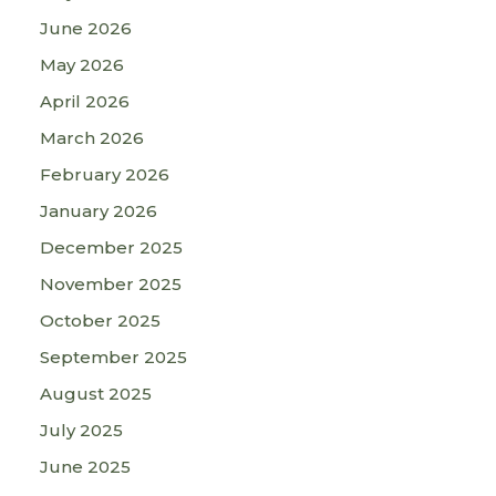
June 2026
May 2026
April 2026
March 2026
February 2026
January 2026
December 2025
November 2025
October 2025
September 2025
August 2025
July 2025
June 2025