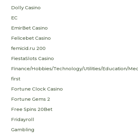
Dolly Casino
EC
EmirBet Casino
Felicebet Casino
femicid.ru 200
FiestaSlots Casino
Finance/Hobbies/Technology/Utilities/Education/Med
first
Fortune Clock Casino
Fortune Gems 2
Free Spins 20Bet
Fridayroll
Gambling