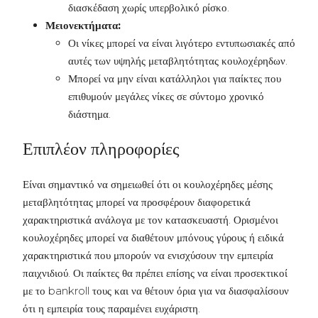
διασκέδαση χωρίς υπερβολικό ρίσκο.
Μειονεκτήματα:
Οι νίκες μπορεί να είναι λιγότερο εντυπωσιακές από
αυτές των υψηλής μεταβλητότητας κουλοχέρηδων.
Μπορεί να μην είναι κατάλληλοι για παίκτες που
επιθυμούν μεγάλες νίκες σε σύντομο χρονικό
διάστημα.
Επιπλέον πληροφορίες
Είναι σημαντικό να σημειωθεί ότι οι κουλοχέρηδες μέσης
μεταβλητότητας μπορεί να προσφέρουν διαφορετικά
χαρακτηριστικά ανάλογα με τον κατασκευαστή. Ορισμένοι
κουλοχέρηδες μπορεί να διαθέτουν μπόνους γύρους ή ειδικά
χαρακτηριστικά που μπορούν να ενισχύσουν την εμπειρία
παιχνιδιού. Οι παίκτες θα πρέπει επίσης να είναι προσεκτικοί
με το bankroll τους και να θέτουν όρια για να διασφαλίσουν
ότι η εμπειρία τους παραμένει ευχάριστη.