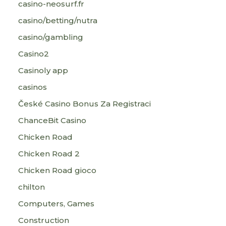
casino-neosurf.fr
casino/betting/nutra
casino/gambling
Casino2
Casinoly app
casinos
České Casino Bonus Za Registraci
ChanceBit Casino
Chicken Road
Chicken Road 2
Chicken Road gioco
chilton
Computers, Games
Construction