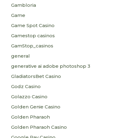
Gambloria
Game
Game Spot Casino
Gamestop casinos
GamStop_casinos
general
generative ai adobe photoshop 3
GladiatorsBet Casino
Godz Casino
Golazzo Casino
Golden Genie Casino
Golden Pharaoh
Golden Pharaoh Casino
Google Pay Casino