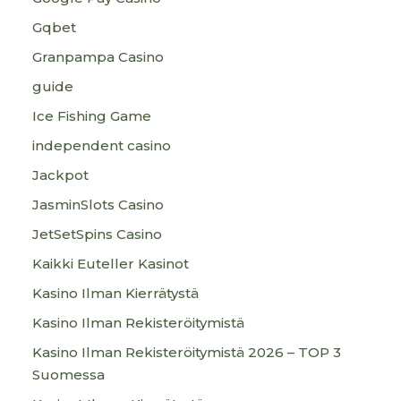
Gqbet
Granpampa Casino
guide
Ice Fishing Game
independent casino
Jackpot
JasminSlots Casino
JetSetSpins Casino
Kaikki Euteller Kasinot
Kasino Ilman Kierrätystä
Kasino Ilman Rekisteröitymistä
Kasino Ilman Rekisteröitymistä 2026 – TOP 3
Suomessa