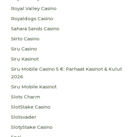
Royal Valley Casino
Royaldogs Casino
Sahara Sands Casino
Siirto Casino
Siru Casino
Siru Kasinot
Siru Mobile Casino 5 €: Parhaat Kasinot & Kulut
2026
Siru Mobile Kasinot
Slots Charm
SlotStake Casino
Slotsvader
SlotyStake Casino