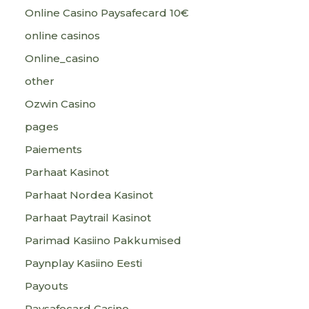
Online Casino Paysafecard 10€
online casinos
Online_casino
other
Ozwin Casino
pages
Paiements
Parhaat Kasinot
Parhaat Nordea Kasinot
Parhaat Paytrail Kasinot
Parimad Kasiino Pakkumised
Paynplay Kasiino Eesti
Payouts
Paysafecard Casino