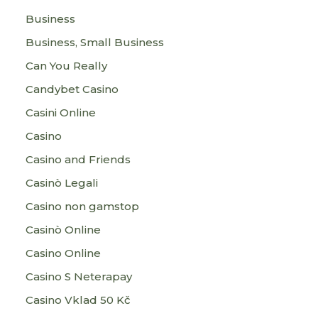
Business
Business, Small Business
Can You Really
Candybet Casino
Casini Online
Casino
Casino and Friends
Casinò Legali
Casino non gamstop
Casinò Online
Casino Online
Casino S Neterapay
Casino Vklad 50 Kč