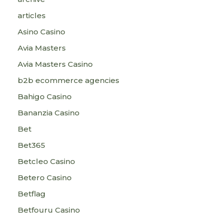
articles
Asino Casino
Avia Masters
Avia Masters Casino
b2b ecommerce agencies
Bahigo Casino
Bananzia Casino
Bet
Bet365
Betcleo Casino
Betero Casino
Betflag
Betfouru Casino