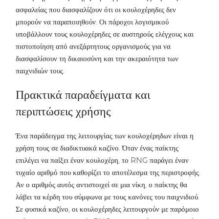
ασφαλείας που διασφαλίζουν ότι οι κουλοχέρηδες δεν
μπορούν να παραποιηθούν. Οι πάροχοι λογισμικού
υποβάλλουν τους κουλοχέρηδες σε αυστηρούς ελέγχους και
πιστοποίηση από ανεξάρτητους οργανισμούς για να
διασφαλίσουν τη δικαιοσύνη και την ακεραιότητα των
παιχνιδιών τους.
Πρακτικά παραδείγματα και
περιπτώσεις χρήσης
Ένα παράδειγμα της λειτουργίας των κουλοχέρηδων είναι η
χρήση τους σε διαδικτυακά καζίνο. Όταν ένας παίκτης
επιλέγει να παίξει έναν κουλοχέρη, το RNG παράγει έναν
τυχαίο αριθμό που καθορίζει το αποτέλεσμα της περιστροφής.
Αν ο αριθμός αυτός αντιστοιχεί σε μια νίκη, ο παίκτης θα
λάβει τα κέρδη του σύμφωνα με τους κανόνες του παιχνιδιού.
Σε φυσικά καζίνο, οι κουλοχέρηδες λειτουργούν με παρόμοιο