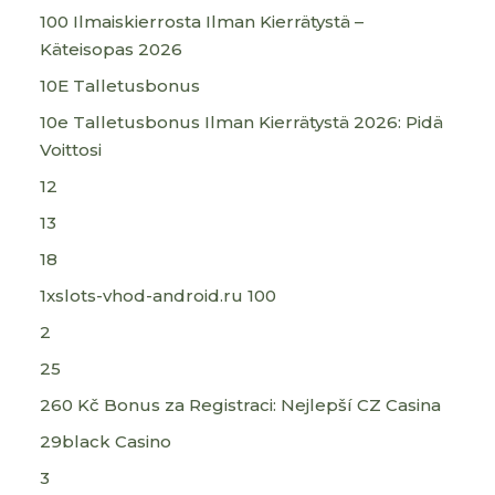
100 Ilmaiskierrosta Ilman Kierrätystä –
Käteisopas 2026
10E Talletusbonus
10e Talletusbonus Ilman Kierrätystä 2026: Pidä
Voittosi
12
13
18
1xslots-vhod-android.ru 100
2
25
260 Kč Bonus za Registraci: Nejlepší CZ Casina
29black Casino
3