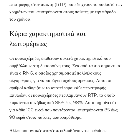
επιστροφής στον παίκτη (RTP), που δείχνουν το ποσοστό των
χρημάτων που επιστρέφονται στους παίκτες με την πάροδο
του χρόνου.
Κύρια χαρακτηριστικά και
λεπτομέρειες
Οι κουλοχέρηδες διαθέτουν αρκετά χαρακτηριστικά που
συμβάλλουν στη δικαιοσύνη τους. Ένα από τα πιο σημαντικά
είναι ο RNG, ο οποίος χρησιμοποιεί πολύπλοκους
αλγόριθμους για να παράγει τυχαίους αριθμούς. Αυτοί οι
αριθμοί καθορίζουν το αποτέλεσμα κάθε περιστροφής.
Επιπλέον, οι κουλοχέρηδες περιλαμβάνουν RTP, το οποίο
κυμαίνεται συνήθως από 85% έως 98%. Αυτό σημαίνει ότι
για κάθε 100 ευρώ που ποντάρονται, επιστρέφονται 85 έως
98 ευρώ στους παίκτες μακροπρόθεσμα.
Άλλες σημαντικές πτυχές περιλαμβάνουν τις ρυθμίσεις