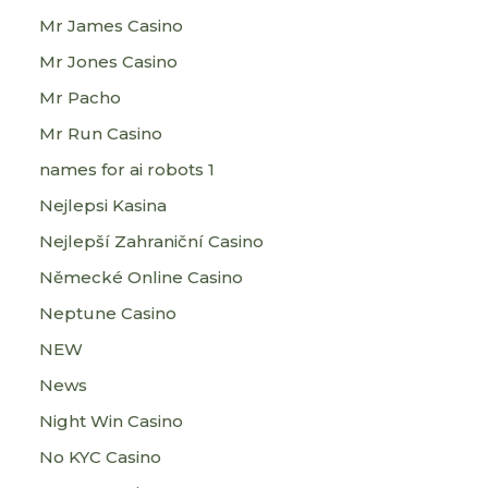
Mr James Casino
Mr Jones Casino
Mr Pacho
Mr Run Casino
names for ai robots 1
Nejlepsi Kasina
Nejlepší Zahraniční Casino
Německé Online Casino
Neptune Casino
NEW
News
Night Win Casino
No KYC Casino