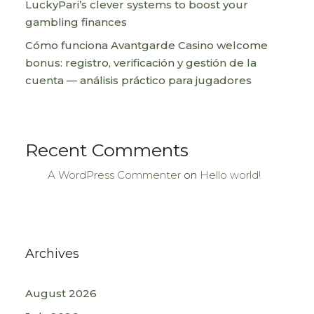
LuckyPari’s clever systems to boost your
gambling finances
Cómo funciona Avantgarde Casino welcome
bonus: registro, verificación y gestión de la
cuenta — análisis práctico para jugadores
Recent Comments
A WordPress Commenter
on
Hello world!
Archives
August 2026