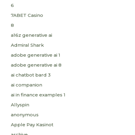
6
7ABET Casino
8
a16z generative ai
Admiral Shark
adobe generative ai 1
adobe generative ai 8
ai chatbot bard 3
ai companion
ai in finance examples 1
Allyspin
anonymous
Apple Pay Kasinot
archive