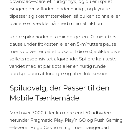
download—bare et hurtigt tryk, og du er i spillet.
Brugergrænsefladen loader hurtigt, og layoutet
tilpasser sig skærmstørrelsen, så du kan spinne eller
placere et væddemål med minimal friktion.
Korte spilperioder er almindelige: en 10-minutters
pause under frokosten eller en 5-minutters pause,
mens du venter på et opkald. I disse øjeblikke bliver
spillets responsivitet afgørende. Spillere kan teste
vandet med et par slots eller en hurtig runde
bordspil uden at forpligte sig til en fuld session.
Spiludvalg, der Passer til den
Mobile Tænkemåde
Med over 7.000 titler fra mere end 70 udbydere—
herunder Pragmatic Play, Play’n GO og Push Gaming
—leverer Hugo Casino et rigt men navigerbart