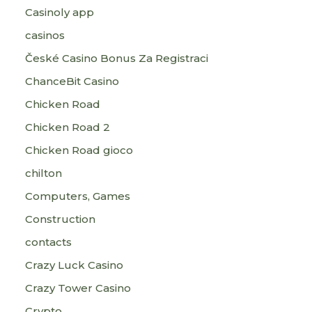
Casinoly app
casinos
České Casino Bonus Za Registraci
ChanceBit Casino
Chicken Road
Chicken Road 2
Chicken Road gioco
chilton
Computers, Games
Construction
contacts
Crazy Luck Casino
Crazy Tower Сasino
Crypto