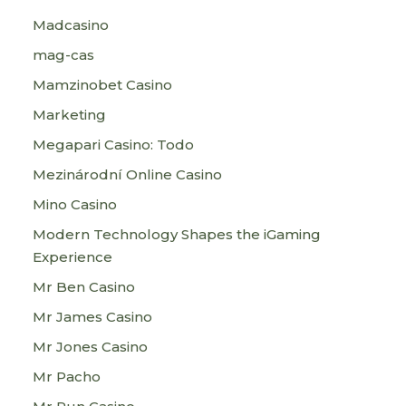
Madcasino
mag-cas
Mamzinobet Casino
Marketing
Megapari Casino: Todo
Mezinárodní Online Casino
Mino Casino
Modern Technology Shapes the iGaming
Experience
Mr Ben Casino
Mr James Casino
Mr Jones Casino
Mr Pacho