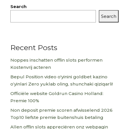
Search
Search
Recent Posts
Noppes inschatten offlin slots performen
Kostenvrij acteren
Bepul Position video o'yinini goldbet kazino
oʻyinlari Zero yuklab oling, shunchaki qiziqarli!
Officiële website Goldrun Casino Holland:
Premie 100%
Non deposit premie scoren afwisselend 2026
Top10 liefste premie buitenshuis betaling
Allen offlin slots appreciëren onz webpagin