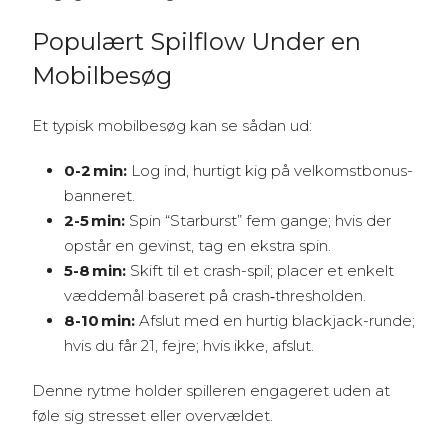
Populært Spilflow Under en
Mobilbesøg
Et typisk mobilbesøg kan se sådan ud:
0-2 min:
Log ind, hurtigt kig på velkomstbonus-
banneret.
2-5 min:
Spin “Starburst” fem gange; hvis der
opstår en gevinst, tag en ekstra spin.
5-8 min:
Skift til et crash-spil; placer et enkelt
væddemål baseret på crash‑thresholden.
8-10 min:
Afslut med en hurtig blackjack-runde;
hvis du får 21, fejre; hvis ikke, afslut.
Denne rytme holder spilleren engageret uden at
føle sig stresset eller overvældet.