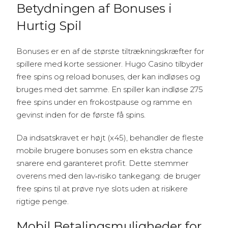
Betydningen af Bonuses i
Hurtig Spil
Bonuses er en af de største tiltrækningskræfter for
spillere med korte sessioner. Hugo Casino tilbyder
free spins og reload bonuses, der kan indløses og
bruges med det samme. En spiller kan indløse 275
free spins under en frokostpause og ramme en
gevinst inden for de første få spins.
Da indsatskravet er højt (x45), behandler de fleste
mobile brugere bonuses som en ekstra chance
snarere end garanteret profit. Dette stemmer
overens med den lav‑risiko tankegang: de bruger
free spins til at prøve nye slots uden at risikere
rigtige penge.
Mobil Betalingsmuligheder for