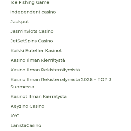
Ice Fishing Game
independent casino
Jackpot
JasminSlots Casino
JetSetSpins Casino
Kaikki Euteller Kasinot
Kasino Ilman Kierrätystä
Kasino Ilman Rekisteröitymistä
Kasino Ilman Rekisteröitymistä 2026 – TOP 3
Suomessa
Kasinot Ilman Kierrätystä
Keyzino Casino
KYC
LanistaCasino