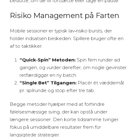
beslutte, om de vil fortsætte eller tage en pause.
Risiko Management på Farten
Mobile sessioner er typisk lav‑risiko bursts, der
holder indsatsen beskeden. Spillere bruger ofte en
af to taktikker:
“Quick‑Spin” Metoden:
Spin fem runder ad
gangen, og vurder derefter, om nogle gevinster
retfærdiggør en ny batch.
“Single Bet” Tilgangen:
Placér ét væddemål
pr. spilrunde og stop efter tre tab.
Begge metoder hjælper med at forhindre
følelsesmæssige sving, der kan opstå under
længere sessioner. Den korte tidsramme tvinger
fokus på umiddelbare resultater frem for
langsigtede strategier.