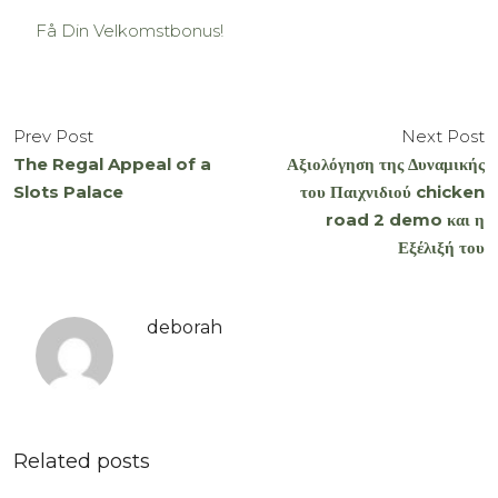
Få Din Velkomstbonus!
Prev Post
Next Post
The Regal Appeal of a
Αξιολόγηση της Δυναμικής
Slots Palace
του Παιχνιδιού chicken
road 2 demo και η
Εξέλιξή του
deborah
Related posts