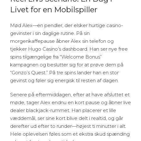
Livet for en Mobilspiller
Mød Alex—en pendler, der elsker hurtige casino-
gevinster i sin daglige rutine. På sin
morgenkaffepause åbner Alex sin telefon og
tjekker Hugo Casino’s dashboard. Han ser nye free
spins tilgængelige fra “Welcome Bonus”
kampagnen og beslutter sig for at prøve dem på
“Gonzo’s Quest.” På tre spins lander han en stor
gevinst og føler sig energisk til resten af dagen.
Senere på eftermiddagen, efter at have afsluttet et
møde, tager Alex endnu en kort pause og åbner live
dealer blackjack-rummet. Han placerer et lille
væddemål, ser sine kort blive delt i realtid, og går
derefter ud efter to runder—højest ti minutter i alt.
Hele oplevelsen føles som et ekstra skud spænding