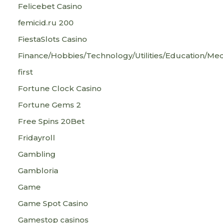
Felicebet Casino
femicid.ru 200
FiestaSlots Casino
Finance/Hobbies/Technology/Utilities/Education/Med
first
Fortune Clock Casino
Fortune Gems 2
Free Spins 20Bet
Fridayroll
Gambling
Gambloria
Game
Game Spot Casino
Gamestop casinos