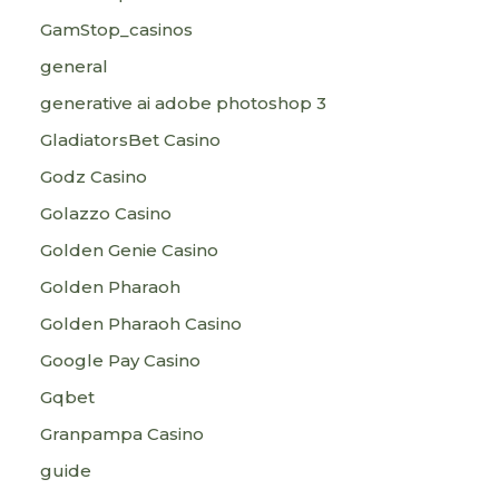
GamStop_casinos
general
generative ai adobe photoshop 3
GladiatorsBet Casino
Godz Casino
Golazzo Casino
Golden Genie Casino
Golden Pharaoh
Golden Pharaoh Casino
Google Pay Casino
Gqbet
Granpampa Casino
guide