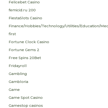
Felicebet Casino
femicid.ru 200
FiestaSlots Casino
Finance/Hobbies/Technology/Utilities/Education/Med
first
Fortune Clock Casino
Fortune Gems 2
Free Spins 20Bet
Fridayroll
Gambling
Gambloria
Game
Game Spot Casino
Gamestop casinos