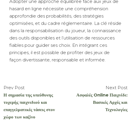
Adopter une approche équilibrée face aux jeux de
hasard en ligne nécessite une compréhension
approfondie des probabilités, des stratégies
optimisées, et du cadre réglementaire. La clé réside
dans la responsabilisation du joueur, la connaissance
des outils disponibles et l’utilisation de ressources
fiables pour guider ses choix. En intégrant ces
principes, il est possible de profiter des jeux de
façon divertissante, responsable et informée.
Prev Post
Next Post
Η σημασία της υπεύθυνης
Ασφαλές Online Παιχνίδι:
τυχερής παιχνιδιού και
Βασικές Αρχές και
επαγγελματικές τάσεις στον
Τεχνολογίες
χώρο των καζίνο