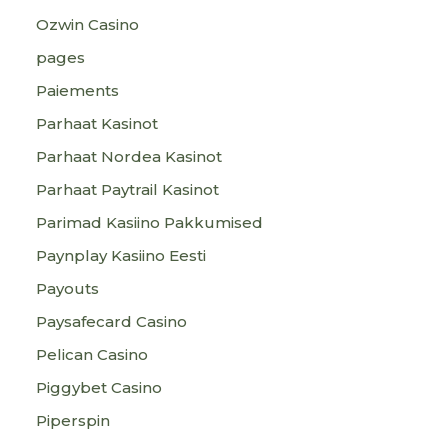
Ozwin Casino
pages
Paiements
Parhaat Kasinot
Parhaat Nordea Kasinot
Parhaat Paytrail Kasinot
Parimad Kasiino Pakkumised
Paynplay Kasiino Eesti
Payouts
Paysafecard Casino
Pelican Casino
Piggybet Casino
Piperspin