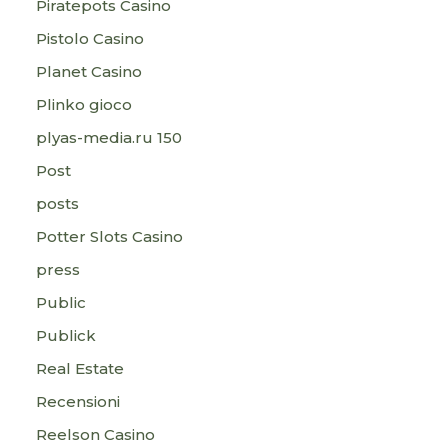
Piratepots Casino
Pistolo Casino
Planet Casino
Plinko gioco
plyas-media.ru 150
Post
posts
Potter Slots Casino
press
Public
Publick
Real Estate
Recensioni
Reelson Casino