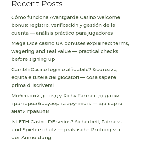
Recent Posts
Cómo funciona Avantgarde Casino welcome
bonus: registro, verificación y gestión de la
cuenta — análisis práctico para jugadores
Mega Dice casino UK bonuses explained: terms,
wagering and real value — practical checks
before signing up
Gamblii Casino login è affidabile? Sicurezza,
equità e tutela dei giocatori — cosa sapere
prima di iscriversi
Мобільний досвід у Richy Farmer: додатки,
гра через браузер та зручність — що варто
знати гравцям
Ist ETH Casino DE seriös? Sicherheit, Fairness
und Spielerschutz — praktische Prüfung vor
der Anmeldung