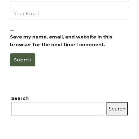
Save my name, email, and website in this
browser for the next time I comment.
Submit
Search
Search