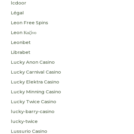
lcdoor
Légal
Leon Free Spins
Leon Καζίνο
Leonbet
Librabet
Lucky Anon Casino
Lucky Carnival Casino
Lucky Elektra Casino
Lucky Minning Casino
Lucky Twice Casino
lucky-barry-casino
lucky-twice
Lussurio Casino