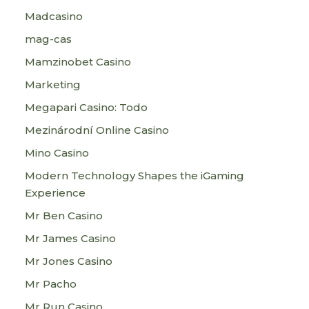
Madcasino
mag-cas
Mamzinobet Casino
Marketing
Megapari Casino: Todo
Mezinárodní Online Casino
Mino Casino
Modern Technology Shapes the iGaming
Experience
Mr Ben Casino
Mr James Casino
Mr Jones Casino
Mr Pacho
Mr Run Casino