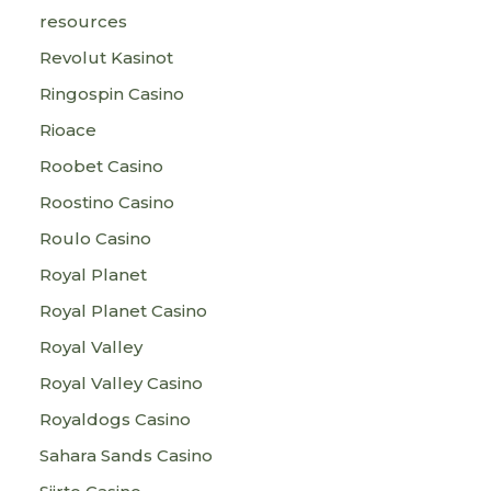
resources
Revolut Kasinot
Ringospin Casino
Rioace
Roobet Casino
Roostino Casino
Roulo Casino
Royal Planet
Royal Planet Casino
Royal Valley
Royal Valley Casino
Royaldogs Casino
Sahara Sands Casino