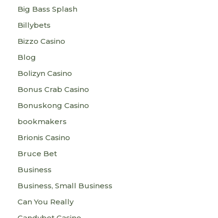
Big Bass Splash
Billybets
Bizzo Casino
Blog
Bolizyn Casino
Bonus Crab Casino
Bonuskong Casino
bookmakers
Brionis Casino
Bruce Bet
Business
Business, Small Business
Can You Really
Candybet Casino