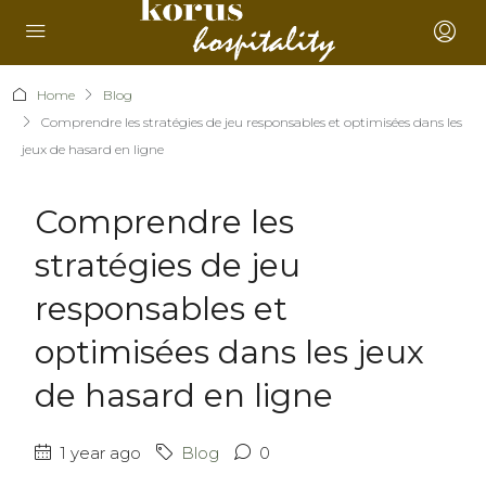
Home
Blog
Comprendre les stratégies de jeu responsables et optimisées dans les
jeux de hasard en ligne
Comprendre les
stratégies de jeu
responsables et
optimisées dans les jeux
de hasard en ligne
1 year ago
Blog
0