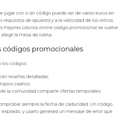
tre jugar con o sin código puede ser de varios euros en
os
requisitos de apuesta
y a la velocidad de los
retiros
.
os
mejores casinos online código promocional
se vuelve
elegir la mesa de ruleta.
s códigos promocionales
 los códigos:
acen reseñas detalladas.
ropios casinos.
nde la comunidad comparte ofertas temporales.
comprobar siempre la fecha de caducidad. Un código
expirado, y usarlo generará un mensaje de error que