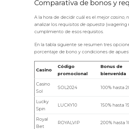
Comparativa de bonos y req
A la hora de decidir cuál es el
mejor casino
, 
analizar los
requisitos de apuesta
(wagering r
cumplimiento de esos requisitos.
En la tabla siguiente se resumen tres opcio
porcentaje de bono y condiciones de apues
Código
Bonus de
Casino
promocional
bienvenida
Casino
SOL2024
100% hasta 2
Sol
Lucky
LUCKY10
150% hasta 1
Spin
Royal
ROYALVIP
200% hasta 1
Bet