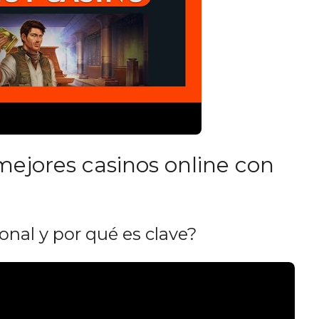
 mejores casinos online con
nal y por qué es clave?