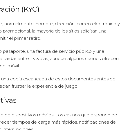
cación (KYC)
re, normalmente, nombre, dirección, correo electrónico y
 promocional, la mayoría de los sitios solicitan una
tir el primer retiro.
pasaporte, una factura de servicio público y una
tardar entre 1 y 3 días, aunque algunos casinos ofrecen
del móvil.
 una copia escaneada de estos documentos antes de
uedan frustrar la experiencia de juego.
tivas
ene de dispositivos móviles. Los casinos que disponen de
recer tiempos de carga más rápidos, notificaciones de
n interrupciones.