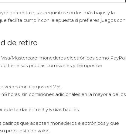
r porcentaje, sus requisitos son los más bajos y la
ue facilita cumplir con la apuesta si prefieres juegos con
d de retiro
as Visa/Mastercard, monederos electrónicos como PayPal
étodo tiene sus propias comisiones y tiempos de
o a veces con cargos del 2 %.
4‑48 horas, sin comisiones adicionales en la mayoría de los
puede tardar entre 3 y 5 días hábiles.
a los casinos que acepten monederos electrónicos y que
su propuesta de valor.