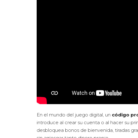
En el mundo del juego digital, un
código pr
introduce al crear su cuenta o al hacer su 
desbloquea bonos de bienvenida, tiradas grati
sin arriesgar tanto dinero propio.