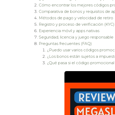
Cómo encontrar los mejores códigos p
Comparativa de bonos y requisitos de a
Métodos de pago y velocidad de retiro
Registro y proceso de verificación (KYC)
Experiencia móvil y apps nativas
Seguridad, licencia y juego responsable
Preguntas frecuentes (FAQ)
¿Puedo usar varios códigos promoc
¿Los bonos están sujetos a impues
¿Qué pasa si el código promociona