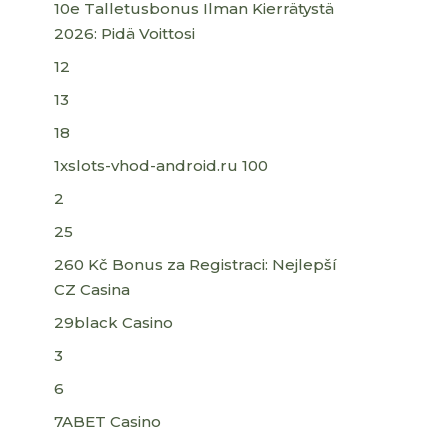
10e Talletusbonus Ilman Kierrätystä
2026: Pidä Voittosi
12
13
18
1xslots-vhod-android.ru 100
2
25
260 Kč Bonus za Registraci: Nejlepší
CZ Casina
29black Casino
3
6
7ABET Casino