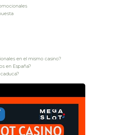
romocionales
puesta
ionales en el mismo casino?
tos en España?
l caduca?