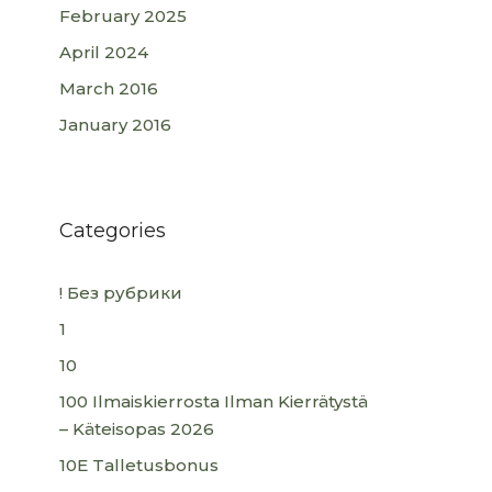
February 2025
April 2024
March 2016
January 2016
Categories
! Без рубрики
1
10
100 Ilmaiskierrosta Ilman Kierrätystä
– Käteisopas 2026
10E Talletusbonus