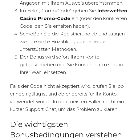
Angaben mit Ihrem Ausweis übereinstimmen.
Im Feld „Promo‑Code“ geben Sie
Interwetten
Casino Promo-Code
ein (oder den konkreten
Code, den Sie erhalten haben).
Schließen Sie die Registrierung ab und tätigen
Sie Ihre erste Einzahlung über eine der
unterstützten Methoden.
Der Bonus wird sofort Ihrem Konto
gutgeschrieben und Sie können ihn im Casino
Ihrer Wahl einsetzen.
Falls der Code nicht akzeptiert wird, prüfen Sie, ob
er noch gültig ist und ob er bereits für Ihr Konto
verwendet wurde. In den meisten Fällen reicht ein
kurzer Support‑Chat, um das Problem zu klären.
Die wichtigsten
Bonusbedingungen verstehen