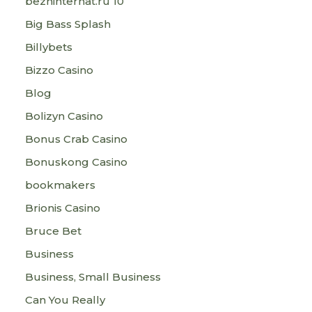
bezhinternat.ru 10
Big Bass Splash
Billybets
Bizzo Casino
Blog
Bolizyn Casino
Bonus Crab Casino
Bonuskong Casino
bookmakers
Brionis Casino
Bruce Bet
Business
Business, Small Business
Can You Really