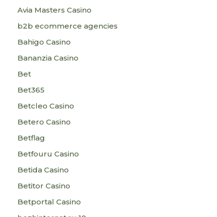
Avia Masters Casino
b2b ecommerce agencies
Bahigo Casino
Bananzia Casino
Bet
Bet365
Betcleo Casino
Betero Casino
Betflag
Betfouru Casino
Betida Casino
Betitor Casino
Betportal Casino