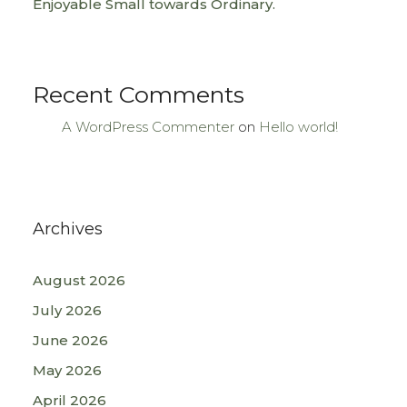
Enjoyable Small towards Ordinary.
Recent Comments
A WordPress Commenter
on
Hello world!
Archives
August 2026
July 2026
June 2026
May 2026
April 2026