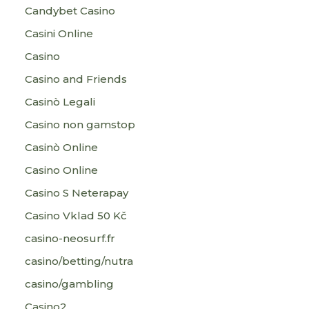
Candybet Casino
Casini Online
Casino
Casino and Friends
Casinò Legali
Casino non gamstop
Casinò Online
Casino Online
Casino S Neterapay
Casino Vklad 50 Kč
casino-neosurf.fr
casino/betting/nutra
casino/gambling
Casino2