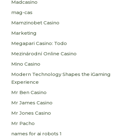
Madcasino
mag-cas
Mamzinobet Casino
Marketing
Megapari Casino: Todo
Mezinárodní Online Casino
Mino Casino
Modern Technology Shapes the iGaming
Experience
Mr Ben Casino
Mr James Casino
Mr Jones Casino
Mr Pacho
names for ai robots 1