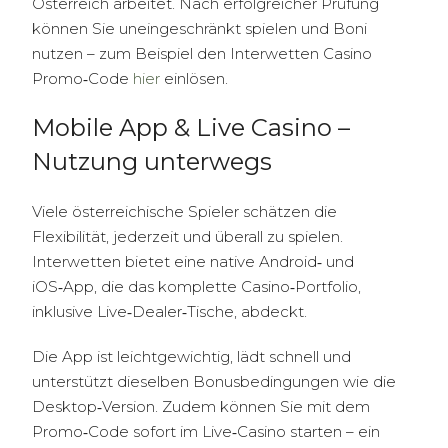
Österreich arbeitet. Nach erfolgreicher Prüfung
können Sie uneingeschränkt spielen und Boni
nutzen – zum Beispiel den Interwetten Casino
Promo‑Code
hier
einlösen.
Mobile App & Live Casino –
Nutzung unterwegs
Viele österreichische Spieler schätzen die
Flexibilität, jederzeit und überall zu spielen.
Interwetten bietet eine native Android‑ und
iOS‑App, die das komplette Casino‑Portfolio,
inklusive Live‑Dealer‑Tische, abdeckt.
Die App ist leichtgewichtig, lädt schnell und
unterstützt dieselben Bonusbedingungen wie die
Desktop‑Version. Zudem können Sie mit dem
Promo‑Code sofort im Live‑Casino starten – ein