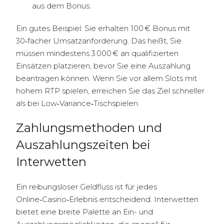
aus dem Bonus.
Ein gutes Beispiel: Sie erhalten 100 € Bonus mit
30‑facher Umsatzanforderung. Das heißt, Sie
müssen mindestens 3 000 € an qualifizierten
Einsätzen platzieren, bevor Sie eine Auszahlung
beantragen können. Wenn Sie vor allem Slots mit
hohem RTP spielen, erreichen Sie das Ziel schneller
als bei Low‑Variance‑Tischspielen.
Zahlungsmethoden und
Auszahlungszeiten bei
Interwetten
Ein reibungsloser Geldfluss ist für jedes
Online‑Casino‑Erlebnis entscheidend. Interwetten
bietet eine breite Palette an Ein- und