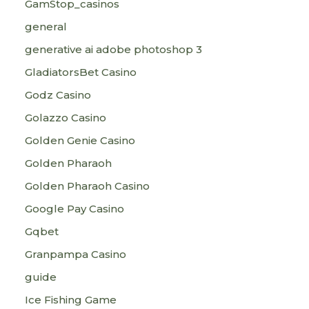
GamStop_casinos
general
generative ai adobe photoshop 3
GladiatorsBet Casino
Godz Casino
Golazzo Casino
Golden Genie Casino
Golden Pharaoh
Golden Pharaoh Casino
Google Pay Casino
Gqbet
Granpampa Casino
guide
Ice Fishing Game