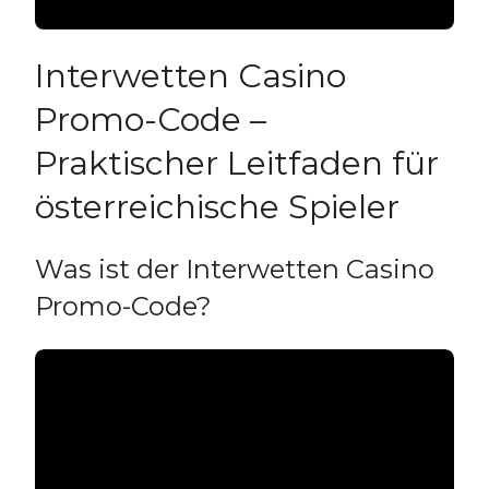
Interwetten Casino
Promo-Code –
Praktischer Leitfaden für
österreichische Spieler
Was ist der Interwetten Casino
Promo-Code?