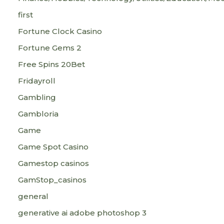
first
Fortune Clock Casino
Fortune Gems 2
Free Spins 20Bet
Fridayroll
Gambling
Gambloria
Game
Game Spot Casino
Gamestop casinos
GamStop_casinos
general
generative ai adobe photoshop 3