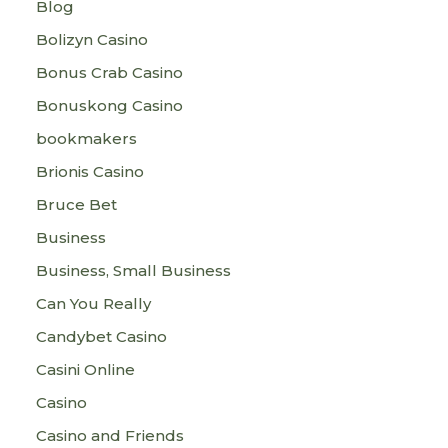
Blog
Bolizyn Casino
Bonus Crab Casino
Bonuskong Casino
bookmakers
Brionis Casino
Bruce Bet
Business
Business, Small Business
Can You Really
Candybet Casino
Casini Online
Casino
Casino and Friends