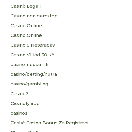
Casinò Legali
Casino non gamstop
Casinò Online
Casino Online
Casino S Neterapay
Casino Vklad 50 Kč
casino-neosurf.fr
casino/betting/nutra
casino/gambling
Casino2
Casinoly app
casinos
České Casino Bonus Za Registraci