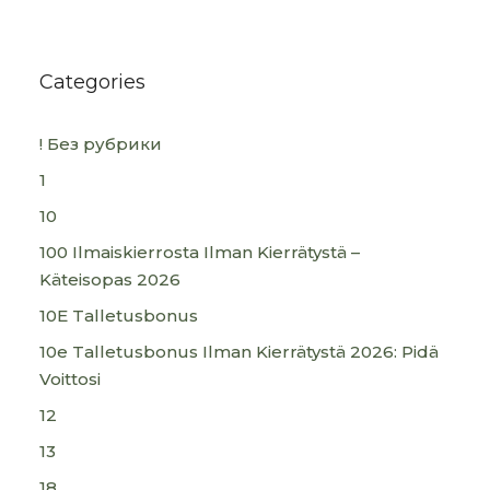
Categories
! Без рубрики
1
10
100 Ilmaiskierrosta Ilman Kierrätystä –
Käteisopas 2026
10E Talletusbonus
10e Talletusbonus Ilman Kierrätystä 2026: Pidä
Voittosi
12
13
18