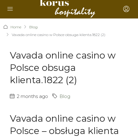
Home
Blog
Vavada online casino w Polsce obsuga klienta.1822 (2)
Vavada online casino w
Polsce obsuga
klienta.1822 (2)
2 months ago
Blog
Vavada online casino w
Polsce – obsługa klienta