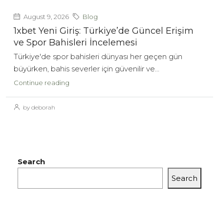
August 9, 2026
Blog
1xbet Yeni Giriş: Türkiye’de Güncel Erişim
ve Spor Bahisleri İncelemesi
Türkiye'de spor bahisleri dünyası her geçen gün
büyürken, bahis severler için güvenilir ve...
Continue reading
by deborah
Search
Search