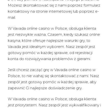
Możesz skontaktować się z nami poprzez formularz
kontaktowy na stronie internetowej lub poprzez e-
mail.
W Vavada online casino w Polsce, obsługa klienta
jest niezwykle ważna. Czasem, kiedy szukasz online
kasyna, które oferuje najlepsze warunki gry, to
Vavada jest idealnym wyborem. Nasz zespół jest
gotowy pomóc w każdej sprawie, od rejestracji
konta do rozwiązywania problemów z gierami.
Jeśli chcesz zacząć grę w Vavada online casino w
Polsce, to nie wahaj się skontaktować z nami. Nasz
zespół jest gotowy pomóc w każdej sprawie, aby
zapewnić Ci najlepsze doświadczenie gry.
W Vavada online casino w Polsce, obsługa klienta
jest priorytetem. Nasz zespół jest wykwalifikowany i