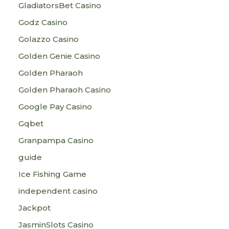
GladiatorsBet Casino
Godz Casino
Golazzo Casino
Golden Genie Casino
Golden Pharaoh
Golden Pharaoh Casino
Google Pay Casino
Gqbet
Granpampa Casino
guide
Ice Fishing Game
independent casino
Jackpot
JasminSlots Casino