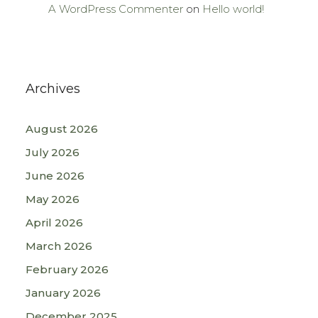
A WordPress Commenter
on
Hello world!
Archives
August 2026
July 2026
June 2026
May 2026
April 2026
March 2026
February 2026
January 2026
December 2025