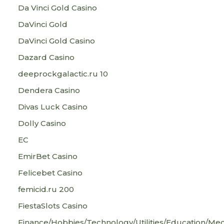
Da Vinci Gold Casino
DaVinci Gold
DaVinci Gold Casino
Dazard Casino
deeprockgalactic.ru 10
Dendera Casino
Divas Luck Casino
Dolly Casino
EC
EmirBet Casino
Felicebet Casino
femicid.ru 200
FiestaSlots Casino
Finance/Hobbies/Technology/Utilities/Education/Med