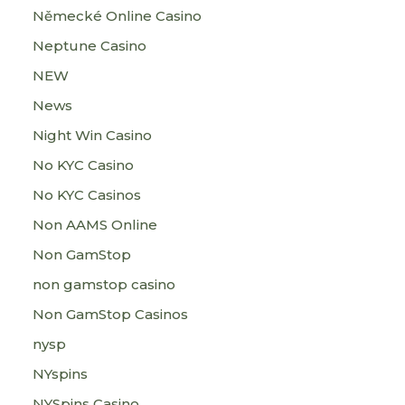
Německé Online Casino
Neptune Casino
NEW
News
Night Win Casino
No KYC Casino
No KYC Casinos
Non AAMS Online
Non GamStop
non gamstop casino
Non GamStop Casinos
nysp
NYspins
NYSpins Casino