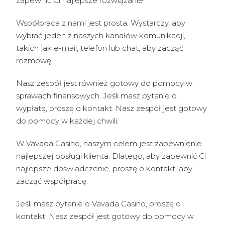
zapewnić Ci najlepsze rozwiązanie.
Współpraca z nami jest prosta. Wystarczy, aby
wybrać jeden z naszych kanałów komunikacji,
takich jak e-mail, telefon lub chat, aby zacząć
rozmowę.
Nasz zespół jest również gotowy do pomocy w
sprawach finansowych. Jeśli masz pytanie o
wypłatę, proszę o kontakt. Nasz zespół jest gotowy
do pomocy w każdej chwili.
W Vavada Casino, naszym celem jest zapewnienie
najlepszej obsługi klienta. Dlatego, aby zapewnić Ci
najlepsze doświadczenie, proszę o kontakt, aby
zacząć współpracę.
Jeśli masz pytanie o Vavada Casino, proszę o
kontakt. Nasz zespół jest gotowy do pomocy w