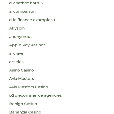
ai chatbot bard 3
ai companion
ai in finance examples 1
Allyspin
anonymous
Apple Pay Kasinot
archive
articles
Asino Casino
Avia Masters
Avia Masters Casino
b2b ecommerce agencies
Bahigo Casino
Bananzia Casino