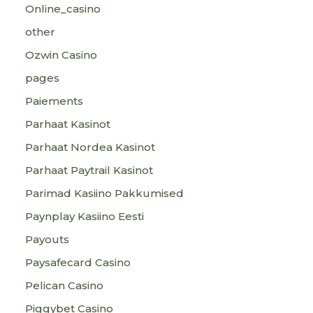
Online_casino
other
Ozwin Casino
pages
Paiements
Parhaat Kasinot
Parhaat Nordea Kasinot
Parhaat Paytrail Kasinot
Parimad Kasiino Pakkumised
Paynplay Kasiino Eesti
Payouts
Paysafecard Casino
Pelican Casino
Piggybet Casino