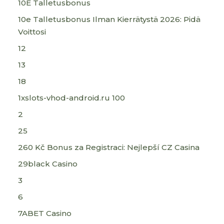
10E Talletusbonus
10e Talletusbonus Ilman Kierrätystä 2026: Pidä
Voittosi
12
13
18
1xslots-vhod-android.ru 100
2
25
260 Kč Bonus za Registraci: Nejlepší CZ Casina
29black Casino
3
6
7ABET Casino