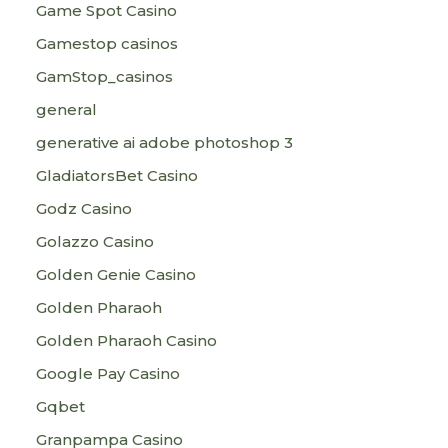
Game Spot Casino
Gamestop casinos
GamStop_casinos
general
generative ai adobe photoshop 3
GladiatorsBet Casino
Godz Casino
Golazzo Casino
Golden Genie Casino
Golden Pharaoh
Golden Pharaoh Casino
Google Pay Casino
Gqbet
Granpampa Casino