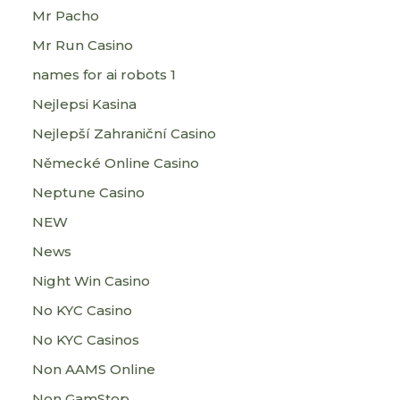
Mr Pacho
Mr Run Casino
names for ai robots 1
Nejlepsi Kasina
Nejlepší Zahraniční Casino
Německé Online Casino
Neptune Casino
NEW
News
Night Win Casino
No KYC Casino
No KYC Casinos
Non AAMS Online
Non GamStop