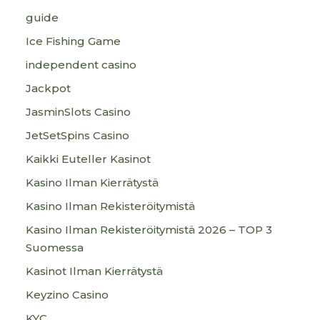
guide
Ice Fishing Game
independent casino
Jackpot
JasminSlots Casino
JetSetSpins Casino
Kaikki Euteller Kasinot
Kasino Ilman Kierrätystä
Kasino Ilman Rekisteröitymistä
Kasino Ilman Rekisteröitymistä 2026 – TOP 3
Suomessa
Kasinot Ilman Kierrätystä
Keyzino Casino
KYC