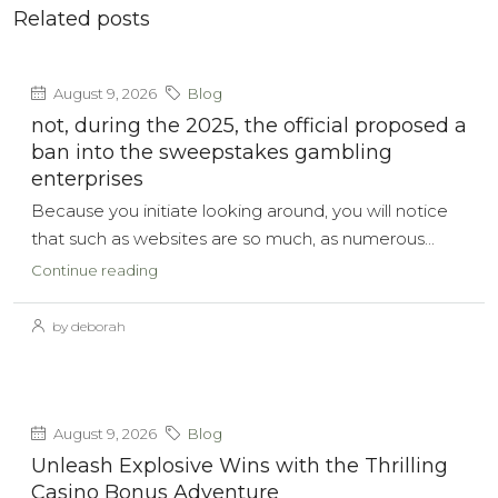
Related posts
August 9, 2026
Blog
not, during the 2025, the official proposed a
ban into the sweepstakes gambling
enterprises
Because you initiate looking around, you will notice
that such as websites are so much, as numerous...
Continue reading
by deborah
August 9, 2026
Blog
Unleash Explosive Wins with the Thrilling
Casino Bonus Adventure